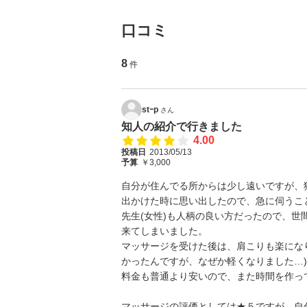
口コミ
8
件
stｰp
さん
知人の紹介で行きました
4.00
投稿日
2013/05/13
予算
￥3,000
自分が住んでる所からは少し遠いですが、
出かけた時に思い出したので、急に伺うこ
先生(女性)も人柄の良い方だったので、
来てしまいました。
マッサージを受けた後は、肩こりも楽にな
かったんですが、なぜか軽くなりました…)
料金も普通より安いので、また時間を作っ
マッサージの評価としては★５ですが、自