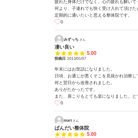
疲れた身体だけでなく、心の疲れも解いて
何より、子連れでも快く受け入れて頂けた
定期的に通いたいと思える整体院です。
0
みずっち
さん
凄い良い
5.00
投稿日
2013/01/07
年末にはお世話になりました。
日頃、お通じが悪くそこを見抜かれ治療し
何と翌日から改善されました。
ありがたかったです。
また、肩こりもとても楽になりました。と
0
mari
さん
ばんだい整体院
5.00