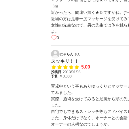
_)m
近かったら、間違い無く★５ですがね。(^ー
近場の方は是非一度マッサージを受けてみ
女性の先生なので、男の先生では体を触ら
よ。
0
にゃらん
さん
スッキリ！！
5.00
投稿日
2013/01/08
予算
￥3,000
育児中という事もありゆっくりとマッサー
てみました。
実際、施術を受けてみると足裏から頭の先
した。
自宅でもできるストレッチ等もアドバイス
また、身体だけでなく、オーナーとの会話
オーナーの人柄なのでしょうか。