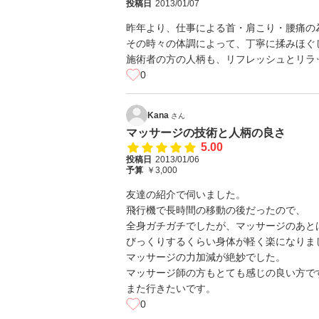
投稿日
2013/01/07
昨年より、仕事による首・肩こり・腰痛の
その時々の体調によって、丁寧に揉みほぐ
施術者の方の人柄も、リフレッシュとリラック
0
Kana
さん
マッサージの技術と人柄の良さ
5.00
投稿日
2013/01/06
予算
￥3,000
友達の紹介で伺いました。
飛行機で長時間の移動の後だったので、
全身ガチガチでしたが、マッサージのあと
びっくりするくらい身体が軽く楽になりま
マッサージの力加減が絶妙でした。
マッサージ師の方もとても感じの良い方で
また行きたいです。
0