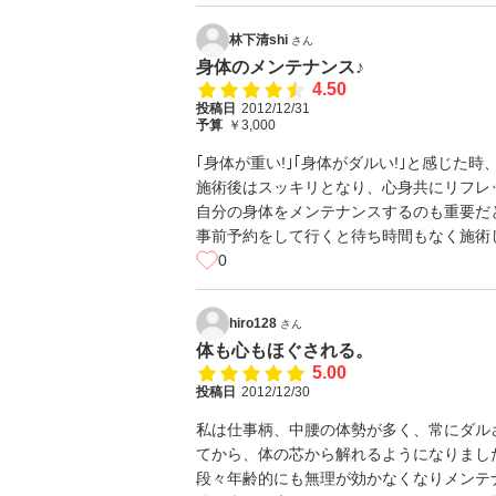
林下清shi
さん
身体のメンテナンス♪
4.50
投稿日
2012/12/31
予算
￥3,000
｢身体が重い!｣｢身体がダルい!｣と感じた
施術後はスッキリとなり、心身共にリフレ
自分の身体をメンテナンスするのも重要だ
事前予約をして行くと待ち時間もなく施術
0
hiro128
さん
体も心もほぐされる。
5.00
投稿日
2012/12/30
私は仕事柄、中腰の体勢が多く、常にダル
てから、体の芯から解れるようになりまし
段々年齢的にも無理が効かなくなりメンテ