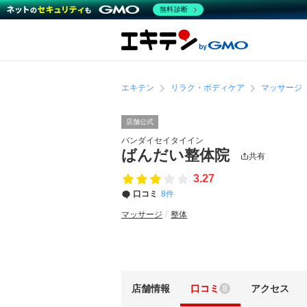
無料診断
エキテン
リラク・ボディケア
マッサージ
店舗公式
バンダイセイタイイン
ばんだい整体院
共有
3.27
口コミ
8件
マッサージ
整体
店舗情報
口コミ
アクセス
8