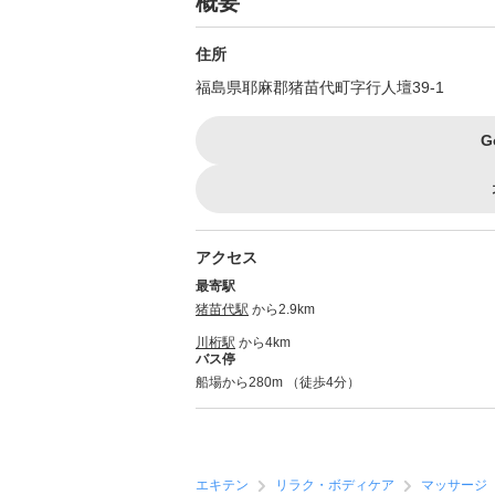
概要
住所
福島県耶麻郡猪苗代町字行人壇39-1
G
アクセス
最寄駅
猪苗代駅
から2.9km
川桁駅
から4km
バス停
船場から280m （徒歩4分）
エキテン
リラク・ボディケア
マッサージ