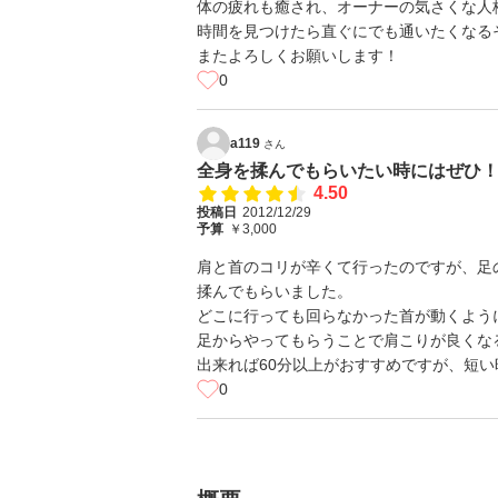
体の疲れも癒され、オーナーの気さくな人
時間を見つけたら直ぐにでも通いたくなる
またよろしくお願いします！
0
a119
さん
全身を揉んでもらいたい時にはぜひ
4.50
投稿日
2012/12/29
予算
￥3,000
肩と首のコリが辛くて行ったのですが、足
揉んでもらいました。
どこに行っても回らなかった首が動くよう
足からやってもらうことで肩こりが良くな
出来れば60分以上がおすすめですが、短
0