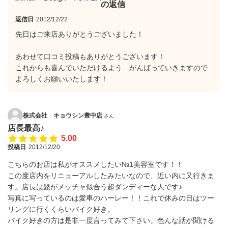
の返信
返信日
2012/12/22
先日はご来店ありがとうございました！
あわせて口コミ投稿もありがとうございます！
これからも喜んでいただけるよう がんばっていきますので
よろしくお願いいたします！
株式会社 キョウシン豊中店
さん
店長最高♪
5.00
投稿日
2012/12/20
こちらのお店は私がオススメしたい№1美容室です！！
この度店内をリニューアルしたみたいなので、近い内に又行きま
す。店長は髭がメッチャ似合う超ダンディーな人です♪
写真に写っているのは愛車のハーレー！！これで休みの日はツー
リングに行くくらいバイク好き。
バイク好きの方は是非一度言ってみて下さい。色んな話が聞ける