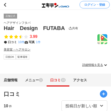
ログイン・登録
店舗公式
ヘアデザインフタバ
Hair Design FUTABA
共有
3.99
口コミ
10件
写真
1件
美容室・ヘアサロン
日祝OK
駐車場有
詳細情報を見る
店舗情報
メニュー
口コミ
アクセス
1
10
口コミ
10
件