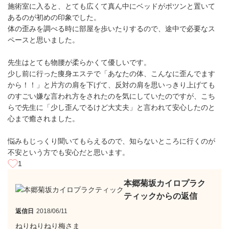
施術室に入ると、とても広くて真ん中にベッドがポツンと置いて
あるのが初めの印象でした。
体の歪みを調べる時に部屋を歩いたりするので、途中で必要なス
ペースと思いました。
先生はとても物腰が柔らかくて優しいです。
少し前に行った痩身エステで「あなたの体、こんなに歪んでます
から！！」と片方の肩を下げて、反対の肩を思いっきり上げても
のすごい嫌な言われ方をされたのを気にしていたのですが、こち
らで先生に「少し歪んでるけど大丈夫」と言われて安心したのと
心まで癒されました。
悩みもじっくり聞いてもらえるので、知らないところに行くのが
不安という方でも安心だと思います。
1
本郷菊坂カイロプラク
ティックからの返信
返信日
2018/06/11
ねりねりねり梅さま