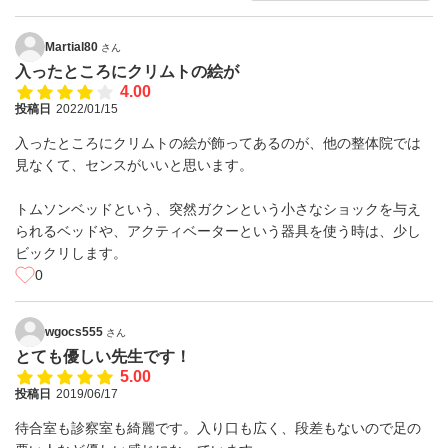
Martial80
さん
入ったところにクリムトの絵が
4.00
投稿日
2022/01/15
入ったところにクリムトの絵が飾ってあるのが、他の整体院では
見なくて、センスがいいと思います。
トムソンベッドという、突然ガクンという小さなショックを与え
られるベッドや、アクティベーターという器具を使う時は、少し
ビックリします。
0
wgocs555
さん
とても優しい先生です！
5.00
投稿日
2019/06/17
待合室も診察室も綺麗です。入り口も広く、段差もないので足の