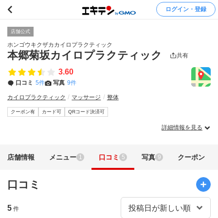
ログイン・登録
店舗公式
ホンゴウキクザカカイロプラクティック
本郷菊坂カイロプラクティック
共有
3.60
口コミ
5件
写真
9件
カイロプラクティック
マッサージ
整体
クーポン有
カード可
QRコード決済可
詳細情報を見る
店舗情報
メニュー
口コミ
写真
クーポン
1
5
9
口コミ
5
件