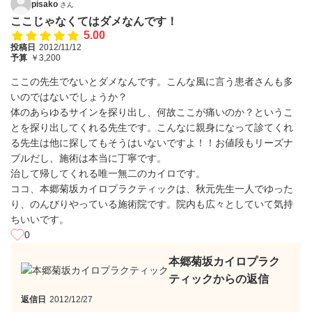
pisako
さん
ここじゃなくてはダメなんです！
5.00
投稿日
2012/11/12
予算
￥3,200
ここの先生でないとダメなんです。こんな風に言う患者さんも多
いのではないでしょうか？
体のあらゆるサインを探り出し、何故ここが痛いのか？というこ
とを探り出してくれる先生です。こんなに親身になって診てくれ
る先生は他に探してもそうはいないですよ！！お値段もリーズナ
ブルだし、施術は本当に丁寧です。
治して帰してくれる唯一無二のカイロです。
ココ、本郷菊坂カイロプラクティックは、秋元先生一人でゆった
り、のんびりやっている施術院です。院内も広々としていて気持
ちいいです。
0
本郷菊坂カイロプラク
ティックからの返信
返信日
2012/12/27