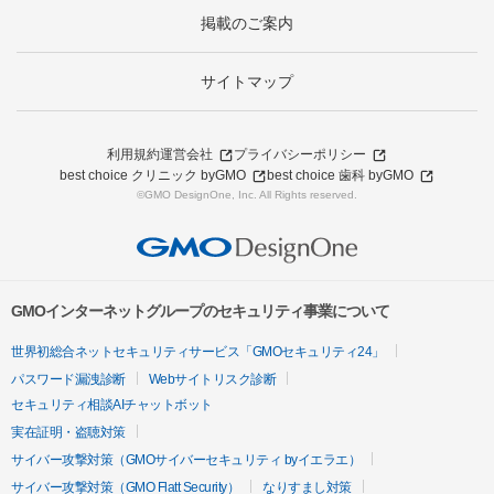
掲載のご案内
サイトマップ
利用規約
運営会社
プライバシーポリシー
best choice クリニック byGMO
best choice 歯科 byGMO
©GMO DesignOne, Inc. All Rights reserved.
GMOインターネットグループのセキュリティ事業について
世界初総合ネットセキュリティサービス「GMOセキュリティ24」
パスワード漏洩診断
Webサイトリスク診断
セキュリティ相談AIチャットボット
実在証明・盗聴対策
サイバー攻撃対策（GMOサイバーセキュリティ byイエラエ）
サイバー攻撃対策（GMO Flatt Security）
なりすまし対策