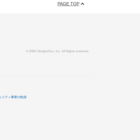
PAGE TOP
© GMO DesignOne, Inc. All Rights reserved.
ュリティ事業の軌跡