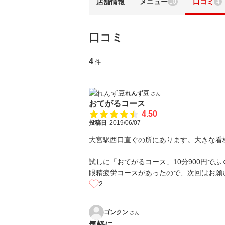
店舗情報
メニュー
口コミ
10
4
口コミ
4
件
れんず豆
さん
おてがるコース
4.50
投稿日
2019/06/07
大宮駅西口直ぐの所にあります。大きな看
試しに「おてがるコース」10分900円で
眼精疲労コースがあったので、次回はお願
2
ゴンクン
さん
気軽に