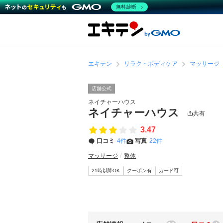
無料診断
エキテン
リラク・ボディケア
マッサージ
店舗公式
ネイチャーハウス
ネイチャーハウス
共有
3.47
口コミ
4件
写真
22件
マッサージ
整体
21時以降OK
クーポン有
カード可