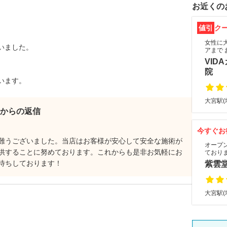
お近くの
値引
ク
女性に
いました。
アまで
VID
院
います。
大宮駅(
からの返信
今すぐお
難うございました。当店はお客様が安心して安全な施術が
オープ
供することに努めております。これからも是非お気軽にお
ており
待ちしております！
紫雲
大宮駅(