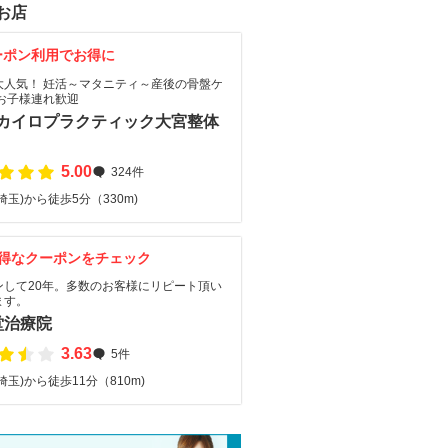
お店
ーポン利用でお得に
大人気！ 妊活～マタニティ～産後の骨盤ケ
 お子様連れ歓迎
Aカイロプラクティック大宮整体
5.00
324件
埼玉)から徒歩5分（330m)
得なクーポンをチェック
ンして20年。多数のお客様にリピート頂い
ます。
堂治療院
3.63
5件
埼玉)から徒歩11分（810m)