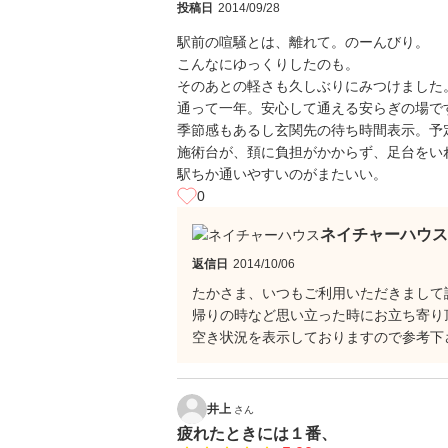
投稿日
2014/09/28
駅前の喧騒とは、離れて。のーんびり。
こんなにゆっくりしたのも。
そのあとの軽さも久しぶりにみつけました
通って一年。安心して通える安らぎの場で
季節感もあるし玄関先の待ち時間表示。予
施術台が、頚に負担がかからず、足台をい
駅ちか通いやすいのがまたいい。
0
ネイチャーハウス
返信日
2014/10/06
たかさま、いつもご利用いただきまして
帰りの時など思い立った時にお立ち寄り
空き状況を表示しておりますので参考下
井上
さん
疲れたときには１番、