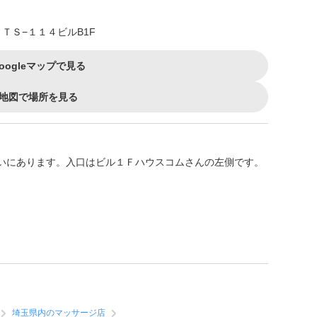
ＴＳ−１１４ビルB1F
oogleマップで見る
地図で場所を見る
いにあります。入口はビル１Ｆハウスコムさんの左側です。
埼玉県内のマッサージ店