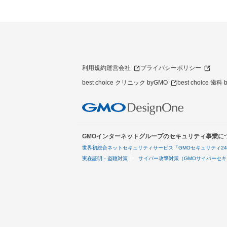
利用規約
運営会社
プライバシーポリシー
best choice クリニック byGMO
best choice 歯科
GMOインターネットグループのセキュリティ事業に
世界初総合ネットセキュリティサービス「GMOセキュリティ2
実在証明・盗聴対策
サイバー攻撃対策（GMOサイバーセキ