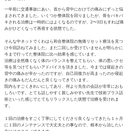
一年前に交通事故にあい、首から背中にかけての痛みにずっと悩
まされてきました。いくつか整体院を回りましたが、骨をバキバ
キされる治療は一時的にはよくなるのですが、2〜3日もすれば痛
みがひどくなって再発する状態でした。
そんな中ネットでくわはら和合整体院の無痛リセット療法を見つ
け今回訪ねてみました。まだ二回しか受けていませんが明らかに
今まで行ってた整体院に比べ効果を感じています。
治療は全然痛くなく体のバランスを整えてもらい、体の悪いクセ
等を見つけてもらいアドバイスを頂きました。今までは寝起きの
背中の痛みが辛かったのですが、自己回復力が高まったのか寝起
きの痛みもだんだんと良くなってきています。
院内もすごくきれいにしてあり、何より先生の会話が非常におも
しろいです。とても話しやすく親しみやすい先生で技術プラス話
術といった感じでとてもリラックスした状態で治療を受けれま
す。
１回の治療をすごく丁寧にしてくださり良くなってきたら１ヶ月
に１回のメンテナンスで大丈夫との事なので、根本から治したい