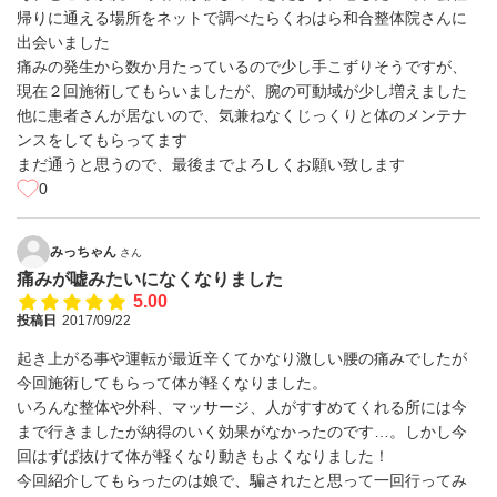
帰りに通える場所をネットで調べたらくわはら和合整体院さんに
出会いました
痛みの発生から数か月たっているので少し手こずりそうですが、
現在２回施術してもらいましたが、腕の可動域が少し増えました
他に患者さんが居ないので、気兼ねなくじっくりと体のメンテナ
ンスをしてもらってます
まだ通うと思うので、最後までよろしくお願い致します
0
みっちゃん
さん
痛みが嘘みたいになくなりました
5.00
投稿日
2017/09/22
起き上がる事や運転が最近辛くてかなり激しい腰の痛みでしたが
今回施術してもらって体が軽くなりました。
いろんな整体や外科、マッサージ、人がすすめてくれる所には今
まで行きましたが納得のいく効果がなかったのです…。しかし今
回はずば抜けて体が軽くなり動きもよくなりました！
今回紹介してもらったのは娘で、騙されたと思って一回行ってみ