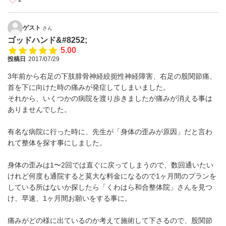
ゲスト
さん
ゴッドハンド&#8252;
5.00
投稿日
2017/07/29
3年前から右足の下肢腓骨神経絞扼性神経障害、右足の股関節痛、
首を下に向けた時の痛みが発症してしまいました。
それから、いくつかの病院を渡り歩きましたが痛みが消える事は
ありませんでした。
有名な病院に行った時に、先生が「身体の歪みが原因」だと言わ
れて整体を探す事にしました。
身体の歪みは1〜2回では直ぐに戻ってしまうので、数回通いたい
けれど何度も通院すると莫大な料金になるので1ヶ月間のプランを
している所はないか探したら「くわはら和合整体院」さんを見つ
け、早速、1ヶ月間お願いをする事に。
痛みがどの様に出ているのか考えて施術して下さるので、股関節