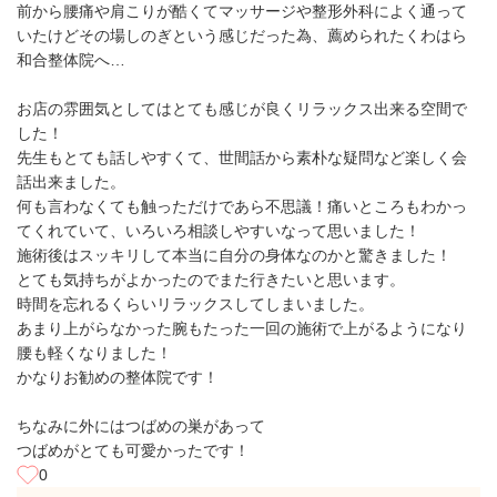
前から腰痛や肩こりが酷くてマッサージや整形外科によく通って
いたけどその場しのぎという感じだった為、薦められたくわはら
和合整体院へ…
お店の雰囲気としてはとても感じが良くリラックス出来る空間で
した！
先生もとても話しやすくて、世間話から素朴な疑問など楽しく会
話出来ました。
何も言わなくても触っただけであら不思議！痛いところもわかっ
てくれていて、いろいろ相談しやすいなって思いました！
施術後はスッキリして本当に自分の身体なのかと驚きました！
とても気持ちがよかったのでまた行きたいと思います。
時間を忘れるくらいリラックスしてしまいました。
あまり上がらなかった腕もたった一回の施術で上がるようになり
腰も軽くなりました！
かなりお勧めの整体院です！
ちなみに外にはつばめの巣があって
つばめがとても可愛かったです！
0