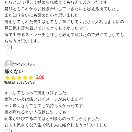
たらとごり押しで勧められ教えてもらえてよかったです。
是非ともこれからお付き合いしていきたいと思える所でしたし、
また知り合いにも薦めたいと思いました
施術してくれた先生はとても丁寧にしてくださり人柄もよく店の
雰囲気も落ち着いていてとてもよかったです。
家で出来るストレッチも詳しく教えて頂けたので娘にでもしても
らおうと思います。
1
fbxcy613
さん
痛くない
5.00
投稿日
2017/08/28
紹介してもらって施術うけました
整体といえば痛いとイメージがありますが
全く痛くなくてとても気持ち良かったです
腕が痺れるという症状に対しても
靭帯が延びてるのではと相談ものってもらえました。
とても気さくな先生で私も人に紹介しようと思いました。
1