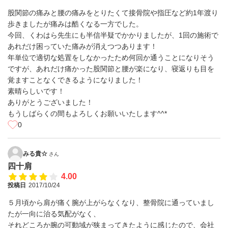
股関節の痛みと腰の痛みをとりたくて接骨院や指圧など約1年渡り
歩きましたが痛みは酷くなる一方でした。
今回、くわはら先生にも半信半疑でかかりましたが、1回の施術で
あれだけ困っていた痛みが消えつつあります！
年単位で適切な処置をしなかったため何回か通うことになりそう
ですが、あれだけ痛かった股関節と腰が楽になり、寝返りも目を
覚ますことなくできるようになりました！
素晴らしいです！
ありがとうございました！
もうしばらくの間もよろしくお願いいたします^^*
0
みる貴☆
さん
四十肩
4.00
投稿日
2017/10/24
５月頃から肩が痛く腕が上がらなくなり、整骨院に通っていまし
たが一向に治る気配がなく、
それどころか腕の可動域が狭まってきたように感じたので、会社