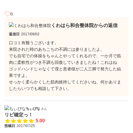
0
くわはら和合整体院からの返信
返信日
2017/08/02
口コミ有難うございます。
来院された時のあちこちの不調には参りましたよ。
でも自宅での体操をちゃんとやってくれるので、一か月で筋
肉に柔軟性がつき不調も回復していきましたね！これはね
ゴッドハンドじゃなくて僕と患者様が二人三脚で努力した結
果ですよ。
せっかく柔らかくした筋肉維持してくださいね、何かありま
したらいつでも相談して下さい。
ちぃぴな
さん
リピ確定っ！
5.00
投稿日
2017/07/25