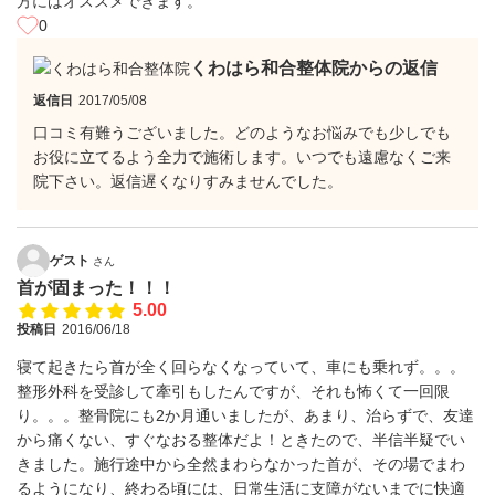
方にはオススメできます。
0
くわはら和合整体院からの返信
返信日
2017/05/08
口コミ有難うございました。どのようなお悩みでも少しでも
お役に立てるよう全力で施術します。いつでも遠慮なくご来
院下さい。返信遅くなりすみませんでした。
ゲスト
さん
首が固まった！！！
5.00
投稿日
2016/06/18
寝て起きたら首が全く回らなくなっていて、車にも乗れず。。。
整形外科を受診して牽引もしたんですが、それも怖くて一回限
り。。。整骨院にも2か月通いましたが、あまり、治らずで、友達
から痛くない、すぐなおる整体だよ！ときたので、半信半疑でい
きました。施行途中から全然まわらなかった首が、その場でまわ
るようになり、終わる頃には、日常生活に支障がないまでに快適