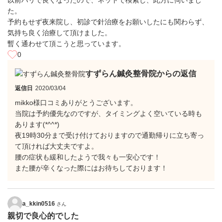
以前ハリで良くなったので、ネットで検索し、此方に伺いまし
た。
予約もせず夜来院し、初診で針治療をお願いしたにも関わらず、
気持ち良く治療して頂けました。
暫く通わせて頂こうと思っています。
0
すずらん鍼灸整骨院からの返信
返信日
2020/03/04
mikko様口コミありがとうございます。
当院は予約優先なのですが、タイミングよく空いている時も
あります(*^^*)
夜19時30分まで受け付けておりますので通勤帰りに立ち寄っ
て頂ければ大丈夫ですよ。
腰の症状も緩和したようで我々も一安心です！
また腰が辛くなった際にはお待ちしております！
a_kkin0516
さん
親切で良心的でした