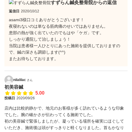
すずらん鍼灸整骨院からの返信
返信日
2020/10/12
asami3様口コミありがとうございます！
夜寝れないのは単なる筋肉痛のせいではありません。
患部の熱が強く出ていたのでもはや「ケガ」です。
しっかり通院して治しましょう！
当院は患者様一人ひとりにあった施術を提供しておりますの
で、鍼の深さも調節します(^^)
またお待ちしております。
nilalilac
さん
初美容鍼
5.00
投稿日
2020/09/26
店内は比較的静かで、地元のお客様が多く訪れているような印象
でした。腕の確かさが伝わってくる施術でした。
初の美容鍼で緊張しましたが、凝っている場所を確実にほぐして
いただき、施術後は頭がすっきりと軽くなりました。首もかなり