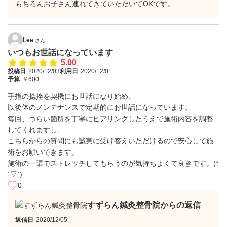
もちろんお子さん連れてきていただいてOKです。
Lee
さん
いつもお世話になっています
5.00
投稿日
2020/12/03
利用日
2020/12/01
予算
￥600
手指の捻挫を契機にお世話になり始め、
以後体のメンテナンスで定期的にお世話になっています。
毎回、つらい箇所を丁寧にヒアリングしたうえで施術内容を調整
してくれますし、
こちらからの質問にも誠実に受け答えいただけるので安心して施
術をお願いできます。
施術の一環でストレッチしてもらうのが気持ちよくて良きです。(*
´▽`)
0
すずらん鍼灸整骨院からの返信
返信日
2020/12/05