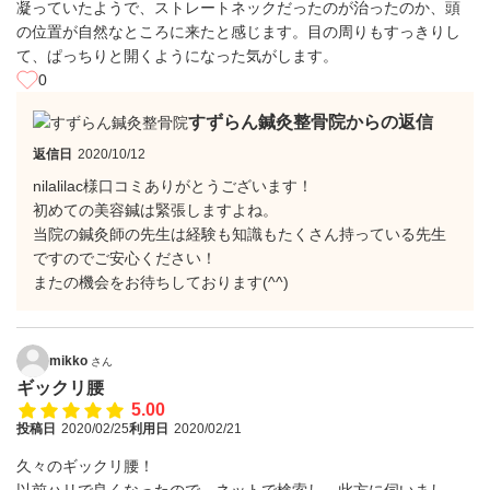
凝っていたようで、ストレートネックだったのが治ったのか、頭
の位置が自然なところに来たと感じます。目の周りもすっきりし
て、ぱっちりと開くようになった気がします。
0
すずらん鍼灸整骨院からの返信
返信日
2020/10/12
nilalilac様口コミありがとうございます！
初めての美容鍼は緊張しますよね。
当院の鍼灸師の先生は経験も知識もたくさん持っている先生
ですのでご安心ください！
またの機会をお待ちしております(^^)
mikko
さん
ギックリ腰
5.00
投稿日
2020/02/25
利用日
2020/02/21
久々のギックリ腰！