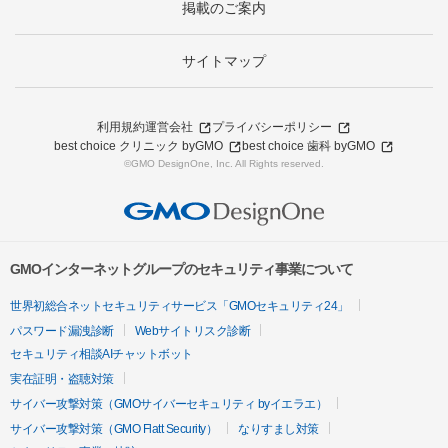
掲載のご案内
サイトマップ
利用規約
運営会社
プライバシーポリシー
best choice クリニック byGMO
best choice 歯科 byGMO
©GMO DesignOne, Inc. All Rights reserved.
GMOインターネットグループのセキュリティ事業について
世界初総合ネットセキュリティサービス「GMOセキュリティ24」
パスワード漏洩診断
Webサイトリスク診断
セキュリティ相談AIチャットボット
実在証明・盗聴対策
サイバー攻撃対策（GMOサイバーセキュリティ byイエラエ）
サイバー攻撃対策（GMO Flatt Security）
なりすまし対策