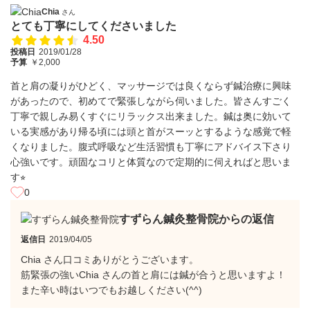
Chia
さん
とても丁寧にしてくださいました
4.50
投稿日
2019/01/28
予算
￥2,000
首と肩の凝りがひどく、マッサージでは良くならず鍼治療に興味
があったので、初めてで緊張しながら伺いました。皆さんすごく
丁寧で親しみ易くすぐにリラックス出来ました。鍼は奥に効いて
いる実感があり帰る頃には頭と首がスーッとするような感覚で軽
くなりました。腹式呼吸など生活習慣も丁寧にアドバイス下さり
心強いです。頑固なコリと体質なので定期的に伺えればと思いま
す⭐︎
0
すずらん鍼灸整骨院からの返信
返信日
2019/04/05
Chia さん口コミありがとうございます。
筋緊張の強いChia さんの首と肩には鍼が合うと思いますよ！
また辛い時はいつでもお越しください(^^)