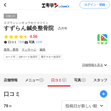
ログイン・登録
店舗公式
スズランシンキュウセイコツイン
すずらん鍼灸整骨院
共有
4.56
口コミ
79件
写真
23件
接骨・整骨
マッサージ
鍼灸
カード可
QRコード決済可
電子マネー決済可
詳細情報を見る
店舗情報
メニュー
口コミ
写真
スタッフ
10
79
23
口コミ
79
件