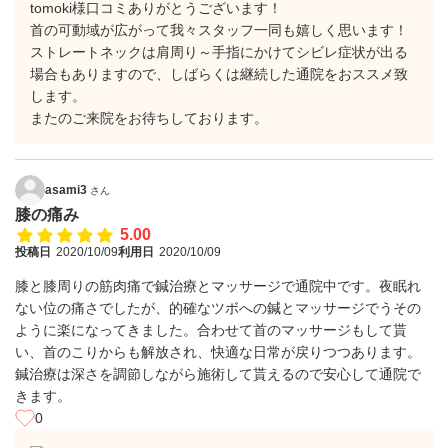
tomoki様口コミありがとうございます！
首の可動域が広がって我々スタッフ一同も嬉しく思います！
ストレートネックは肩周り～手指にかけてシビレ症状が出る
場合もありますので、しばらくは継続した通院をおススメ致
します。
またのご来院をお待ちしております。
asami3
さん
膝の痛み
5.00
投稿日
2020/10/09
利用日
2020/10/09
膝と膝周りの筋肉痛で鍼治療とマッサージで通院中です。夜眠れ
ない位の痛さでしたが、的確なツボへの鍼とマッサージでうその
ように楽になってきました。合わせて首のマッサージもして貰
い、首のこりからも解放され、快適な日常が戻りつつあります。
鍼治療は深さを調節しながら施術して貰えるので安心して通院で
きます。
0