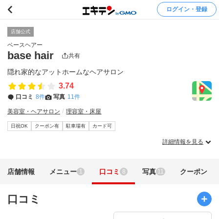
ログイン・登録
店舗公式
ベースヘアー
base hair
共有
隠れ家的なアットホームなヘアサロン
3.74
口コミ
8件
写真
11件
美容室・ヘアサロン
理容室・床屋
日祝OK
クーポン有
駐車場有
カード可
詳細情報を見る
店舗情報
メニュー
口コミ
写真
クーポン
1
8
11
口コミ