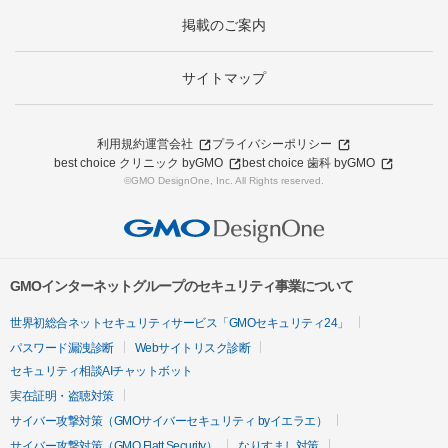
掲載のご案内
サイトマップ
利用規約
運営会社
プライバシーポリシー
best choice クリニック byGMO
best choice 歯科 byGMO
©GMO DesignOne, Inc. All Rights reserved.
GMOインターネットグループのセキュリティ事業について
世界初総合ネットセキュリティサービス「GMOセキュリティ24」
パスワード漏洩診断
Webサイトリスク診断
セキュリティ相談AIチャットボット
実在証明・盗聴対策
サイバー攻撃対策（GMOサイバーセキュリティ byイエラエ）
サイバー攻撃対策（GMO Flatt Security）
なりすまし対策