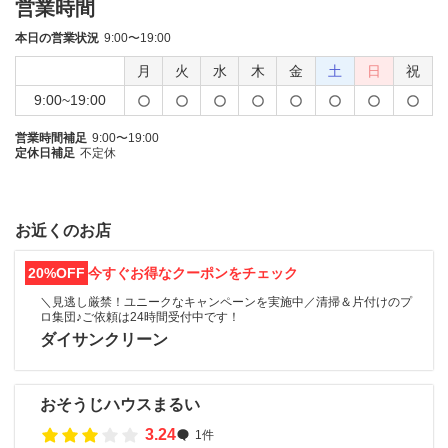
営業時間
本日の営業状況
9:00〜19:00
月
火
水
木
金
土
日
祝
9:00~19:00
営業時間補足
9:00〜19:00
定休日補足
不定休
お近くのお店
20%OFF
今すぐお得なクーポンをチェック
＼見逃し厳禁！ユニークなキャンペーンを実施中／清掃＆片付けのプ
ロ集団♪ご依頼は24時間受付中です！
ダイサンクリーン
おそうじハウスまるい
3.24
1件