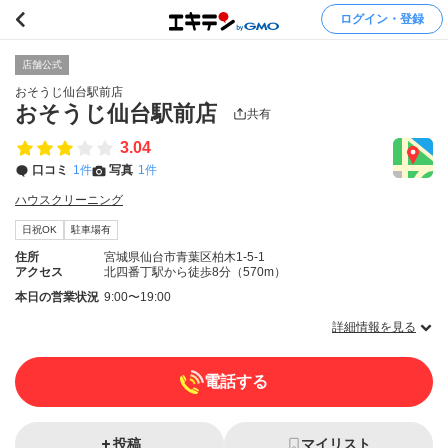
ログイン・登録
店舗公式
おそうじ仙台駅前店
おそうじ仙台駅前店
共有
3.04
口コミ
1件
写真
1件
ハウスクリーニング
日祝OK
駐車場有
住所
宮城県仙台市青葉区柏木1-5-1
アクセス
北四番丁駅から徒歩8分（570m）
本日の営業状況
9:00〜19:00
詳細情報を見る
電話する
投稿
マイリスト