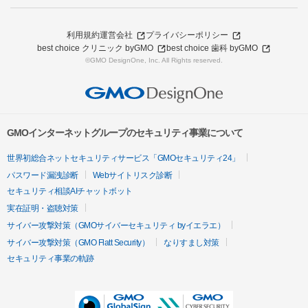
利用規約
運営会社
プライバシーポリシー
best choice クリニック byGMO
best choice 歯科 byGMO
©GMO DesignOne, Inc. All Rights reserved.
GMOインターネットグループのセキュリティ事業について
世界初総合ネットセキュリティサービス「GMOセキュリティ24」
パスワード漏洩診断
Webサイトリスク診断
セキュリティ相談AIチャットボット
実在証明・盗聴対策
サイバー攻撃対策（GMOサイバーセキュリティ byイエラエ）
サイバー攻撃対策（GMO Flatt Security）
なりすまし対策
セキュリティ事業の軌跡