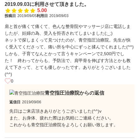
2019.09.03に利用させて頂きました。
5.00
投稿日
2019/09/05
利用日
2019/09/03
肩と首が痛くて痛くて、色んな整骨院やマッサージ店に電話しま
したが、妊婦の為、受入を拒否されてしまいました(;_;)
ネットで探しまくって見つけたのが、青空指圧治療院。先生が快
く受入てくださって、痛い所を中心にずっと揉んでくれました(^^)
しかも、子育てなんとかって言うキャンペーンで2,500円でし
た！ 終わってからも、予防法で、肩甲骨を伸ばす方法とかも教
えて下さって、とても優しかったです。ありがとうございました
(^^)
0
青空指圧治療院からの返信
返信日
2019/09/06
先日はご来店頂きありがとうございました(^^)v
また、お身体、疲れた際はお気軽にご連絡ください。
これからも青空指圧治療院をよろしくお願い致します。