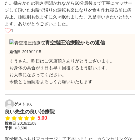
た。揉みかたの強さ等聞かれながら60分最後まで丁寧にマッサー
ジして頂いたお陰で帰りの運転も楽になり夕食も作れ寝る前に痛
み止、睡眠剤も飲まずに久々眠れました。又是非いきたいと思い
ます。ありがとうございました。
1
青空指圧治療院からの返信
返信日
2019/11/15
くうさん、昨日はご来店頂きありがとうございます。
お身体の具合が１日も早く回復するよう願います。
お大事になさってください。
今後とも当院をよろしくお願いいたします
ゲスト
さん
良い先生の良い治療院
5.00
投稿日
2019/11/08
予算
￥3,500
60分間みっちりマッサージして下さいました。カウンセリングな