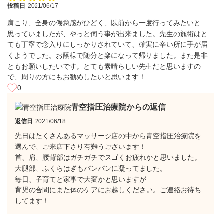
投稿日
2021/06/17
肩こり、全身の倦怠感がひどく、以前から一度行ってみたいと
思っていましたが、やっと伺う事が出来ました。先生の施術はと
ても丁寧で念入りにしっかりされていて、確実に辛い所に手が届
くようでした。お蔭様で随分と楽になって帰りました。また是非
ともお願いしたいです。とても素晴らしい先生だと思いますの
で、周りの方にもお勧めしたいと思います！
0
青空指圧治療院からの返信
返信日
2021/06/18
先日はたくさんあるマッサージ店の中から青空指圧治療院を
選んで、ご来店下さり有難うございます！
首、肩、腰背部はガチガチでスゴくお疲れかと思いました。
大腿部、ふくらはぎもパンパンに凝ってました。
毎日、子育てと家事で大変かと思いますが
育児の合間にまた体のケアにお越しください。ご連絡お待ち
してます！