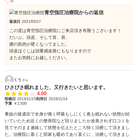
0
青空指圧治療院からの返信
返信日
2021/05/27
この度は青空指圧治療院にご来店頂き有難うございます！
だいぶ、頭皮、そして首、肩、
腰の筋肉が硬くなってました。
頭皮ほぐしは頭重感改善にもなりますので
またお気軽にお越しください。
くう
さん
ひさびさ眠れました、又行きたいと思います。
4.00
投稿日
2019/11/15
利用日
2019/11/14
予算
￥2,500
事故の後遺症で全身が痛く呼吸もしにくく夜も眠れない状態が続
いていたため近くの整骨院など回りましたか改善されず口コミを
見てそのまま連絡して状態を伝えたところ快く治療して頂きまし
た。治療院に着くと部家も暖めてあり直ぐに、治療して頂きまし