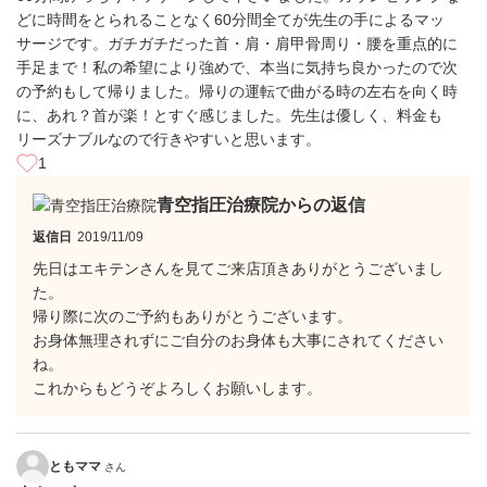
どに時間をとられることなく60分間全てが先生の手によるマッ
サージです。ガチガチだった首・肩・肩甲骨周り・腰を重点的に
手足まで！私の希望により強めで、本当に気持ち良かったので次
の予約もして帰りました。帰りの運転で曲がる時の左右を向く時
に、あれ？首が楽！とすぐ感じました。先生は優しく、料金も
リーズナブルなので行きやすいと思います。
1
青空指圧治療院からの返信
返信日
2019/11/09
先日はエキテンさんを見てご来店頂きありがとうございまし
た。
帰り際に次のご予約もありがとうございます。
お身体無理されずにご自分のお身体も大事にされてください
ね。
これからもどうぞよろしくお願いします。
ともママ
さん