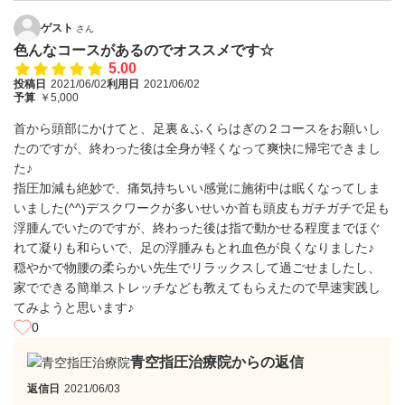
ゲスト
さん
色んなコースがあるのでオススメです☆
5.00
投稿日
2021/06/02
利用日
2021/06/02
予算
￥5,000
首から頭部にかけてと、足裏＆ふくらはぎの２コースをお願いし
たのですが、終わった後は全身が軽くなって爽快に帰宅できまし
た♪
指圧加減も絶妙で、痛気持ちいい感覚に施術中は眠くなってしま
いました(^^)デスクワークが多いせいか首も頭皮もガチガチで足も
浮腫んでいたのですが、終わった後は指で動かせる程度までほぐ
れて凝りも和らいで、足の浮腫みもとれ血色が良くなりました♪
穏やかで物腰の柔らかい先生でリラックスして過ごせましたし、
家でできる簡単ストレッチなども教えてもらえたので早速実践し
てみようと思います♪
0
青空指圧治療院からの返信
返信日
2021/06/03