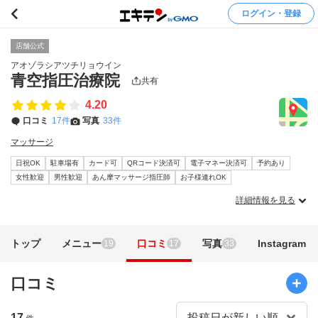
ログイン・登録
店舗公式
アオゾラシアツチリョウイン
青空指圧治療院
共有
4.20
口コミ
17件
写真
33件
マッサージ
日祝OK
駐車場有
カード可
QRコード決済可
電子マネー決済可
予約あり
女性歓迎
男性歓迎
あん摩マッサージ指圧師
お子様連れOK
詳細情報を見る
トップ
メニュー
口コミ
写真
Instagram
19
17
33
口コミ
17