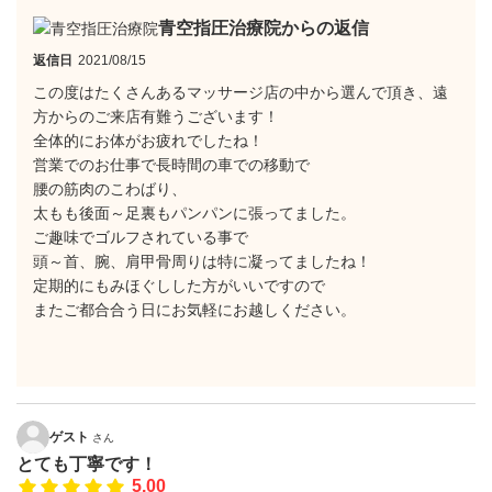
青空指圧治療院からの返信
返信日
2021/08/15
この度はたくさんあるマッサージ店の中から選んで頂き、遠
方からのご来店有難うございます！
全体的にお体がお疲れでしたね！
営業でのお仕事で長時間の車での移動で
腰の筋肉のこわばり、
太もも後面～足裏もパンパンに張ってました。
ご趣味でゴルフされている事で
頭～首、腕、肩甲骨周りは特に凝ってましたね！
定期的にもみほぐしした方がいいですので
またご都合合う日にお気軽にお越しください。
ゲスト
さん
とても丁寧です！
5.00