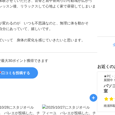
体験させていただき、背骨と肩甲骨周りの可動域が広がっ
レッスン後、リラックスして心地よく家で昼寝してしまいま
が変わるのが いつも不思議なのと、無理に体を動かそ
自分にあっていて、嬉しいです。
ていって 身体の変化を感じていきたいと思います。
で最大30ポイント獲得できます
お近くの
口コミを投稿する
★PC
展開中
パソ
室
南浦和駅