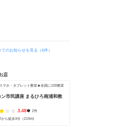
ッ
ス
ン
開
催
お知らせ
全てのお知らせを見る（6件）
お店
・スマホ・タブレット教室★全国に100教室
！
コン市民講座 まるひろ南浦和教
3.48
2件
から徒歩3分（210m)