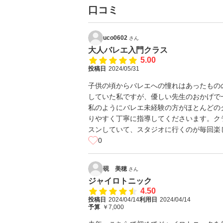
口コミ
uco0602
さん
大人バレエ入門クラス
5.00
投稿日
2024/05/31
子供の頃からバレエへの憧れはあったもの
していた私ですが、優しい先生のおかげで
私のようにバレエ未経験の方がほとんどの
りやすく丁寧に指導してくださいます。ク
スンしていて、スタジオに行くのが毎回楽
0
硯 美穂
さん
ジャイロトニック
4.50
投稿日
2024/04/14
利用日
2024/04/14
予算
￥7,000