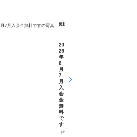
更新日
2026
年06
月18
日
20
26
年
6
月
7
月
入
会
金
無
料
で
す
お知らせ