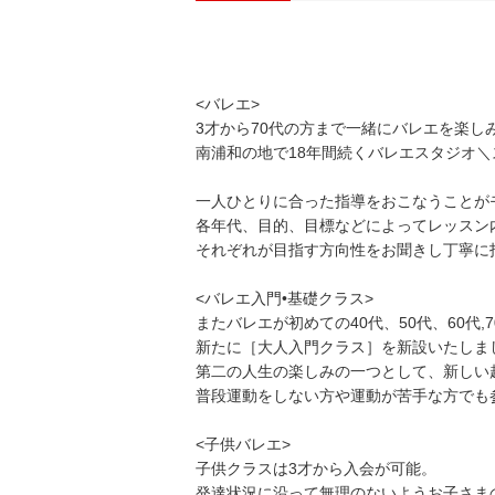
<バレエ>
3才から70代の方まで一緒にバレエを楽し
南浦和の地で18年間続くバレエスタジオ
一人ひとりに合った指導をおこなうことが
各年代、目的、目標などによってレッスン
それぞれが目指す方向性をお聞きし丁寧に
<バレエ入門•基礎クラス>
またバレエが初めての40代、50代、60代
新たに［大人入門クラス］を新設いたしま
第二の人生の楽しみの一つとして、新しい
普段運動をしない方や運動が苦手な方でも
<子供バレエ>
子供クラスは3才から入会が可能。
発達状況に沿って無理のないようお子さま