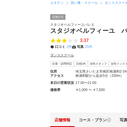
エキテン
習い事・スクール
ダンススクー
店舗公式
スタジオベルフィーユバレエ
スタジオベルフィーユ 
3.37
口コミ
2件
写真
25件
ダンススクール
出張・訪問対応
日祝OK
女性スタッフ
女性インス
住所
埼玉県さいたま市南区南浦和2-34-
アクセス
南浦和駅から徒歩5分（330m）
本日の営業状況
17:30〜21:00
価格帯
￥1,000 〜 ￥7,000
店舗情報
コース・プラン
写
9