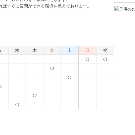
ればすぐに質問ができる環境を整えております。
火
水
木
金
土
日
祝