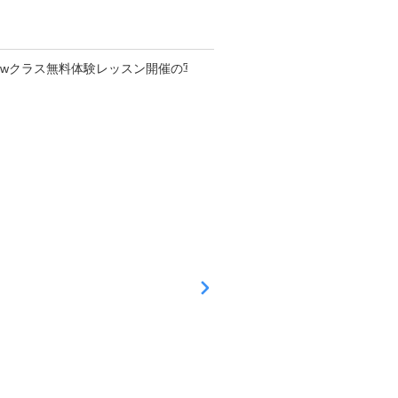
ン
お知らせ
更新日
2025
年10
月27
日
1
1
/
2
6
N
e
w
ク
ラ
ス
無
料
体
験
レ