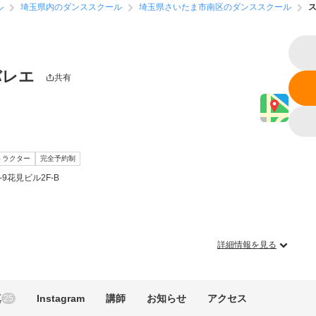
ル
埼玉県内のダンススクール
埼玉県さいたま市南区のダンススクール
バレエ
共有
トラクター
完全予約制
9花見ビル2F-B
詳細情報を見る
真
Instagram
講師
お知らせ
アクセス
25