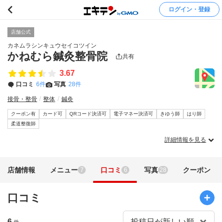
ログイン・登録
店舗公式
カネムラシンキュウセイコツイン
かねむら鍼灸整骨院
共有
3.67
口コミ
6件
写真
28件
接骨・整骨
整体
鍼灸
クーポン有
カード可
QRコード決済可
電子マネー決済可
きゆう師
はり師
柔道整復師
詳細情報を見る
店舗情報
メニュー
口コミ
写真
クーポン
7
6
28
口コミ
6