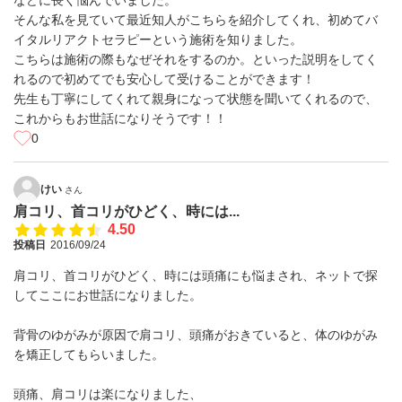
などに長く悩んでいました。
そんな私を見ていて最近知人がこちらを紹介してくれ、初めてバ
イタルリアクトセラピーという施術を知りました。
こちらは施術の際もなぜそれをするのか。といった説明をしてく
れるので初めてでも安心して受けることができます！
先生も丁寧にしてくれて親身になって状態を聞いてくれるので、
これからもお世話になりそうです！！
0
けい
さん
肩コリ、首コリがひどく、時には...
4.50
投稿日
2016/09/24
肩コリ、首コリがひどく、時には頭痛にも悩まされ、ネットで探
してここにお世話になりました。
背骨のゆがみが原因で肩コリ、頭痛がおきていると、体のゆがみ
を矯正してもらいました。
頭痛、肩コリは楽になりました、