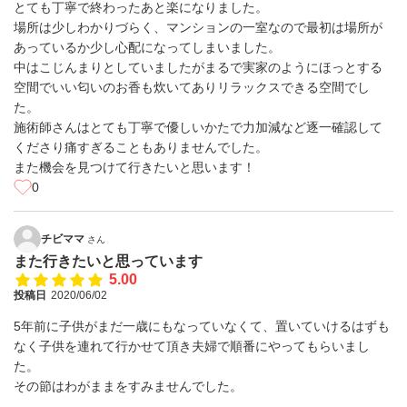
とても丁寧で終わったあと楽になりました。
場所は少しわかりづらく、マンションの一室なので最初は場所が
あっているか少し心配になってしまいました。
中はこじんまりとしていましたがまるで実家のようにほっとする
空間でいい匂いのお香も炊いてありリラックスできる空間でし
た。
施術師さんはとても丁寧で優しいかたで力加減など逐一確認して
くださり痛すぎることもありませんでした。
また機会を見つけて行きたいと思います！
0
チビママ
さん
また行きたいと思っています
5.00
投稿日
2020/06/02
5年前に子供がまだ一歳にもなっていなくて、置いていけるはずも
なく子供を連れて行かせて頂き夫婦で順番にやってもらいまし
た。
その節はわがままをすみませんでした。