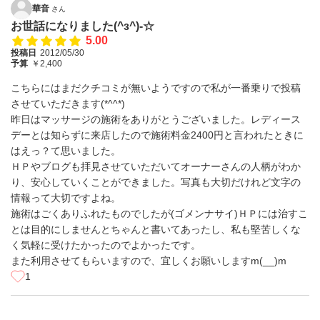
華音
さん
お世話になりました(^з^)-☆
5.00
投稿日
2012/05/30
予算
￥2,400
こちらにはまだクチコミが無いようですので私が一番乗りで投稿
させていただきます(*^^*)
昨日はマッサージの施術をありがとうございました。レディース
デーとは知らずに来店したので施術料金2400円と言われたときに
はえっ？て思いました。
ＨＰやブログも拝見させていただいてオーナーさんの人柄がわか
り、安心していくことができました。写真も大切だけれど文字の
情報って大切ですよね。
施術はごくありふれたものでしたが(ゴメンナサイ)ＨＰには治すこ
とは目的にしませんとちゃんと書いてあったし、私も堅苦しくな
く気軽に受けたかったのでよかったです。
また利用させてもらいますので、宜しくお願いしますm(__)m
1