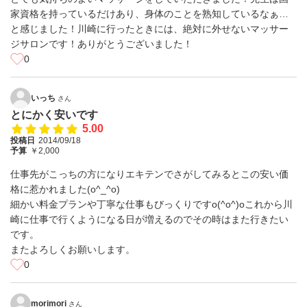
家資格を持っているだけあり、身体のことを熟知しているなぁ…
と感じました！川崎に行ったときには、絶対に外せないマッサー
ジサロンです！ありがとうございました！
0
いっち
さん
とにかく安いです
5.00
投稿日
2014/09/18
予算
￥2,000
仕事先がこっちの方になりエキテンでさがしてみるとこの安い価
格に惹かれました(o^_^o)
細かい料金プランや丁寧な仕事もびっくりですo(^o^)oこれから川
崎に仕事で行くようになる日が増えるのでその時はまた行きたい
です。
またよろしくお願いします。
0
morimori
さん