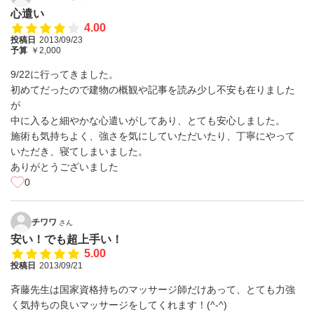
心遣い
4.00
投稿日
2013/09/23
予算
￥2,000
9/22に行ってきました。
初めてだったので建物の概観や記事を読み少し不安も在りました
が
中に入ると細やかな心遣いがしてあり、とても安心しました。
施術も気持ちよく、強さを気にしていただいたり、丁寧にやって
いただき、寝てしまいました。
ありがとうございました
0
チワワ
さん
安い！でも超上手い！
5.00
投稿日
2013/09/21
斉藤先生は国家資格持ちのマッサージ師だけあって、とても力強
く気持ちの良いマッサージをしてくれます！(^-^)