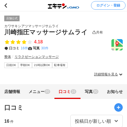
ログイン・登録
店舗公式
カワサキシアツマッサージサムライ
川崎指圧マッサージサムライ
共有
4.18
口コミ
16件
写真
30件
整体
リラクゼーションマッサージ
日祝OK
早朝OK
21時以降OK
駐車場有
詳細情報を見る
店舗情報
メニュー
口コミ
写真
お知らせ
20
16
30
口コミ
16
件