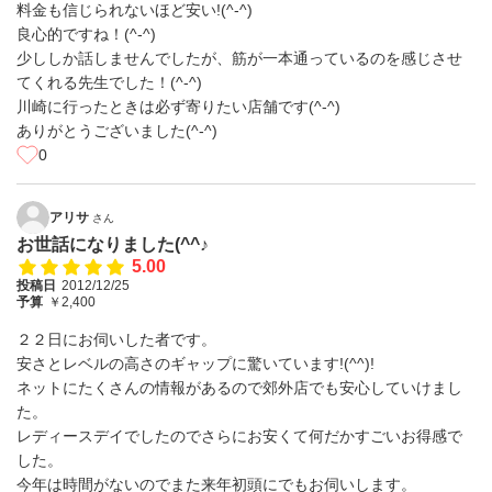
料金も信じられないほど安い!(^-^)
良心的ですね！(^-^)
少ししか話しませんでしたが、筋が一本通っているのを感じさせ
てくれる先生でした！(^-^)
川崎に行ったときは必ず寄りたい店舗です(^-^)
ありがとうございました(^-^)
0
アリサ
さん
お世話になりました(^^♪
5.00
投稿日
2012/12/25
予算
￥2,400
２２日にお伺いした者です。
安さとレベルの高さのギャップに驚いています!(^^)!
ネットにたくさんの情報があるので郊外店でも安心していけまし
た。
レディースデイでしたのでさらにお安くて何だかすごいお得感で
した。
今年は時間がないのでまた来年初頭にでもお伺いします。