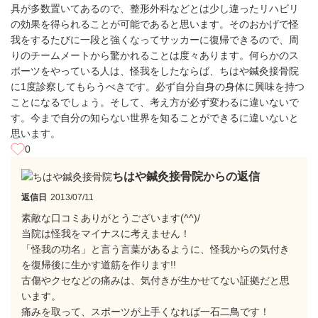
具が多数置いてあるので、整形外科などとは少し違ったリハビリ
の効果を得られることが可能であると思います。そのおかげで怪
我をするたびに一段と強くなってサッカーに復帰できるので、周
りのチームメートから驚かれることは度々あります。何らかのス
ポーツをやっている人は、怪我をしたならば、ちはや鍼灸接骨院
に1度診察してもらうべきです。必ず自分自身の身体に興味を持つ
ことになるでしょう。そして、考え方が必ず変わるに違いないで
す。今まで自分の知らない世界を知ることができるに違いないと
思います。
0
ちはや鍼灸接骨院からの返信
返信日
2013/07/11
素敵な口コミありがとうございます(^^)/
当院は怪我をマイナスに考えません！
「怪我の功名」と言う言葉があるように、怪我からの気付き
を復帰後に生かす道筋を作ります!!
古傷やクセなどの痛みは、気付きが生かせてない証拠だと思
います。
痛みを取って、スポーツが上手くなれば一石二鳥です！