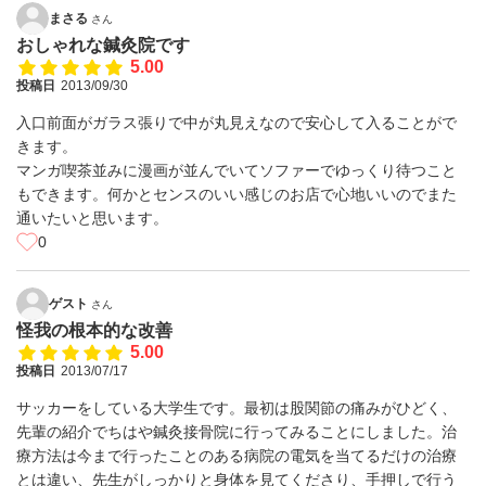
まさる
さん
おしゃれな鍼灸院です
5.00
投稿日
2013/09/30
入口前面がガラス張りで中が丸見えなので安心して入ることがで
きます。
マンガ喫茶並みに漫画が並んでいてソファーでゆっくり待つこと
もできます。何かとセンスのいい感じのお店で心地いいのでまた
通いたいと思います。
0
ゲスト
さん
怪我の根本的な改善
5.00
投稿日
2013/07/17
サッカーをしている大学生です。最初は股関節の痛みがひどく、
先輩の紹介でちはや鍼灸接骨院に行ってみることにしました。治
療方法は今まで行ったことのある病院の電気を当てるだけの治療
とは違い、先生がしっかりと身体を見てくださり、手押しで行う