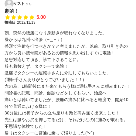
ゲスト
さん
劇的！
5.00
投稿日
2012/11/13
朝、突然の腰痛になり身動きが取れなくなりました。
昼からは九州へ出張（−＿−；）
整形で注射を打つべきか？と考えましたが、以前、取り引き先の
方から良い接骨院があるとの情報を思い出しすぐに電話！
急患対応して頂き、診て下さることに。
服も着替えず、タクシーで来院！
激痛でタクシーの運転手さんに介助してもらいました。
(運転手さんありがとうございました！！)
念の為、1時間後にまた来てもらう様に運転手さんに頼みました！
問診書の記載、問診、触診などをしてもらい、治療へ
痛いとは聴いてましたが、腰痛の痛みに比べると軽度で、開始10
分で普通に歩ける様に！
30分後には椅子からの立ち座りも殆ど痛み無く出来ました！
先生は腰やお尻を押してるだけ、それだけなのに痛みが取れる。
不思議な体験でした！
帰りはタクシーに普通に乗って帰りました(^-^)