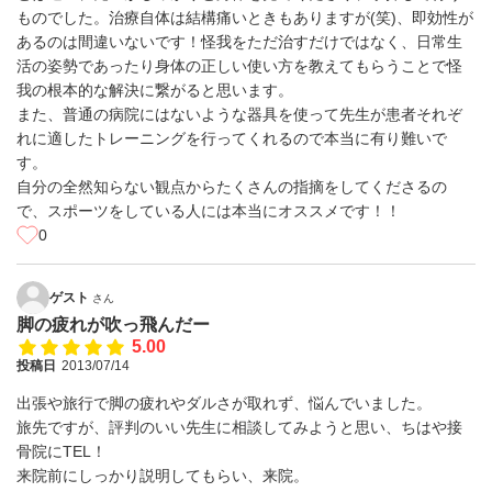
ものでした。治療自体は結構痛いときもありますが(笑)、即効性が
あるのは間違いないです！怪我をただ治すだけではなく、日常生
活の姿勢であったり身体の正しい使い方を教えてもらうことで怪
我の根本的な解決に繋がると思います。
また、普通の病院にはないような器具を使って先生が患者それぞ
れに適したトレーニングを行ってくれるので本当に有り難いで
す。
自分の全然知らない観点からたくさんの指摘をしてくださるの
で、スポーツをしている人には本当にオススメです！！
0
ゲスト
さん
脚の疲れが吹っ飛んだー
5.00
投稿日
2013/07/14
出張や旅行で脚の疲れやダルさが取れず、悩んでいました。
旅先ですが、評判のいい先生に相談してみようと思い、ちはや接
骨院にTEL！
来院前にしっかり説明してもらい、来院。