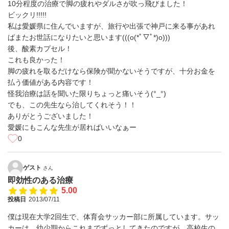
10分程度の治療で脚の疲れやダルさが吹っ飛びました！
ビックリ!!!!!
私は愛媛県に住んでいますが、旅行や出張で神戸に来る事があれ
ばまたお世話になりたいと思います(((o(*ﾟ▽ﾟ*)o)))
後、酸素カプセル！
これも良かった！
脚の疲れを取るだけなら保険が聞かないそうですが、十分お金を
払う価値がある内容です！
怪我治療は話を聞いた限りちょっと痛いそう(°_°)
でも、この先生なら治してくれそう！！
ありがとうございました！
愛媛にもこんな先生が居ればいいなぁー
0
ゲスト
さん
即効性のある治療
5.00
投稿日
2013/07/11
僕は現在大学2回生で、体育会サッカー部に所属しています。サッ
カーは、幼少期からこれまでずっとしてきたのですが、高校生の