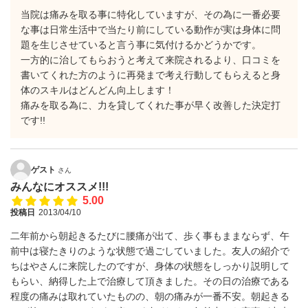
当院は痛みを取る事に特化していますが、その為に一番必要
な事は日常生活中で当たり前にしている動作が実は身体に問
題を生じさせていると言う事に気付けるかどうかです。
一方的に治してもらおうと考えて来院されるより、口コミを
書いてくれた方のように再発まで考え行動してもらえると身
体のスキルはどんどん向上します！
痛みを取る為に、力を貸してくれた事が早く改善した決定打
です!!
ゲスト
さん
みんなにオススメ!!!
5.00
投稿日
2013/04/10
二年前から朝起きるたびに腰痛が出て、歩く事もままならず、午
前中は寝たきりのような状態で過ごしていました。友人の紹介で
ちはやさんに来院したのですが、身体の状態をしっかり説明して
もらい、納得した上で治療して頂きました。その日の治療である
程度の痛みは取れていたものの、朝の痛みが一番不安。朝起きる