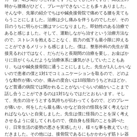
時から腰痛がひどく、プレーができないことも多々ありました。
そんな中、先輩の紹介でちはや鍼灸接骨院で痛めてる腰を見ても
らうことにしました。治療は少し痛みを伴うものでしたが、その
日のうちに明らかに腰はマシになりました。即効性のある治療で
あると感じました。そして、運動しながら治すという治療方法な
ので、ストレスを抱えることなく、筋力の低下も最小限に抑える
ことができるメリットも感じました。僕は、整形外科の先生が直
接見るわけではなく、だらだらと長期間の治療を要し、お金ばか
りに目がくらんだような治療体系に嫌気がさしていたこともあ
り、ちはや鍼灸接骨院に通うことにしました。先生が1人しかいな
いので患者の僕と1対1でコミュニケーションを取るので、どのよ
うな動作が痛いのか、痛みの度合いは10段階のうちどれほどか、
など普通の病院では聞かれることがないぐらいの細かいことまで
話し合うことができるのは1対1ならではだとおもいます。そし
て、先生の治そうとする気持ちが伝わってくるので、どのプレー
が痛いか、何をしたら最も痛いかなど自分の怪我を深く考えなけ
ればならないと自覚しました。先生は僕に怪我のことを深く考え
させるように促してくれるので、僕自身も怪我のことを調べた
り、日常生活の姿勢の悪さを実感したり、様々な事を教えていた
だきました。その他には、接骨院であるにもかかわらず筋トレ器