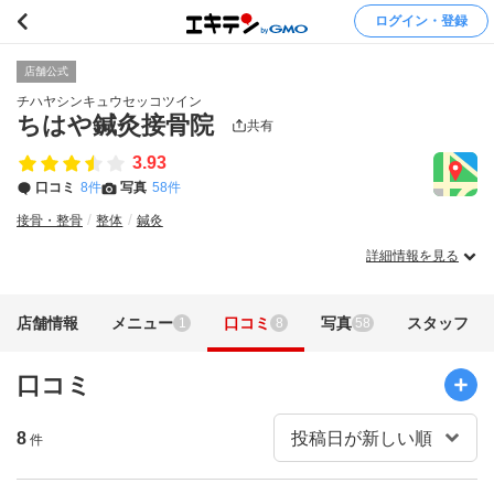
ログイン・登録
店舗公式
チハヤシンキュウセッコツイン
ちはや鍼灸接骨院
共有
3.93
口コミ
8件
写真
58件
接骨・整骨
整体
鍼灸
詳細情報を見る
店舗情報
メニュー
口コミ
写真
スタッフ
1
8
58
口コミ
8
件