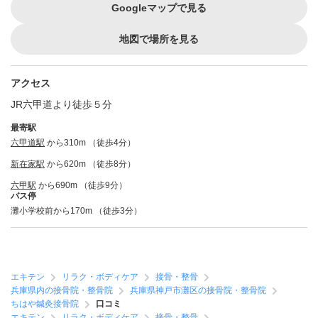
Googleマップで見る
地図で場所を見る
アクセス
JR六甲道より徒歩５分
最寄駅
六甲道駅
から310m （徒歩4分）
新在家駅
から620m （徒歩8分）
六甲駅
から690m （徒歩9分）
バス停
灘小学校前から170m （徒歩3分）
エキテン
リラク・ボディケア
接骨・整骨
兵庫県内の接骨院・整骨院
兵庫県神戸市灘区の接骨院・整骨院
ちはや鍼灸接骨院
口コミ
エキテン
リラク・ボディケア
接骨・整骨