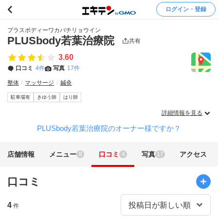
ログイン・登録
プラスボディーワカバチリョウイン
PLUSbody若葉治療院
共有
3.60
口コミ
4件
写真
17件
整体
マッサージ
鍼灸
駐車場有
きゆう師
はり師
詳細情報を見る
PLUSbody若葉治療院のオーナー様ですか？
店舗情報
メニュー
口コミ
写真
アクセス
8
4
17
口コミ
4
件