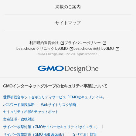
掲載のご案内
サイトマップ
利用規約
運営会社
プライバシーポリシー
best choice クリニック byGMO
best choice 歯科 byGMO
©GMO DesignOne, Inc. All Rights reserved.
GMOインターネットグループのセキュリティ事業について
世界初総合ネットセキュリティサービス「GMOセキュリティ24」
パスワード漏洩診断
Webサイトリスク診断
セキュリティ相談AIチャットボット
実在証明・盗聴対策
サイバー攻撃対策（GMOサイバーセキュリティ byイエラエ）
サイバー攻撃対策（GMO Flatt Security）
なりすまし対策