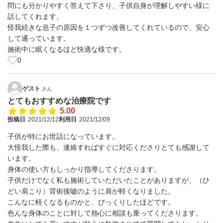
問にも分かりやすく答えて下さり、子供自身が理解しやすい様に
話してくれます。
怪我続きな息子の原因を１つずつ改善してくれているので、安心
して通っています。
施術中に眠くなるほど快適な様です。
0
ゲスト
さん
とてもおすすめな治療院です
5.00
投稿日
2021/12/12
利用日
2021/12/09
子供が特にお世話になっています。
大怪我した際も、連絡すればすぐに対応くださりとても感謝して
います。
身体の使い方もしっかり指導してくださります。
子供だけでなく私も施術していただいたことがありますが、（ひ
どい肩こり）背術後嘘のように肩が軽くなりました。
こんなに軽くなるものかと、びっくりしたほどです。
色んな身体のことに対して熱心に相談も乗ってくださります。