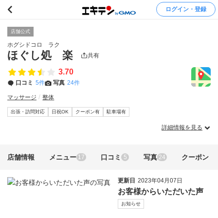
ログイン・登録
店舗公式
ホグシドコロ ラク
ほぐし処 楽
共有
3.70
口コミ
5件
写真
24件
マッサージ
整体
出張・訪問対応
日祝OK
クーポン有
駐車場有
詳細情報を見る
店舗情報
メニュー
口コミ
写真
クーポン
17
5
24
更新日
2023年04月07日
お客様からいただいた声
お知らせ