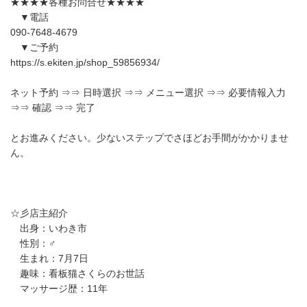
★★★★各種お問合せ★★★★
▼電話
090-7648-4679
▼ご予約
https://s.ekiten.jp/shop_59856934/
ネット予約 ⇒⇒ 日時選択 ⇒⇒ メニュー選択 ⇒⇒ 必要情報入力
⇒⇒ 確認 ⇒⇒ 完了
とお進みください。少ないステップでさほどお手間がかかりませ
ん。
☆彡店主紹介
出身：いわき市
性別：♂
生まれ：7月7日
趣味：看板猫さくらのお世話
マッサージ歴：11年