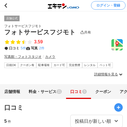
ログイン・登録
店舗公式
フォトサービスフジモト
フォトサービスフジモト
共有
3.59
口コミ
5件
写真
2件
写真館・フォトスタジオ
カメラ
日祝OK
クーポン有
駐車場有
カード可
完全禁煙
レンタル
ペット可
詳細情報を見る
店舗情報
料金・サービス
口コミ
クーポン
ア
11
5
口コミ
5
件