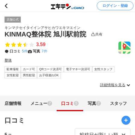
ログイン・登録
店舗公式
キンマクセイタイインアサヒカワエキマエイン
KINMAQ整体院 旭川駅前院
共有
3.59
口コミ
5件
写真
7件
整体
駐車場有
カード可
QRコード決済可
電子マネー決済可
女性スタッフ
女性歓迎
男性歓迎
お子様連れOK
詳細情報を見る
店舗情報
メニュー
口コミ
写真
スタッフ
7
5
7
口コミ
5