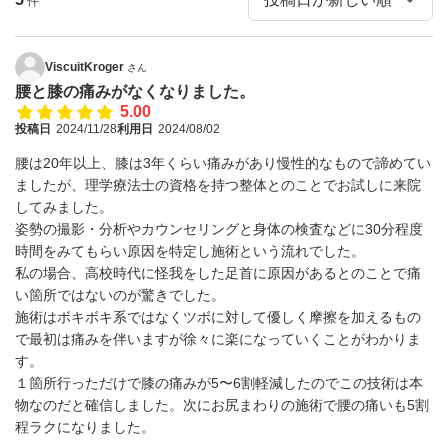
件
ViscuitKroger
さん
腰と膝の痛みがなくなりました。
5.00
投稿日
2024/11/28
利用日
2024/08/02
腰は20年以上、膝は3年くらい痛みがあり慢性的なもので諦めてい
ましたが、理学療法士の資格を持つ整体とのことでお試しに来院
してみました。
姿勢の撮影・分析やカウンセリングと身体の検査などに30分程度
時間をみてもらい原因を特定し施術という流れでした。
私の場合、高校時代に怪我をした足首に原因があるとのことで痛
い箇所ではないのが驚きでした。
施術はボキボキ系ではなくツボに対して優しく摩擦を加えるもの
で最初は痛みを伴いますが徐々に楽になっていくことがわかりま
す。
１箇所行っただけで膝の痛みが5〜6割軽減したのでこの技術は本
物なのだと確信しました。次にお尻まわりの施術で腰の痛いも5割
程ラクになりました。