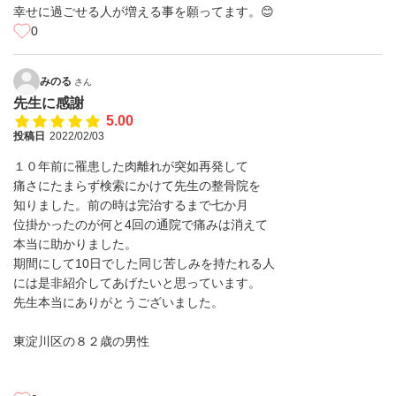
幸せに過ごせる人が増える事を願ってます。😊
0
みのる
さん
先生に感謝
5.00
投稿日
2022/02/03
１０年前に罹患した肉離れが突如再発して
痛さにたまらず検索にかけて先生の整骨院を
知りました。前の時は完治するまで七か月
位掛かったのが何と4回の通院で痛みは消えて
本当に助かりました。
期間にして10日でした同じ苦しみを持たれる人
には是非紹介してあげたいと思っています。
先生本当にありがとうございました。
東淀川区の８２歳の男性