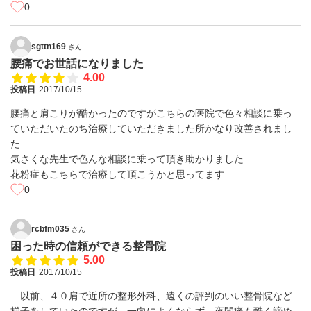
0
sgttn169
さん
腰痛でお世話になりました
4.00
投稿日
2017/10/15
腰痛と肩こりが酷かったのですがこちらの医院で色々相談に乗っ
ていただいたのち治療していただきました所かなり改善されまし
た
気さくな先生で色んな相談に乗って頂き助かりました
花粉症もこちらで治療して頂こうかと思ってます
0
rcbfm035
さん
困った時の信頼ができる整骨院
5.00
投稿日
2017/10/15
以前、４０肩で近所の整形外科、遠くの評判のいい整骨院など