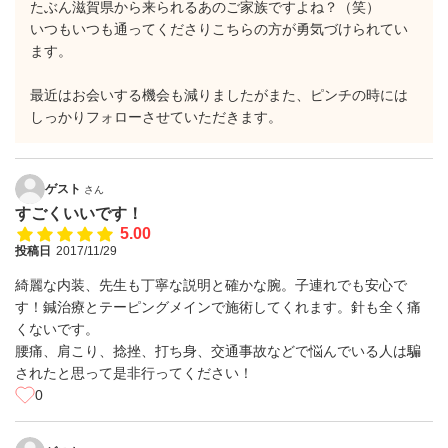
たぶん滋賀県から来られるあのご家族ですよね？（笑）
いつもいつも通ってくださりこちらの方が勇気づけられてい
ます。
最近はお会いする機会も減りましたがまた、ピンチの時には
しっかりフォローさせていただきます。
ゲスト
さん
すごくいいです！
5.00
投稿日
2017/11/29
綺麗な内装、先生も丁寧な説明と確かな腕。子連れでも安心で
す！鍼治療とテーピングメインで施術してくれます。針も全く痛
くないです。
腰痛、肩こり、捻挫、打ち身、交通事故などで悩んでいる人は騙
されたと思って是非行ってください！
0