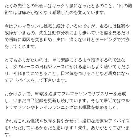
たくみ先生との出会いはギックリ腰になったときのこと。1回の施
術でほぼ痛みがなくなり感動したのを覚えています。
今はフルマラソンに挑戦し続けているのですが、走るには怪我や
故障がつきもの。先生は動作分析により歩いている姿を見るだけ
で瞬時に原因を突き止め、主に、痛くない針とテーピングで治療
をしてくれます。
とてもありがたいのは、単に安静にするよう指導するのではな
く、次のレースの日程やレースにかける思いもよく聴いてくださ
り、それまでにできること、日常気をつけることなど親身になっ
てアドバイスをして下さいます。
おかげさまで、50歳を過ぎてフルマラソンでサブスリーを達成
し、いまだ自己記録を更新し続けています。そして最近ではウル
トラマラソンやトレイルランニングにも挑戦を始めました。
それもこれも怪我や故障を長引かせず、適切な治療やアドバイス
をいただけているからだと思います！先生、ありがとうございま
す。