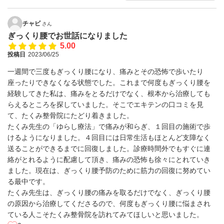
チャビ
さん
ぎっくり腰でお世話になりました
5.00
投稿日
2023/06/25
一週間で三度もぎっくり腰になり、痛みとその恐怖で歩いたり
座ったりできなくなる状態でした。これまで何度もぎっくり腰を
経験してきた私は、痛みをとるだけでなく、根本から治療しても
らえるところを探していました。そこでエキテンの口コミを見
て、たくみ整骨院にたどり着きました。
たくみ先生の「ゆらし療法」で痛みが和らぎ、１回目の施術で歩
けるようになりました。４回目には日常生活もほとんど支障なく
送ることができるまでに回復しました。診療時間外でもすぐに連
絡がとれるように配慮して頂き、痛みの恐怖も徐々にとれていき
ました。現在は、ぎっくり腰予防のために筋力の回復に努めてい
る最中です。
たくみ先生は、ぎっくり腰の痛みを取るだけでなく、ぎっくり腰
の原因から治療してくださるので、何度もぎっくり腰に悩まされ
ている人こそたくみ整骨院を訪れてみてほしいと思いました。