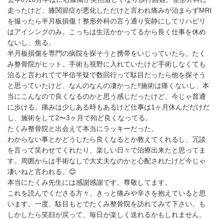
走ったけど、膝関節症が悪化しただけと言われ痛みが治まらずMRI
を撮ったら半月板損傷！整形外科の言う通り安静にしてリハビリ
はアイシングのみ。こっちは生活かかってるから長く仕事を休め
ないし、焦る。
半月板損傷を専門の病院を探そうと携帯をいじっていたら、たく
み整骨院がヒット。手術も視野に入れていたけど手術しなくても
治ると言われてて半信半疑で数回行って駄目だったら他を探そう
と思っていたけど、なんのなんの凄かった‼️施術は痛くないし、本
当にこんなので良くなるのかと思う感じだったけど、今じゃ普通
に歩ける。痛みは少しある時もあるけど仕事は1ヶ月休んだだけだ
し、施術をして2〜3ヶ月で殆ど良くなってる。
たくみ整骨院と出会えて本当にラッキーだった。
わからない事とかどうしたら良くなるとか教えてくれるし、冗談
を言って笑わせてくれたり、楽しい日々で治療出来たと思ってま
す。周囲からは手術なしで大丈夫なのかと心配されたけど今じゃ
凄いねと言われる。😊
本当にたくみ先生には感謝感謝です。尊敬してます。
これを読んでくださる方々、きっと痛みや辛さを抱えていると思
います。一度、駄目もとでたくみ整骨院を訪れてみて下さい。も
しかしたら笑顔が戻って、毎日が楽しく送れるかもしれません。