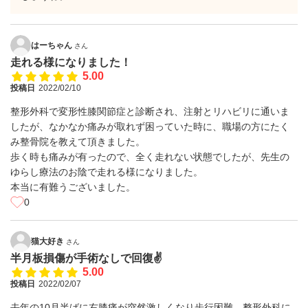
はーちゃん
さん
走れる様になりました！
5.00
投稿日
2022/02/10
整形外科で変形性膝関節症と診断され、注射とリハビリに通いま
したが、なかなか痛みが取れず困っていた時に、職場の方にたく
み整骨院を教えて頂きました。
歩く時も痛みが有ったので、全く走れない状態でしたが、先生の
ゆらし療法のお陰で走れる様になりました。
本当に有難うございました。
0
猫大好き
さん
半月板損傷が手術なしで回復✌️
5.00
投稿日
2022/02/07
去年の10月半ばに右膝痛が突然激しくなり歩行困難。整形外科に