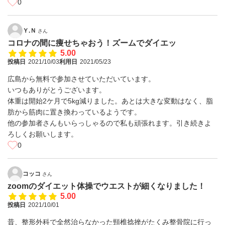
0
Ｙ.Ｎ
さん
コロナの間に痩せちゃおう！ズームでダイエッ
5.00
投稿日
2021/10/03
利用日
2021/05/23
広島から無料で参加させていただいています。
いつもありがとうございます。
体重は開始2ケ月で5kg減りました。あとは大きな変動はなく、脂
肪から筋肉に置き換わっているようです。
他の参加者さんもいらっしゃるので私も頑張れます。引き続きよ
ろしくお願いします。
0
コッコ
さん
zoomのダイエット体操でウエストが細くなりました！
5.00
投稿日
2021/10/01
昔、整形外科で全然治らなかった頸椎捻挫がたくみ整骨院に行っ