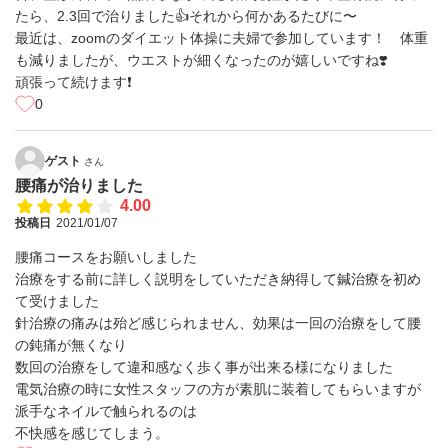
たら、2.3回で治りました👍それから何かあるたびに〜
最近は、zoomのダイエット体操に夫婦で参加しています！ 体重
も減りましたが、ウエストが細くなったのが嬉しいですね❣️
頑張って続けます❗️
0
ゲスト
さん
腰痛が治りました
4.00
投稿日
2021/01/07
腰痛コースをお願いしました
治療をする前に詳しく説明をしていただき納得して鍼治療を初め
て受けました
針治療の痛みは殆ど感じられません、効果は一回の治療をして腰
の鈍痛が無くなり
数回の治療をして違和感なく歩く事が出来る様になりました
電気治療の時に女性スタッフの方が素肌に装着してもらいますが
派手なネイルで触られるのは
不快感を感じてしまう。