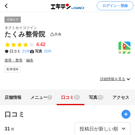
ログイン・登録
店舗公式
タクミセイコツイン
たくみ整骨院
共有
4.42
口コミ
31件
写真
20件
接骨・整骨
鍼灸
駐車場有
詳細情報を見る
店舗情報
メニュー
口コミ
写真
アクセス
7
31
20
口コミ
31
件