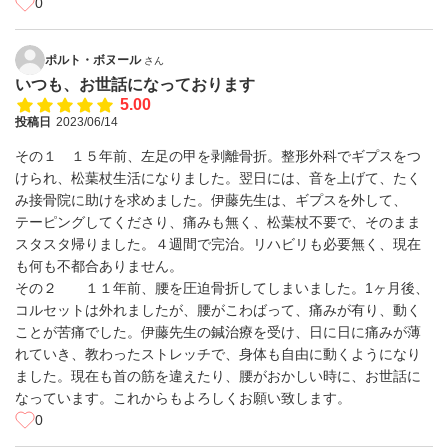
0
ポルト・ボヌール
さん
いつも、お世話になっております
5.00
投稿日
2023/06/14
その１ １５年前、左足の甲を剥離骨折。整形外科でギプスをつ
けられ、松葉杖生活になりました。翌日には、音を上げて、たく
み接骨院に助けを求めました。伊藤先生は、ギプスを外して、
テーピングしてくださり、痛みも無く、松葉杖不要で、そのまま
スタスタ帰りました。４週間で完治。リハビリも必要無く、現在
も何も不都合ありません。
その２ １１年前、腰を圧迫骨折してしまいました。1ヶ月後、
コルセットは外れましたが、腰がこわばって、痛みが有り、動く
ことが苦痛でした。伊藤先生の鍼治療を受け、日に日に痛みが薄
れていき、教わったストレッチで、身体も自由に動くようになり
ました。現在も首の筋を違えたり、腰がおかしい時に、お世話に
なっています。これからもよろしくお願い致します。
0