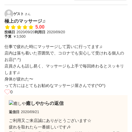
ゲスト
さん
極上のマッサージ♫
5.00
投稿日
2020/09/20
利用日
2020/09/20
予算
￥3,500
仕事で疲れた時にマッサージして貰いに行ってます♫
店内は落ち着いた雰囲気で、コロナでも安心して受けれる個人の
お店(^.^)
店員さんも話し易く、マッサージも上手で毎回終わるとスッキリ
します♫
身体が疲れた〜
って方にはとてもお勧めなマッサージ屋さんです(^O^)
0
癒しやからの返信
返信日
2020/09/21
ご利用又ご来店誠にありがとうございます☆
疲れを取れたら一番嬉しいです🎶