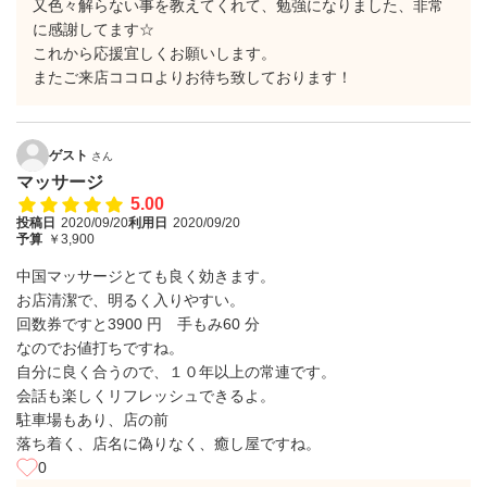
又色々解らない事を教えてくれて、勉強になりました、非常
に感謝してます☆
これから応援宜しくお願いします。
またご来店ココロよりお待ち致しております！
ゲスト
さん
マッサージ
5.00
投稿日
2020/09/20
利用日
2020/09/20
予算
￥3,900
中国マッサージとても良く効きます。
お店清潔で、明るく入りやすい。
回数券ですと3900 円 手もみ60 分
なのでお値打ちですね。
自分に良く合うので、１０年以上の常連です。
会話も楽しくリフレッシュできるよ。
駐車場もあり、店の前
落ち着く、店名に偽りなく、癒し屋ですね。
0