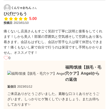
くんりゃおちん
さん
ひげだつもう
5.00
投稿日
2023/01/10
痛くないし店員さんもすごく笑顔で丁寧に説明と接客をしてくれ
ます！しかも美人！部屋の雰囲気と空気感そして空調もあり落ち
着きます。会話もはずむし、会話が苦手な人は寝て休憩もできま
す！痛くもないし家で自分で行うのは保湿ですし手間もかかりま
せん。オススメです！
0
福岡/筑後【脱毛・毛
穴ケア】Angelから
の返信
返信日
2023/01/12
ご来店ありがとうございました。素敵な口コミありがとうご
ざいます。しっかりヒゲ無くしていきましょう。またお待ち
しております✨