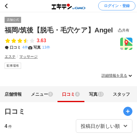
ログイン・登録
店舗公式
福岡/筑後【脱毛・毛穴ケア】Angel
共有
3.63
口コミ
4件
写真
13件
エステ
マッサージ
駐車場有
詳細情報を見る
店舗情報
メニュー
口コミ
写真
スタッフ
8
4
13
口コミ
4
件