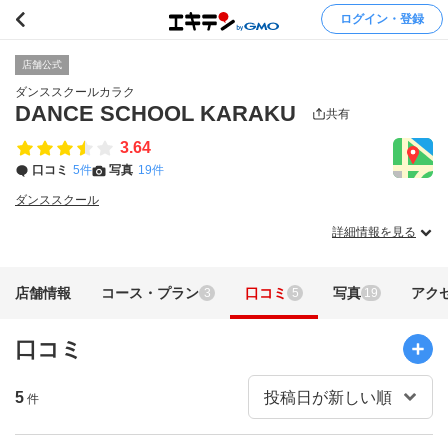
ログイン・登録
店舗公式
ダンススクールカラク
DANCE SCHOOL KARAKU
共有
3.64
口コミ
5件
写真
19件
ダンススクール
詳細情報を見る
店舗情報
コース・プラン
口コミ
写真
アク
3
5
19
口コミ
5
件