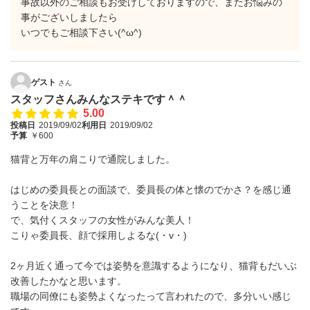
事故以外のご相談もお受けしておりますので、またお悩みの
事がございしましたら
いつでもご相談下さい(^ω^)
ゲスト
さん
スタッフさんみんなステキです＾＾
5.00
投稿日
2019/09/02
利用日
2019/09/02
予算
￥600
猫背と万年の肩こりで通院しました。
はじめの委員長との面談で、委員長の体と懐のでかさ？を感じ通
うことを決意！
で、気付くスタッフの女性がみんな美人！
こりゃ委員長、顔で採用しよるな(・v・)
2ヶ月近く通って今では姿勢を意識するようになり、猫背もだいぶ
改善したかなと思います。
職場の同僚にも姿勢よくなったって言われたので、多分いい感じ