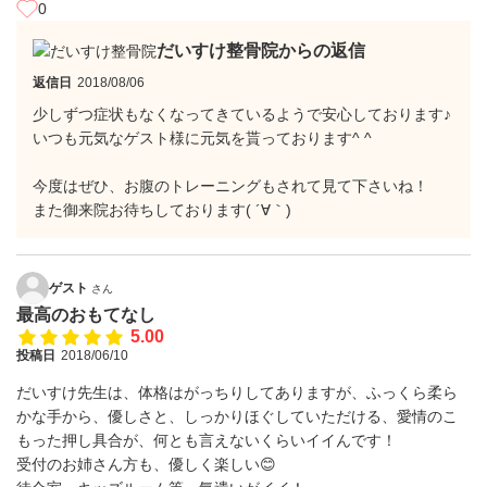
0
だいすけ整骨院からの返信
返信日
2018/08/06
少しずつ症状もなくなってきているようで安心しております♪
いつも元気なゲスト様に元気を貰っております^ ^
今度はぜひ、お腹のトレーニングもされて見て下さいね！
また御来院お待ちしております( ´∀｀)
ゲスト
さん
最高のおもてなし
5.00
投稿日
2018/06/10
だいすけ先生は、体格はがっちりしてありますが、ふっくら柔ら
かな手から、優しさと、しっかりほぐしていただける、愛情のこ
もった押し具合が、何とも言えないくらいイイんです！
受付のお姉さん方も、優しく楽しい😊