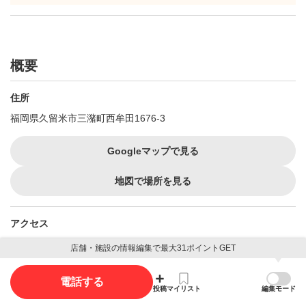
概要
住所
福岡県久留米市三潴町西牟田1676-3
Googleマップで見る
地図で場所を見る
アクセス
西鉄犬塚駅から車で3分、JR西牟田駅から車で3分です。
店舗・施設の情報編集で最大31ポイントGET
最寄駅
西牟田駅
から1.9km （徒歩24分）
電話する
投稿
マイリスト
編集モード
犬塚駅
から1.9km （徒歩24分）