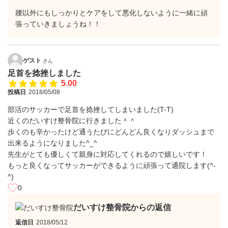
腰以外にもしっかりとケアをして悪化しないように一緒に頑
張っていきましょうね！！
ゲスト
さん
足首を捻挫しました
5.00
投稿日
2018/05/08
部活のサッカーで足首を捻挫してしまいました(T-T)
近くのだいすけ整骨院に行きました＾＾
歩くのも辛かったけど通うたびにどんどん良くなりダッシュまで
出来るようになりました^_^
先生がとても優しくて親身に対応してくれるので嬉しいです！
もっと良くなってサッカーができるように頑張って通院します(^-
^)
0
だいすけ整骨院からの返信
返信日
2018/05/12