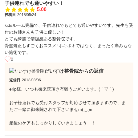
子供連れでも通いやすい！
5.00
投稿日
2018/05/24
kidsルーム完備で、子供連れでもとても通いやすいです。先生も受
付のお姉さんも子供に優しい！
とても綺麗で清潔感ある整骨院です。
骨盤矯正もすごくおススメ‼︎ボキボキではなく、まったく痛みもな
い施術です。
0
だいすけ整骨院からの返信
返信日
2018/08/06
erip様、いつも御来院頂き有難うございます。( ´ ▽ ` )
お子様連れでも受付スタッフが対応させて頂きますので、ま
たご一緒に御来院されて下さいませm(._.)m
産後のケアもしっかりしていきましょう！！