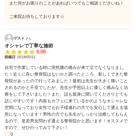
また何かお困りのことがあればいつでもご相談くださいね！
ご来院お待ちしております☆
ゲスト
さん
オシャレで丁寧な施術
5.00
投稿日
2018/05/11
自宅で作業している時に突然腰の痛みが来て立てなくなりまし
た！近くに良い整骨院はないかと調べたところ、新しくできた整
骨院があったので行ってみました！最初は先生が大きく痛いこと
されるのかと不安でしたが、先生が予想以上に優しく痛みなく治
療をして下さいました！また、話も親身に聞いてくださりとても
話しやすいです！内装もカフェに来ているかのようなオシャレな
空間になっており女性でもお子様連れの方でも安心して通える場
所になっています！男性の方でも先生がしっかり治療してもらえ
るので、老若男女問わず通える整骨院かと思います！オススメで
すので、ぜひ行ってみて下さい！
0