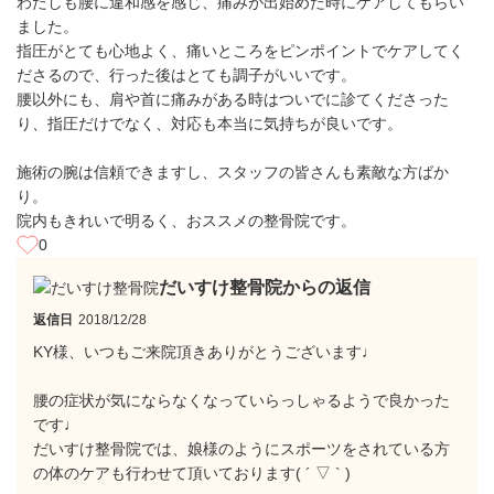
わたしも腰に違和感を感じ、痛みが出始めた時にケアしてもらい
ました。
指圧がとても心地よく、痛いところをピンポイントでケアしてく
ださるので、行った後はとても調子がいいです。
腰以外にも、肩や首に痛みがある時はついでに診てくださった
り、指圧だけでなく、対応も本当に気持ちが良いです。
施術の腕は信頼できますし、スタッフの皆さんも素敵な方ばか
り。
院内もきれいで明るく、おススメの整骨院です。
0
だいすけ整骨院からの返信
返信日
2018/12/28
KY様、いつもご来院頂きありがとうございます♩
腰の症状が気にならなくなっていらっしゃるようで良かった
です♩
だいすけ整骨院では、娘様のようにスポーツをされている方
の体のケアも行わせて頂いております( ´ ▽ ` )