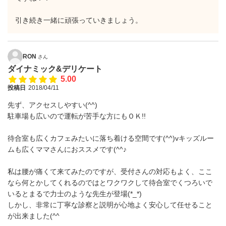
引き続き一緒に頑張っていきましょう。
RON
さん
ダイナミック&デリケート
5.00
投稿日
2018/04/11
先ず、アクセスしやすい(^^)
駐車場も広いので運転が苦手な方にもＯＫ!!
待合室も広くカフェみたいに落ち着ける空間です(^^)vキッズルー
ムも広くママさんにおススメです(^^♪
私は腰が痛くて来てみたのですが、受付さんの対応もよく、ここ
なら何とかしてくれるのではとワクワクして待合室でくつろいで
いるとまるで力士のような先生が登場(*_*)
しかし、非常に丁寧な診察と説明が心地よく安心して任せること
が出来ました(^^ゞ