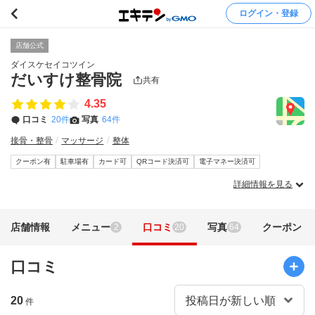
ログイン・登録
店舗公式
ダイスケセイコツイン
だいすけ整骨院
共有
4.35
口コミ
20件
写真
64件
接骨・整骨
マッサージ
整体
クーポン有
駐車場有
カード可
QRコード決済可
電子マネー決済可
詳細情報を見る
店舗情報
メニュー
口コミ
写真
クーポン
2
20
64
口コミ
20
件