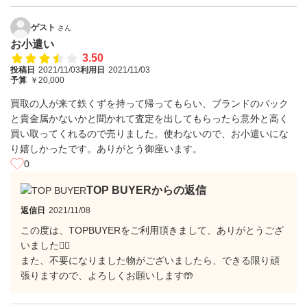
ゲスト
さん
お小遣い
3.50
投稿日
2021/11/03
利用日
2021/11/03
予算
￥20,000
買取の人が来て鉄くずを持って帰ってもらい、ブランドのバック
と貴金属かないかと聞かれて査定を出してもらったら意外と高く
買い取ってくれるので売りました。使わないので、お小遣いにな
り嬉しかったです。ありがとう御座います。
0
TOP BUYERからの返信
返信日
2021/11/08
この度は、TOPBUYERをご利用頂きまして、ありがとうござ
いました🙇‍♂️
また、不要になりました物がございましたら、できる限り頑
張りますので、よろしくお願いします🤲