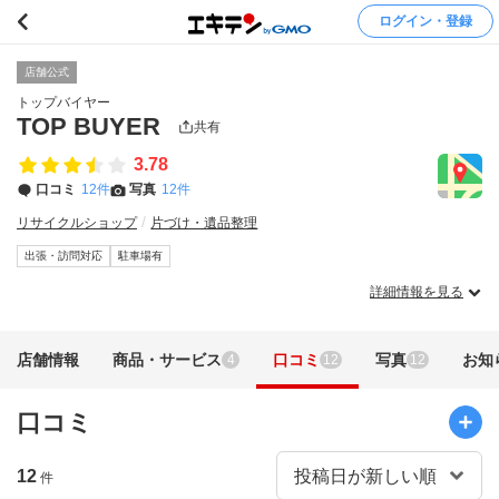
ログイン・登録
店舗公式
トップバイヤー
TOP BUYER
共有
3.78
口コミ
12件
写真
12件
リサイクルショップ
片づけ・遺品整理
出張・訪問対応
駐車場有
詳細情報を見る
店舗情報
商品・サービス
口コミ
写真
お知
4
12
12
口コミ
12
件