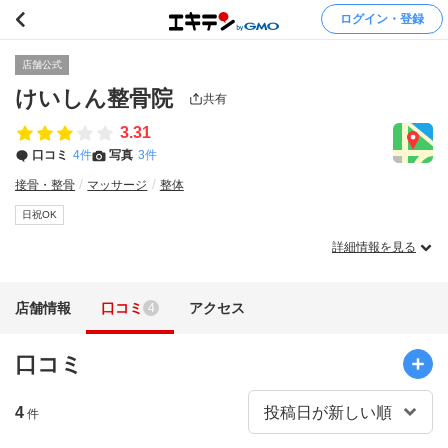
ログイン・登録
店舗公式
けいしん整骨院
共有
3.31
口コミ
4件
写真
3件
接骨・整骨
マッサージ
整体
日祝OK
詳細情報を見る
店舗情報
口コミ
アクセス
4
口コミ
4
件