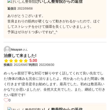
けいしん整骨院からの返信
返信日
2022/09/08
ありがとうございます。
首肩まわりの筋肉が硬くなって動きがわるかったので、ほぐ
してストレッチをかけて循環を良くしていきましょう。
予算はゼロが１つ多いですね^_^
hisayan
さん
治療して来ました!
5.00
投稿日
2022/09/07
利用日
2022/08/30
めっちゃ親切丁寧な対応で解りやすく話してくれて良い先生でし
た!身体の痛みも完全に治りましたよ。何かあったらまた間違い無
く行きます!是非是非お勧めします。最高でした。初めは敷居高い
かな?とか思いましたが、全然大丈夫でした。また、継続して行き
たい場所です!
0
けいしん整骨院からの返信