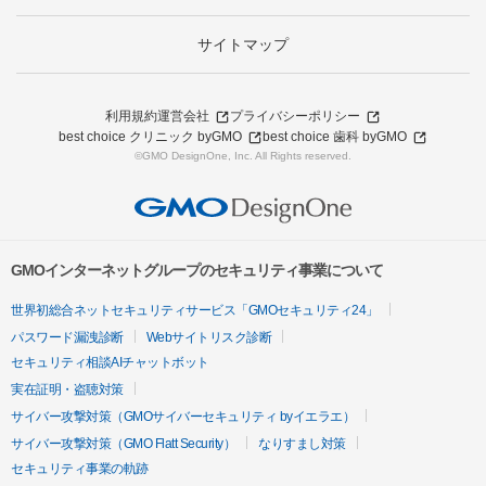
サイトマップ
利用規約
運営会社
プライバシーポリシー
best choice クリニック byGMO
best choice 歯科 byGMO
©GMO DesignOne, Inc. All Rights reserved.
GMOインターネットグループのセキュリティ事業について
世界初総合ネットセキュリティサービス「GMOセキュリティ24」
パスワード漏洩診断
Webサイトリスク診断
セキュリティ相談AIチャットボット
実在証明・盗聴対策
サイバー攻撃対策（GMOサイバーセキュリティ byイエラエ）
サイバー攻撃対策（GMO Flatt Security）
なりすまし対策
セキュリティ事業の軌跡