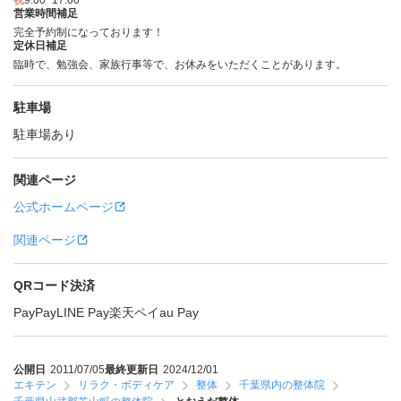
祝
9:00~17:00
営業時間補足
完全予約制になっております！
定休日補足
臨時で、勉強会、家族行事等で、お休みをいただくことがあります。
駐車場
駐車場あり
関連ページ
公式ホームページ
関連ページ
QRコード決済
PayPay
LINE Pay
楽天ペイ
au Pay
公開日
2011/07/05
最終更新日
2024/12/01
エキテン
リラク・ボディケア
整体
千葉県内の整体院