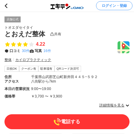
ログイン・登録
店舗公式
トオエダセイタイ
とおえだ整体
共有
4.22
口コミ
30件
写真
16件
整体
カイロプラクティック
日祝OK
クーポン有
駐車場有
QRコード決済可
住所
千葉県山武郡芝山町新井田４４５−５９２
アクセス
八街駅から7km
本日の営業状況
9:00〜19:00
価格帯
￥3,700 〜 ￥3,900
詳細情報を見る
電話する