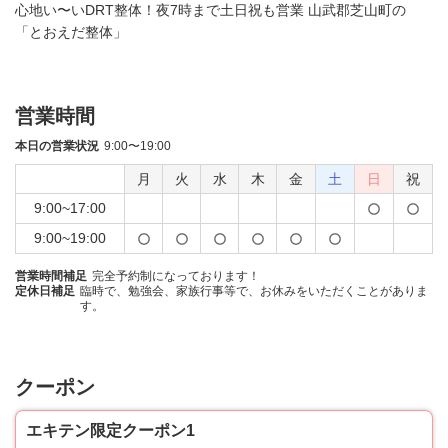
心地い〜いDRT整体！夜7時まで土日祝も営業 山武郡芝山町の
「とおえだ整体」
営業時間
本日の営業状況
9:00〜19:00
月
火
水
木
金
土
日
祝
9:00~17:00
9:00~19:00
営業時間補足
完全予約制になっております！
定休日補足
臨時で、勉強会、家族行事等で、お休みをいただくことがありま
す。
クーポン
エキテン限定クーポン1