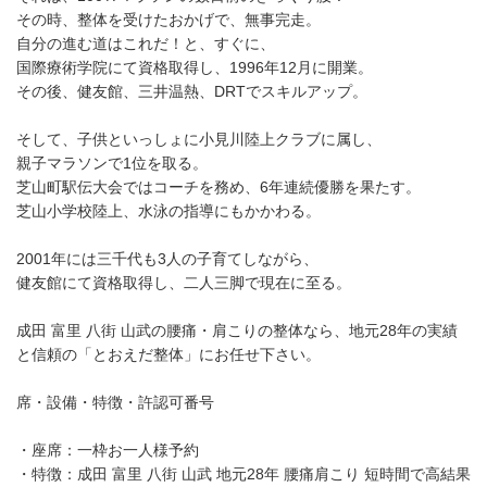
その時、整体を受けたおかげで、無事完走。
自分の進む道はこれだ！と、すぐに、
国際療術学院にて資格取得し、1996年12月に開業。
その後、健友館、三井温熱、DRTでスキルアップ。
そして、子供といっしょに小見川陸上クラブに属し、
親子マラソンで1位を取る。
芝山町駅伝大会ではコーチを務め、6年連続優勝を果たす。
芝山小学校陸上、水泳の指導にもかかわる。
2001年には三千代も3人の子育てしながら、
健友館にて資格取得し、二人三脚で現在に至る。
成田 富里 八街 山武の腰痛・肩こりの整体なら、地元28年の実績
と信頼の「とおえだ整体」にお任せ下さい。
席・設備・特徴・許認可番号
・座席：一枠お一人様予約
・特徴：成田 富里 八街 山武 地元28年 腰痛肩こり 短時間で高結果