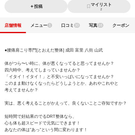
マイリスト
投稿
2
店舗情報
メニュー
口コミ
写真
クーポン
1
30
16
●腰痛肩こり専門[とおえだ整体] 成田 富里 八街 山武
体がつら〜い時に、体が悪くなってると思ってませんか？
四六時中、考えてしまっていませんか？
「イタイ！イタイ！」と不安いっぱいになってませんか？
このまま動けなくなったらどうしようとか、あれやこれやと
考えてませんか？
実は、悪く考えることがかえって、良くないことご存知ですか？
短時間で好結果のでるDRT整体なら、
心も体も超スピードで元気にできます！
あなたの体は”あっ”という間に変わります！