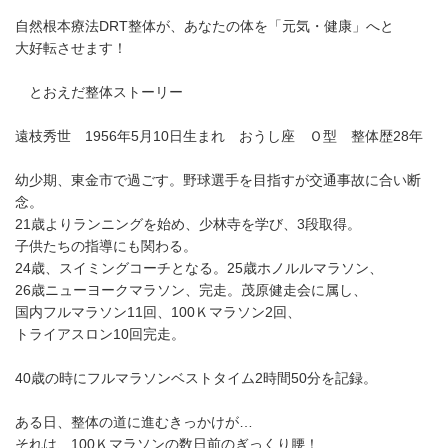
自然根本療法DRT整体が、あなたの体を「元気・健康」へと
大好転させます！
とおえだ整体ストーリー
遠枝秀世 1956年5月10日生まれ おうし座 Ｏ型 整体歴28年
幼少期、東金市で過ごす。野球選手を目指すが交通事故に合い断
念。
21歳よりランニングを始め、少林寺を学び、3段取得。
子供たちの指導にも関わる。
24歳、スイミングコーチとなる。25歳ホノルルマラソン、
26歳ニューヨークマラソン、完走。茂原健走会に属し、
国内フルマラソン11回、100Ｋマラソン2回、
トライアスロン10回完走。
40歳の時にフルマラソンベストタイム2時間50分を記録。
ある日、整体の道に進むきっかけが…
それは、100Ｋマラソンの数日前のぎっくり腰！