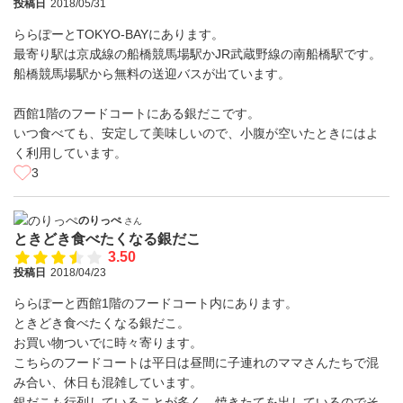
投稿日
2018/05/31
ららぽーとTOKYO-BAYにあります。
最寄り駅は京成線の船橋競馬場駅かJR武蔵野線の南船橋駅です。
船橋競馬場駅から無料の送迎バスが出ています。
西館1階のフードコートにある銀だこです。
いつ食べても、安定して美味しいので、小腹が空いたときにはよ
く利用しています。
3
のりっぺ
さん
ときどき食べたくなる銀だこ
3.50
投稿日
2018/04/23
ららぽーと西館1階のフードコート内にあります。
ときどき食べたくなる銀だこ。
お買い物ついでに時々寄ります。
こちらのフードコートは平日は昼間に子連れのママさんたちで混
み合い、休日も混雑しています。
銀だこも行列していることが多く、焼きたてを出しているのでそ