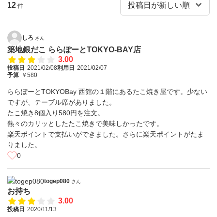
12
件
しろ
さん
築地銀だこ ららぽーとTOKYO-BAY店
3.00
投稿日
2021/02/08
利用日
2021/02/07
予算
￥580
ららぽーとTOKYOBay 西館の１階にあるたこ焼き屋です。少ない
ですが、テーブル席がありました。
たこ焼き8個入り580円を注文。
熱々のカリッとしたたこ焼きで美味しかったです。
楽天ポイントで支払いができました。さらに楽天ポイントがたま
りました。
0
togep080
さん
お持ち
3.00
投稿日
2020/11/13