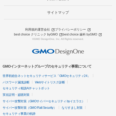
サイトマップ
利用規約
運営会社
プライバシーポリシー
best choice クリニック byGMO
best choice 歯科 byGMO
©GMO DesignOne, Inc. All Rights reserved.
GMOインターネットグループのセキュリティ事業について
世界初総合ネットセキュリティサービス「GMOセキュリティ24」
パスワード漏洩診断
Webサイトリスク診断
セキュリティ相談AIチャットボット
実在証明・盗聴対策
サイバー攻撃対策（GMOサイバーセキュリティ byイエラエ）
サイバー攻撃対策（GMO Flatt Security）
なりすまし対策
セキュリティ事業の軌跡