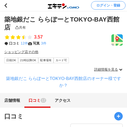
ログイン・登録
築地銀だこ ららぽーとTOKYO-BAY西館
店
共有
3.57
口コミ
12件
写真
3件
ショッピング店その他
日祝OK
21時以降OK
駐車場有
カード可
詳細情報を見る
築地銀だこ ららぽーとTOKYO-BAY西館店のオーナー様です
か？
店舗情報
口コミ
アクセス
12
口コミ