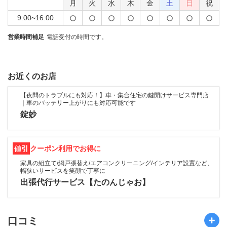
月
火
水
木
金
土
日
祝
9:00~16:00
営業時間補足
電話受付の時間です。
お近くのお店
【夜間のトラブルにも対応！】車・集合住宅の鍵開けサービス専門店
｜車のバッテリー上がりにも対応可能です
錠妙
値引
クーポン利用でお得に
家具の組立て/網戸張替え/エアコンクリーニング/インテリア設置など、
幅狭いサービスを笑顔で丁寧に
出張代行サービス【たのんじゃお】
口コミ