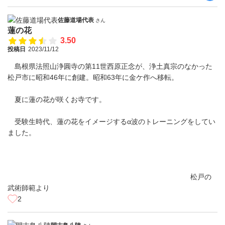
佐藤道場代表
さん
蓮の花
3.50
投稿日
2023/11/12
島根県法照山浄圓寺の第11世西原正念が、浄土真宗のなかった
松戸市に昭和46年に創建。昭和63年に金ケ作へ移転。
夏に蓮の花が咲くお寺です。
受験生時代、蓮の花をイメージするα波のトレーニングをしてい
ました。
松戸の
武術師範より
2