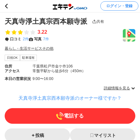
ログイン・登録
天真寺淨土真宗西本願寺派
共有
3.22
口コミ
2件
写真
7件
暮らし・生活サービスその他
日祝OK
駐車場有
住所
千葉県松戸市金ケ作106
アクセス
常盤平駅から徒歩6分（450m）
本日の営業状況
9:00〜16:00
詳細情報を見る
天真寺淨土真宗西本願寺派のオーナー様ですか？
電話する
投稿
マイリスト