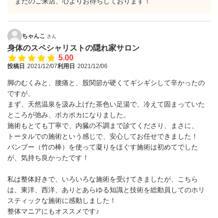
またのご来店、心よりお待ちしております！
ちゃんこ
さん
身体のスペシャリストの隠れ家サロン
5.00
投稿日
2021/12/07
利用日
2021/12/06
脚のむくみと、腰痛と、股関節が硬くてギシギシして辛かったの
ですが、
まず、天然温泉を汲み上げた茶色い足湯で、冷えて固まっていた
ところが弛み、ポカポカになりました。
施術もとても丁寧で、内臓の不調まで診てくださり、まさに、
トータルでの施術という感じで、安心してお任せできました！
バンブー（竹の棒）を使って凝りをほぐす施術は初めてでした
が、気持ち良かったです！
私は整体好きで、いろいろな施術を受けてきましたが、こちら
は、東洋、西洋、ありとあらゆる知識と技術を総動員してのホリ
スティックな施術に感動しました！
整体マニアにもオススメです♪