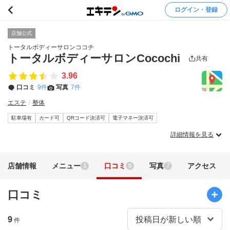
ログイン・登録
店舗公式
トータルボディーサロンココチ
トータルボディーサロンCocochi
共有
3.96
口コミ
9件
写真
7件
エステ
整体
駐車場有
カード可
QRコード決済可
電子マネー決済可
詳細情報を見る
店舗情報
メニュー
口コミ
写真
アクセス
1
9
7
口コミ
9
件