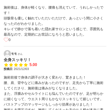
施術後は、身体が軽くなり、腰痛も消えていて、うれしかったで
す！
頭骸骨も優しく触れていただいただけで、あっという間に小さく
なったのがわかりました。
キレイで静かで落ち着いた隠れ家サロンという感じで、雰囲気も
最高なので、定期的にお世話になろうと思いました。
0
モモ
さん
全身スッキリ！
5.00
投稿日
2021/12/03
施術前後で身体の調子が大きく変わり、驚きました！
腰、肩、背中などに痛みがあったのですが、足先から丁寧に施術
してくださり、施術後は痛みがなくなりました。
また、浮腫みやセルライトにも悩んでいたのですが、足が明らか
に細くなって、ウエスト周りもかなりスッキリして嬉しいです。
バストアップのマッサージもしっかり効果がありました！
施術も大満足ですが、施術してくださった方のお人柄が本当に素