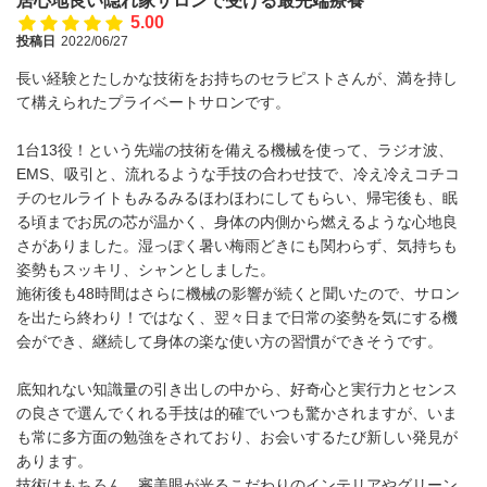
居心地良い隠れ家サロンで受ける最先端療養
5.00
投稿日
2022/06/27
長い経験とたしかな技術をお持ちのセラピストさんが、満を持し
て構えられたプライベートサロンです。
1台13役！という先端の技術を備える機械を使って、ラジオ波、
EMS、吸引と、流れるような手技の合わせ技で、冷え冷えコチコ
チのセルライトもみるみるほわほわにしてもらい、帰宅後も、眠
る頃までお尻の芯が温かく、身体の内側から燃えるような心地良
さがありました。湿っぽく暑い梅雨どきにも関わらず、気持ちも
姿勢もスッキリ、シャンとしました。
施術後も48時間はさらに機械の影響が続くと聞いたので、サロン
を出たら終わり！ではなく、翌々日まで日常の姿勢を気にする機
会ができ、継続して身体の楽な使い方の習慣ができそうです。
底知れない知識量の引き出しの中から、好奇心と実行力とセンス
の良さで選んでくれる手技は的確でいつも驚かされますが、いま
も常に多方面の勉強をされており、お会いするたび新しい発見が
あります。
技術はもちろん、審美眼が光るこだわりのインテリアやグリーン