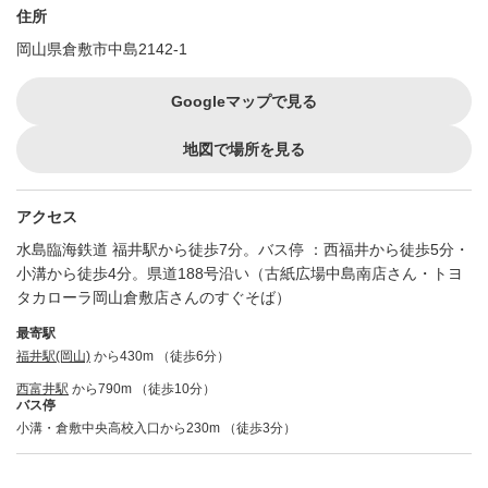
住所
岡山県倉敷市中島2142-1
Googleマップで見る
地図で場所を見る
アクセス
水島臨海鉄道 福井駅から徒歩7分。バス停 ：西福井から徒歩5分・
小溝から徒歩4分。県道188号沿い（古紙広場中島南店さん・トヨ
タカローラ岡山倉敷店さんのすぐそば）
最寄駅
福井駅(岡山)
から430m （徒歩6分）
西富井駅
から790m （徒歩10分）
バス停
小溝・倉敷中央高校入口から230m （徒歩3分）