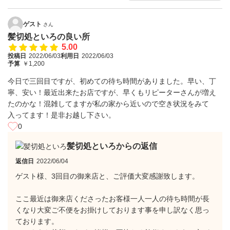
ゲスト
さん
髪切処といろの良い所
5.00
投稿日
2022/06/03
利用日
2022/06/03
予算
￥1,200
今日で三回目ですが、初めての待ち時間がありました。早い、丁
寧、安い！最近出来たお店ですが、早くもリピーターさんが増え
たのかな！混雑してますが私の家から近いので空き状況をみて
入ってます！是非お越し下さい。
0
髪切処といろからの返信
返信日
2022/06/04
ゲスト様、3回目の御来店と、ご評価大変感謝致します。
ここ最近は御来店くださったお客様一人一人の待ち時間が長
くなり大変ご不便をお掛けしております事を申し訳なく思っ
ております。