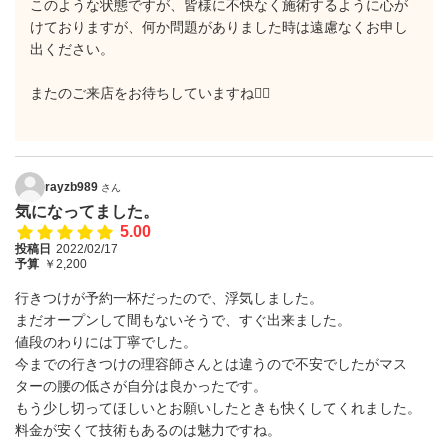
このような状態ですが、皆様に不快なく施術するように心が
けておりますが、何か問題がありました時は遠慮なくお申し
出ください。
またのご来店をお待ちしていますね🙇‍♂️
rayzb989
さん
気になってました。
5.00
投稿日
2022/02/17
予算
￥2,200
行きつけが予約一杯だったので、浮気しました。
まだオープンして間もないそうで、すぐ出来ました。
値段のわりには丁寧でした。
今までの行きつけの理容師さんとは違うので不安でしたがマス
ターの腰の低さが自分は良かったです。
もう少し切ってほしいとお願いしたときも快くしてくれました。
料金が安くて技術もあるのは魅力ですね。