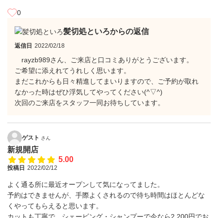
0
髪切処といろからの返信
返信日
2022/02/18
rayzb989さん、ご来店と口コミありがとうございます。
ご希望に添えれてうれしく思います。
まだこれからも日々精進してまいりますので、ご予約が取れ
なかった時はぜひ浮気してやってください(^▽^)
次回のご来店をスタッフ一同お待ちしています。
ゲスト
さん
新規開店
5.00
投稿日
2022/02/12
よく通る所に最近オープンして気になってました。
予約はできませんが、手際よくされるので待ち時間はほとんどな
くやってもらえると思います。
カットも丁寧で、シェービング・シャンプーで今なら2,200円でお