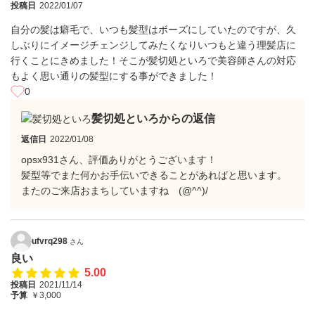
投稿日
2022/01/07
自分の髪は癖毛で、いつも髪型はボーズにしていたのですが、久
しぶりにイメージチェンジしてみたくなりいつもと違う理髪店に
行くことにきめました！そこが髪切処といろで美容師さんの対応
もよく思い通りの髪型にする事ができました！
0
髪切処といろからの返信
返信日
2022/01/08
opsx931さん、評価ありがとうございます！
髪型等でまた何かお手伝いできることがあればと思います。
またのご来店おまちしていますね (@^^)/
ufvrq298
さん
良い
5.00
投稿日
2021/11/14
予算
￥3,000