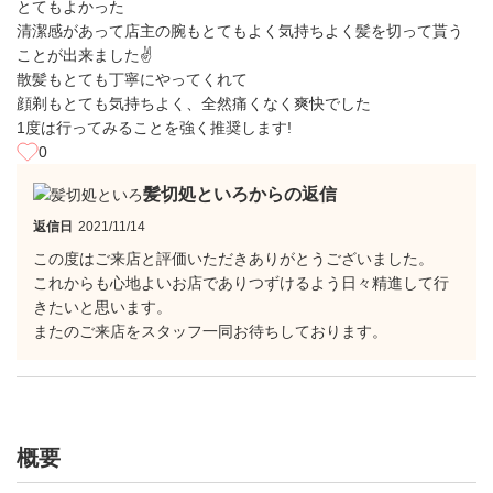
とてもよかった
清潔感があって店主の腕もとてもよく気持ちよく髪を切って貰う
ことが出来ました✌️
散髪もとても丁寧にやってくれて
顔剃もとても気持ちよく、全然痛くなく爽快でした
1度は行ってみることを強く推奨します!
0
髪切処といろからの返信
返信日
2021/11/14
この度はご来店と評価いただきありがとうございました。
これからも心地よいお店でありつずけるよう日々精進して行
きたいと思います。
またのご来店をスタッフ一同お待ちしております。
概要