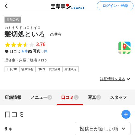
ログイン・登録
店舗公式
カミキリドコロトイロ
髪切処といろ
共有
3.76
口コミ
6件
写真
8件
理容室・床屋
脱毛サロン
日祝OK
駐車場有
QRコード決済可
男性限定
詳細情報を見る
店舗情報
メニュー
口コミ
写真
スタッフ
6
6
8
口コミ
6
件