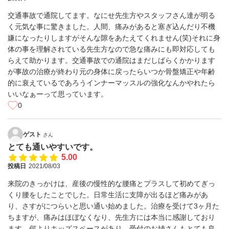
交通事故で通院してます。なにせ先生方やスタッフさん達が明る
く元気な事に驚きました。人間、痛みがあると塞ぎ込んだり不機
嫌になったりしますがそんな隙をあたえてくれません(笑)それに身
体の事を理解されている先生方なので急な痛みにも即対応しても
らえて助かります。交通事故での通院はまだしばらくかかります
が事故の治療が終わり元の身体に戻ったらいつか骨盤矯正や年齢
的に衰えているであろうインナーマッスルの強化なんかやれたら
いいなぁーって思っています。
0
ゲスト
さん
とても通いやすいです。
5.00
投稿日
2021/08/03
来院のきっかけは、産後の慢性的な腰痛とプラスして初めてぎっ
くり腰をしたことでした。日常生活に支障が出るほど痛みがあ
り、さすがにつらいと思い通い始めました。治療を受けて3ヶ月た
ちますが、痛みはほぼなくなり、先生方には本当に感謝しており
ます。何よりキッズスペースがあり、受付のお姉さんもとても良