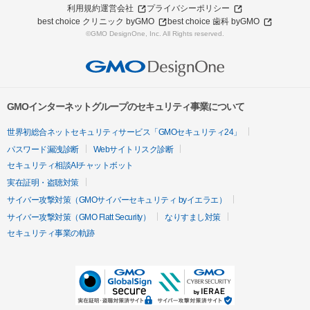
利用規約
運営会社
プライバシーポリシー
best choice クリニック byGMO
best choice 歯科 byGMO
©GMO DesignOne, Inc. All Rights reserved.
GMOインターネットグループのセキュリティ事業について
世界初総合ネットセキュリティサービス「GMOセキュリティ24」
パスワード漏洩診断
Webサイトリスク診断
セキュリティ相談AIチャットボット
実在証明・盗聴対策
サイバー攻撃対策（GMOサイバーセキュリティ byイエラエ）
サイバー攻撃対策（GMO Flatt Security）
なりすまし対策
セキュリティ事業の軌跡