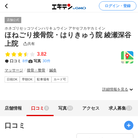
ログイン・登録
店舗公式
ホネゴリセッコツインハリキュウイン アヤセフカヤカミイン
ほねごり接骨院・はりきゅう院 綾瀬深谷
上院
共有
3.82
口コミ
8件
写真
30件
マッサージ
接骨・整骨
鍼灸
日祝OK
早朝OK
駐車場有
カード可
詳細情報を見る
店舗情報
口コミ
写真
アクセス
求人募集
8
30
13
口コミ