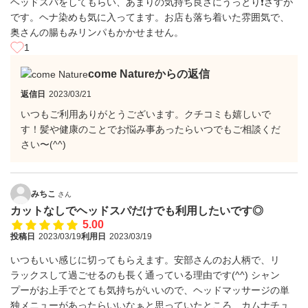
ヘッドスパをしてもらい、あまりの気持ち良さにうっとり❗さすが
です。ヘナ染めも気に入ってます。お店も落ち着いた雰囲気で、
奥さんの腸もみリンパもかかせません。
1
come Natureからの返信
返信日
2023/03/21
いつもご利用ありがとうございます。クチコミも嬉しいで
す！髪や健康のことでお悩み事あったらいつでもご相談くだ
さい〜(⁠^⁠^⁠)
みちこ
さん
カットなしでヘッドスパだけでも利用したいです◎
5.00
投稿日
2023/03/19
利用日
2023/03/19
いつもいい感じに切ってもらえます。安部さんのお人柄で、リ
ラックスして過ごせるのも長く通っている理由です(^^) シャン
プーがお上手でとても気持ちがいいので、ヘッドマッサージの単
独メニューがあったらいいなぁと思っていたところ、カムナチュ