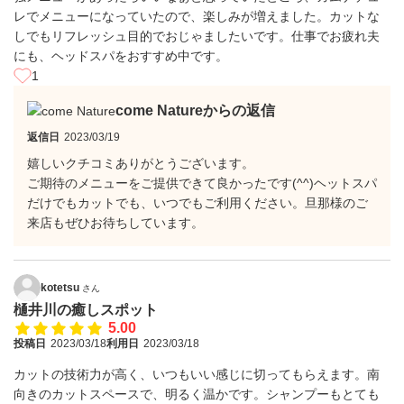
レでメニューになっていたので、楽しみが増えました。カットな
しでもリフレッシュ目的でおじゃましたいです。仕事でお疲れ夫
にも、ヘッドスパをおすすめ中です。
1
come Natureからの返信
返信日
2023/03/19
嬉しいクチコミありがとうございます。
ご期待のメニューをご提供できて良かったです(⁠^⁠^⁠)ヘットスパ
だけでもカットでも、いつでもご利用ください。旦那様のご
来店もぜひお待ちしています。
kotetsu
さん
樋井川の癒しスポット
5.00
投稿日
2023/03/18
利用日
2023/03/18
カットの技術力が高く、いつもいい感じに切ってもらえます。南
向きのカットスペースで、明るく温かです。シャンプーもとても