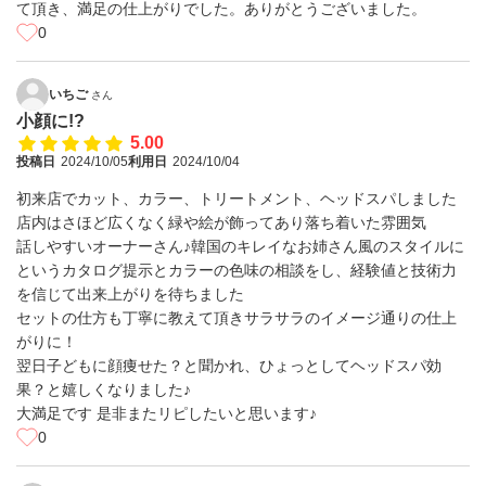
て頂き、満足の仕上がりでした。ありがとうございました。
0
いちご
さん
小顔に!?
5.00
投稿日
2024/10/05
利用日
2024/10/04
初来店でカット、カラー、トリートメント、ヘッドスパしました
店内はさほど広くなく緑や絵が飾ってあり落ち着いた雰囲気
話しやすいオーナーさん♪韓国のキレイなお姉さん風のスタイルに
というカタログ提示とカラーの色味の相談をし、経験値と技術力
を信じて出来上がりを待ちました
セットの仕方も丁寧に教えて頂きサラサラのイメージ通りの仕上
がりに！
翌日子どもに顔痩せた？と聞かれ、ひょっとしてヘッドスパ効
果？と嬉しくなりました♪
大満足です 是非またリピしたいと思います♪
0