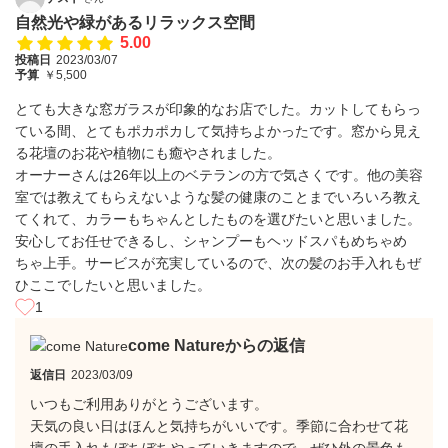
自然光や緑があるリラックス空間
5.00
投稿日
2023/03/07
予算
￥5,500
とても大きな窓ガラスが印象的なお店でした。カットしてもらっ
ている間、とてもポカポカして気持ちよかったです。窓から見え
る花壇のお花や植物にも癒やされました。
オーナーさんは26年以上のベテランの方で気さくです。他の美容
室では教えてもらえないような髪の健康のことまでいろいろ教え
てくれて、カラーもちゃんとしたものを選びたいと思いました。
安心してお任せできるし、シャンプーもヘッドスパもめちゃめ
ちゃ上手。サービスが充実しているので、次の髪のお手入れもぜ
ひここでしたいと思いました。
1
come Natureからの返信
返信日
2023/03/09
いつもご利用ありがとうございます。
天気の良い日はほんと気持ちがいいです。季節に合わせて花