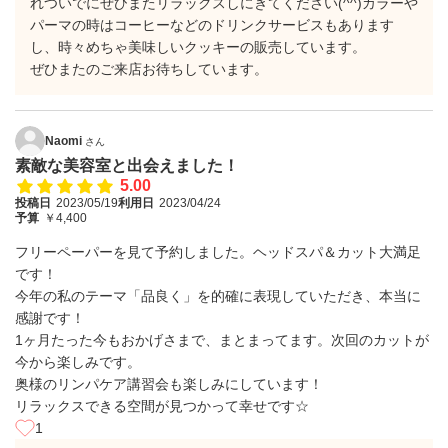
れついでにぜひまたリラックスしにきてください(⁠^⁠^⁠)カラーや
パーマの時はコーヒーなどのドリンクサービスもあります
し、時々めちゃ美味しいクッキーの販売しています。
ぜひまたのご来店お待ちしています。
Naomi
さん
素敵な美容室と出会えました！
5.00
投稿日
2023/05/19
利用日
2023/04/24
予算
￥4,400
フリーペーパーを見て予約しました。ヘッドスパ＆カット大満足
です！
今年の私のテーマ「品良く」を的確に表現していただき、本当に
感謝です！
1ヶ月たった今もおかげさまで、まとまってます。次回のカットが
今から楽しみです。
奥様のリンパケア講習会も楽しみにしています！
リラックスできる空間が見つかって幸せです☆
1