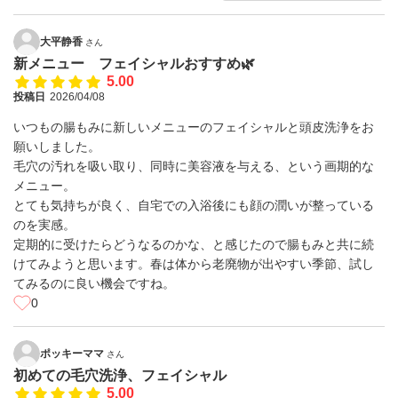
大平静香
さん
新メニュー フェイシャルおすすめ🌿
5.00
投稿日
2026/04/08
いつもの腸もみに新しいメニューのフェイシャルと頭皮洗浄をお
願いしました。
毛穴の汚れを吸い取り、同時に美容液を与える、という画期的な
メニュー。
とても気持ちが良く、自宅での入浴後にも顔の潤いが整っている
のを実感。
定期的に受けたらどうなるのかな、と感じたので腸もみと共に続
けてみようと思います。春は体から老廃物が出やすい季節、試し
てみるのに良い機会ですね。
0
ポッキーママ
さん
初めての毛穴洗浄、フェイシャル
5.00