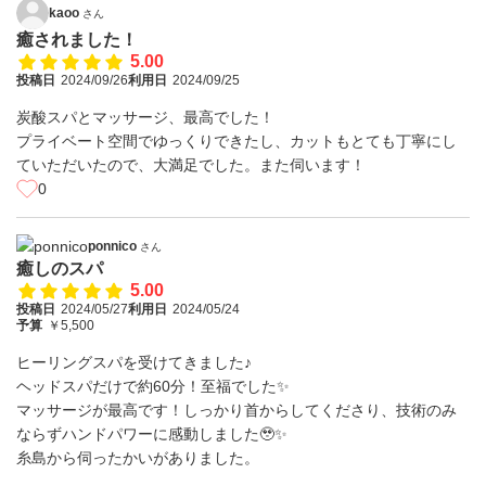
kaoo
さん
癒されました！
5.00
投稿日
2024/09/26
利用日
2024/09/25
炭酸スパとマッサージ、最高でした！
プライベート空間でゆっくりできたし、カットもとても丁寧にし
ていただいたので、大満足でした。また伺います！
0
ponnico
さん
癒しのスパ
5.00
投稿日
2024/05/27
利用日
2024/05/24
予算
￥5,500
ヒーリングスパを受けてきました♪
ヘッドスパだけで約60分！至福でした✨
マッサージが最高です！しっかり首からしてくださり、技術のみ
ならずハンドパワーに感動しました🥹✨
糸島から伺ったかいがありました。