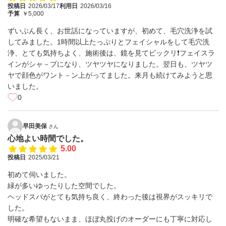
投稿日
2026/03/17
利用日
2026/03/16
予算
￥5,000
ずいぶん長く、お世話になっていますが、初めて、毛穴洗浄を試
してみました。1時間以上たっぷりとフェイシャルをして毛穴洗
浄、とても気持ちよく、施術後は、鏡を見てビックリ❗フェイスラ
インがシャ－プになり、ツヤツヤになりました。翌日も、ツヤツ
ヤで顔色がワント－ン上がってました。来月も続けてみようと思
いました。
0
早田美保
さん
心地よい時間でした。
5.00
投稿日
2025/03/21
初めて伺いました。
緑が多いゆったりした空間でした。
ヘッドスパがとても気持ち良く、終わった後は視界がスッキリで
した。
明確な希望もないまま、ほぼ丸投げのオーダーにも丁寧に対応し