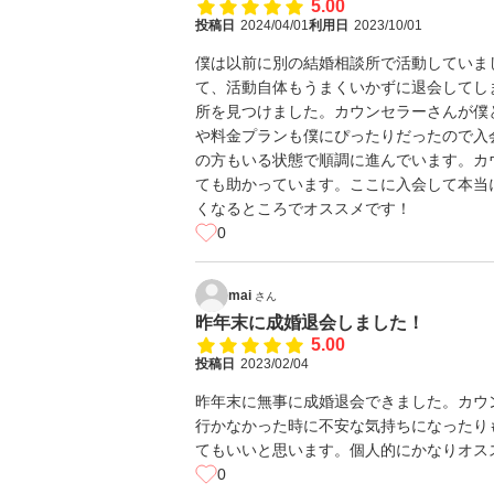
5.00
投稿日
2024/04/01
利用日
2023/10/01
僕は以前に別の結婚相談所で活動していま
て、活動自体もうまくいかずに退会してし
所を見つけました。カウンセラーさんが僕
や料金プランも僕にぴったりだったので入
の方もいる状態で順調に進んでいます。カ
ても助かっています。ここに入会して本当
くなるところでオススメです！
0
mai
さん
昨年末に成婚退会しました！
5.00
投稿日
2023/02/04
昨年末に無事に成婚退会できました。カウ
行かなかった時に不安な気持ちになったり
てもいいと思います。個人的にかなりオス
0