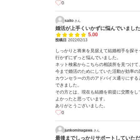
0
saito
さん
婚活が上手くいかずに悩んでいまし
5.00
投稿日
2022/02/13
しっかりと将来を見据えて結婚相手を探そ
行かずにずっと悩んでいました。
ネット検索からこちらの相談所を見つけて
今まで婚活のためにしていた活動が効率の
カウンセラーの方のアドバイス通りにする
できました。
その方とは、現在も結婚を前提に交際をし
よかったと思っています。
ありがとうございました。
0
junkominagawa
さん
最後までしっかりサポートしていた