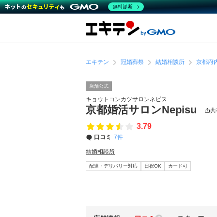
無料診断
エキテン
冠婚葬祭
結婚相談所
京都府
店舗公式
キョウトコンカツサロンネピス
京都婚活サロンNepisu
共
3.79
口コミ
7件
結婚相談所
配達・デリバリー対応
日祝OK
カード可