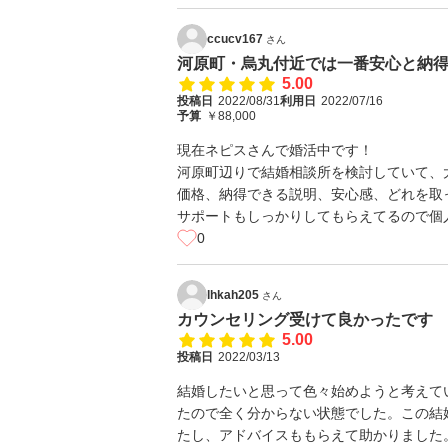
ccucv167
さん
河原町・烏丸付近では一番安心と納
5.00
投稿日
2022/08/31
利用日
2022/07/16
予算
￥88,000
現在ネピスさんで婚活中です！
河原町辺りで結婚相談所を検討していて、
価格、納得できる説明、安心感、どれを取
サポートもしっかりしてもらえてるので個
0
lhkah205
さん
カウンセリング受けて良かったです
5.00
投稿日
2022/03/13
結婚したいと思って色々始めようと考えて
たので全く分からない状態でした。この結
たし、アドバイスももらえて助かりました