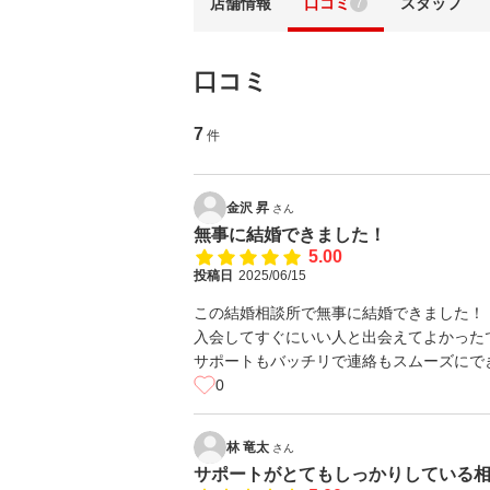
店舗情報
口コミ
スタッフ
7
口コミ
7
件
金沢 昇
さん
無事に結婚できました！
5.00
投稿日
2025/06/15
この結婚相談所で無事に結婚できました！
入会してすぐにいい人と出会えてよかった
サポートもバッチリで連絡もスムーズにで
0
林 竜太
さん
サポートがとてもしっかりしている