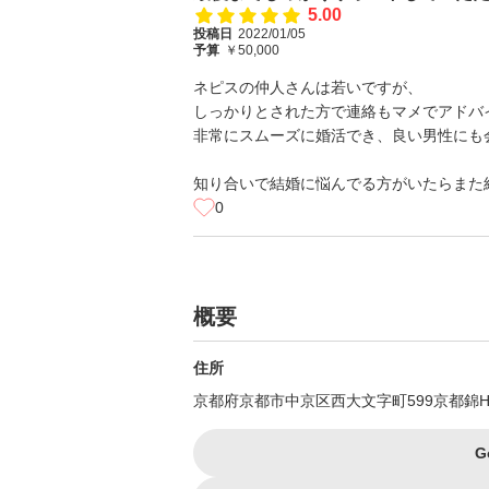
5.00
投稿日
2022/01/05
予算
￥50,000
ネピスの仲人さんは若いですが、
しっかりとされた方で連絡もマメでアドバ
非常にスムーズに婚活でき、良い男性にも
知り合いで結婚に悩んでる方がいたらまた
0
概要
住所
京都府京都市中京区西大文字町599京都錦H
G