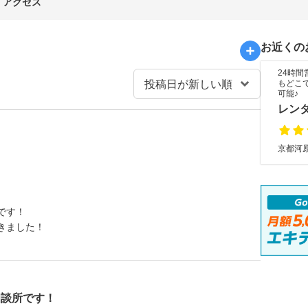
アクセス
お近くの
24時
もどこ
可能♪
レン
京都河原
です！
きました！
相談所です！