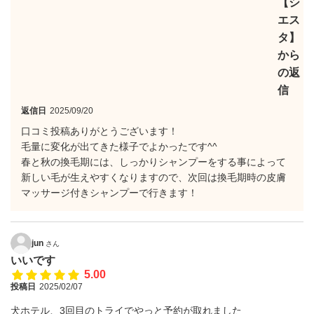
【シ
エス
タ】
から
の返
信
返信日
2025/09/20
口コミ投稿ありがとうございます！
毛量に変化が出てきた様子でよかったです^^
春と秋の換毛期には、しっかりシャンプーをする事によって
新しい毛が生えやすくなりますので、次回は換毛期時の皮膚
マッサージ付きシャンプーで行きます！
jun
さん
いいです
5.00
投稿日
2025/02/07
犬ホテル、3回目のトライでやっと予約が取れました