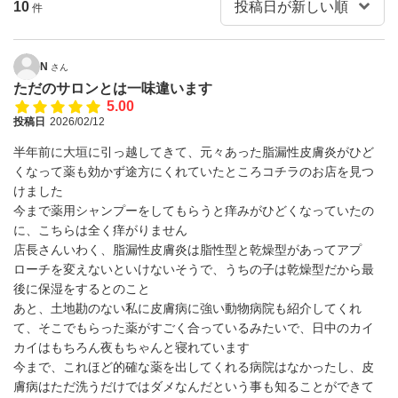
10
件
N
さん
ただのサロンとは一味違います
5.00
投稿日
2026/02/12
半年前に大垣に引っ越してきて、元々あった脂漏性皮膚炎がひど
くなって薬も効かず途方にくれていたところコチラのお店を見つ
けました
今まで薬用シャンプーをしてもらうと痒みがひどくなっていたの
に、こちらは全く痒がりません
店長さんいわく、脂漏性皮膚炎は脂性型と乾燥型があってアプ
ローチを変えないといけないそうで、うちの子は乾燥型だから最
後に保湿をするとのこと
あと、土地勘のない私に皮膚病に強い動物病院も紹介してくれ
て、そこでもらった薬がすごく合っているみたいで、日中のカイ
カイはもちろん夜もちゃんと寝れています
今まで、これほど的確な薬を出してくれる病院はなかったし、皮
膚病はただ洗うだけではダメなんだという事も知ることができて