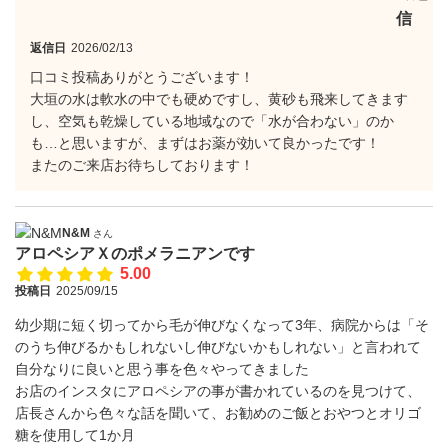
信
返信日
2026/02/13
口コミ投稿ありがとうございます！
大垣の水は軟水の中でも硬めですし、黄砂も飛来してきます
し、空気も乾燥している地域なので「水が合わない」のか
も…と思いますが、まずはお薬が効いて良かったです！
またのご来店お待ちしております！
N&M
さん
アロペシアＸのポメラニアンです
5.00
投稿日
2025/09/15
幼少期に短く切ってから毛が伸びなくなって3年、病院からは「そ
のうち伸びるかもしれないし伸びないかもしれない」と言われて
自分なりに良いと思う事を色々やってきました
お店のインスタにアロペシアの事が書かれているのを見つけて、
店長さんから色々な話を聞いて、お勧めのご飯とおやつとオリゴ
糖を使用して1か月