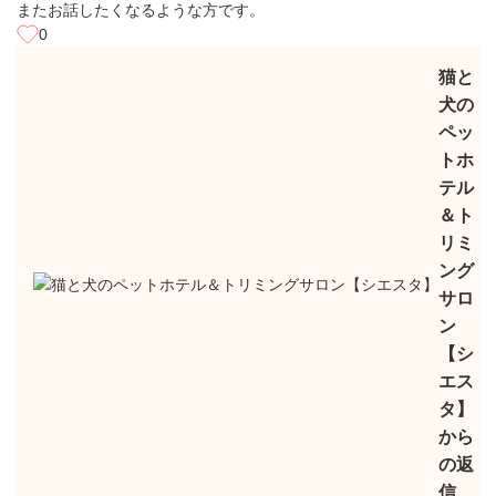
またお話したくなるような方です。
0
猫と
犬の
ペッ
トホ
テル
＆ト
リミ
ング
サロ
ン
【シ
エス
タ】
から
の返
信