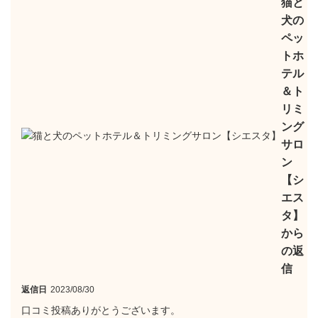
猫と
犬の
ペッ
トホ
テル
＆ト
リミ
ング
サロ
ン
【シ
エス
タ】
から
の返
信
返信日
2023/08/30
口コミ投稿ありがとうございます。