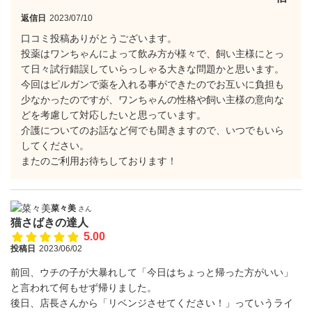
返信日
2023/07/10
口コミ投稿ありがとうございます。
投薬はワンちゃんによって飲み方が様々で、飼い主様にとっ
て日々試行錯誤していらっしゃる大きな問題かと思います。
今回はピルガンで薬を入れる事ができたのでお互いに負担も
少なかったのですが、ワンちゃんの性格や飼い主様の意向な
どを考慮して対応したいと思っています。
介護についてのお話など何でも聞きますので、いつでもいら
してください。
またのご利用お待ちしております！
菜々美
さん
猫さばきの達人
5.00
投稿日
2023/06/02
前回、ウチの子が大暴れして「今日はちょっと帰った方がいい」
と言われて何もせず帰りました。
後日、店長さんから「リベンジさせてください！」っていうライ