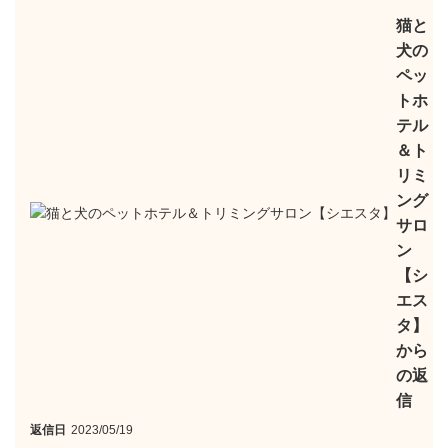
猫と
犬の
ペッ
トホ
テル
＆ト
リミ
ング
サロ
ン
【シ
エス
タ】
から
の返
信
返信日
2023/05/19