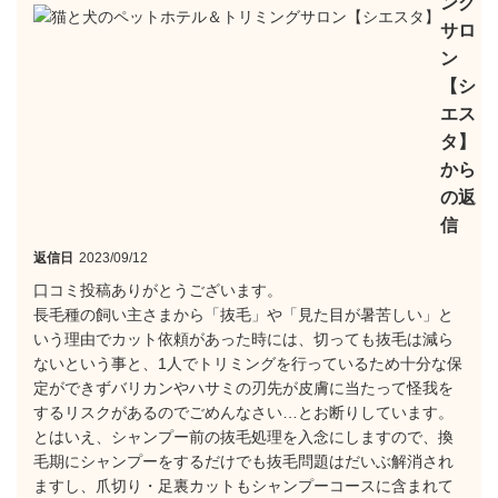
ング
サロ
ン
【シ
エス
タ】
から
の返
信
返信日
2023/09/12
口コミ投稿ありがとうございます。
長毛種の飼い主さまから「抜毛」や「見た目が暑苦しい」と
いう理由でカット依頼があった時には、切っても抜毛は減ら
ないという事と、1人でトリミングを行っているため十分な保
定ができずバリカンやハサミの刃先が皮膚に当たって怪我を
するリスクがあるのでごめんなさい…とお断りしています。
とはいえ、シャンプー前の抜毛処理を入念にしますので、換
毛期にシャンプーをするだけでも抜毛問題はだいぶ解消され
ますし、爪切り・足裏カットもシャンプーコースに含まれて