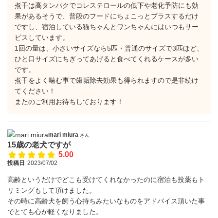
煮干は高タンパクでコレステロールの低下や老化予防にも効
果があるそうで、普段のフードにちょこっとプラスするだけ
ですし、宿泊している猫ちゃんとワンちゃんにはいつもサー
ビスしています。
1回の量は、小さいサイズなら5匹・普通のサイズで3匹ほど、
ひと口サイズにちぎってあげると食べてくれるケースが多い
です。
煮干をよく噛む事で歯垢除去効果も得られますので是非続け
てください！
またのご利用お待ちしております！
mari miura
さん
15歳の老犬ですが
5.00
投稿日
2023/07/02
高齢というだけでどこも受けてくれなかったのに宿泊も投薬もト
リミングもして頂けました。
その時に高齢犬を飼う心持ちみたいなものをアドバイス頂いた事
でとても心が軽くなりました。