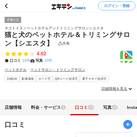
ログイン・登録
店舗公式
ネコトイヌノペットホテルアンドトリミングサロンシエスタ
猫と犬のペットホテル＆トリミングサロ
ン【シエスタ】
共有
4.02
口コミ
10件
写真
10件
ペットホテル
ペットサロン・トリミングサロン
日祝OK
駐車場有
カード可
QRコード決済可
電子マネー決済可
詳細情報を見る
店舗情報
料金・サービス
口コミ
写真
Inst
2
10
10
口コミ