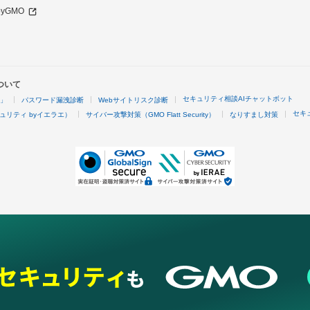
 byGMO
ついて
セキュリティ相談AIチャットボット
4」
パスワード漏洩診断
Webサイトリスク診断
セキ
ュリティ byイエラエ）
サイバー攻撃対策（GMO Flatt Security）
なりすまし対策