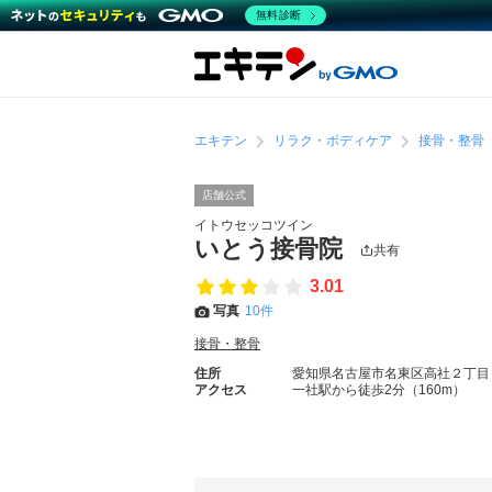
無料診断
エキテン
リラク・ボディケア
接骨・整骨
店舗公式
イトウセッコツイン
いとう接骨院
共有
3.01
写真
10件
接骨・整骨
住所
愛知県名古屋市名東区高社２丁目
アクセス
一社駅から徒歩2分（160m）