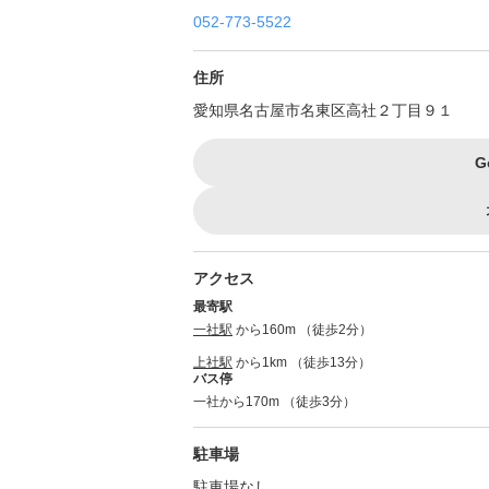
052-773-5522
住所
愛知県名古屋市名東区高社２丁目９１
G
アクセス
最寄駅
一社駅
から160m （徒歩2分）
上社駅
から1km （徒歩13分）
バス停
一社から170m （徒歩3分）
駐車場
駐車場なし