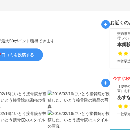
お近くの
交通事
行って
で最大50ポイント獲得できます
本郷
口コミを投稿する
本郷駅(
今すぐお
【姿勢
東にお
あす
一社駅か