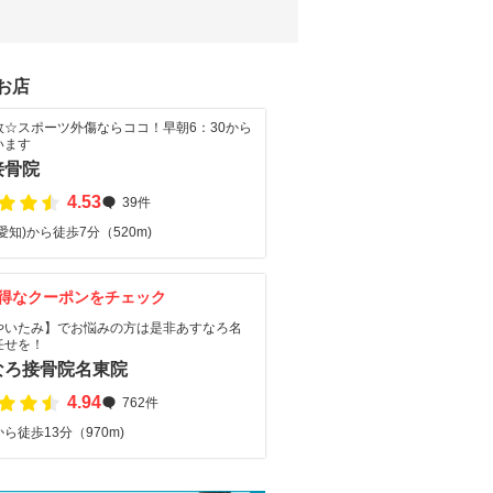
お店
故☆スポーツ外傷ならココ！早朝6：30から
います
接骨院
4.53
39件
愛知)から徒歩7分（520m)
得なクーポンをチェック
やいたみ】でお悩みの方は是非あすなろ名
任せを！
なろ接骨院名東院
4.94
762件
ら徒歩13分（970m)