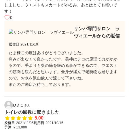
しました。ウエストもスカートがゆるみ、あとはとても軽いで
す！
0
リンパ専門サロン ラ
ヴィエールからの返信
返信日
2021/11/10
たま様この度はありがとうございました。
痛みが出なくて良かったです、美棒はテコの原理で力がかか
るので、手よりも奥の筋を緩める事ができるので、ウエスト
の筋肉も緩んだと思います。全身が緩んで老廃物も巡ります
ので、お水を沢山飲んで流して下さいね。
またのご来店お待ちしております。
ひよこ
さん
トイレの回数に驚きました
5.00
投稿日
2021/11/05
利用日
2021/10/15
予算
￥13,000