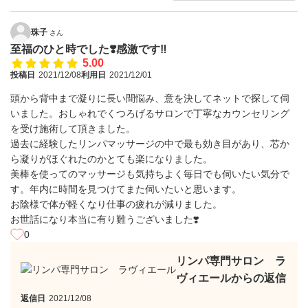
珠子
さん
至福のひと時でした❣️感激です‼️
5.00
投稿日
2021/12/08
利用日
2021/12/01
頭から背中まで凝りに長い間悩み、意を決してネットで探して伺
いました。おしゃれでくつろげるサロンで丁寧なカウンセリング
を受け施術して頂きました。
過去に経験したリンパマッサージの中で最も効き目があり、芯か
ら凝りがほぐれたのかとても楽になりました。
美棒を使ってのマッサージも気持ちよく毎日でも伺いたい気分で
す。年内に時間を見つけてまた伺いたいと思います。
お陰様で体が軽くなり仕事の疲れが減りました。
お世話になり本当に有り難うございました❣️
0
リンパ専門サロン ラ
ヴィエールからの返信
返信日
2021/12/08