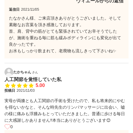
ヴィエールからの返信
返信日
2021/11/05
たなかさん様、ご来店頂きありがとうございました。そして
素敵なお言葉を頂き感激しております。
首、肩、背中の筋がとても緊張されていてお辛そうでした
が、施術を重ねる毎に筋も緩みボディラインにも変化が出て
良かったです。
お水もしっかり飲まれて、老廃物も流しきって下さいね✨
たかちゃん
さん
人工関節を覚悟していた私
5.00
投稿日
2021/11/03
実母が両膝とも人工関節の手術を受けたので、私も将来的にやむ
を得ないかなと。そんな時先生のリンパマッサージに出会い、嘘
の様に痛みも浮腫みもとっていただきました。普通に歩ける毎日
に大感謝しかありません‼️本当にありがとうございます😊
0