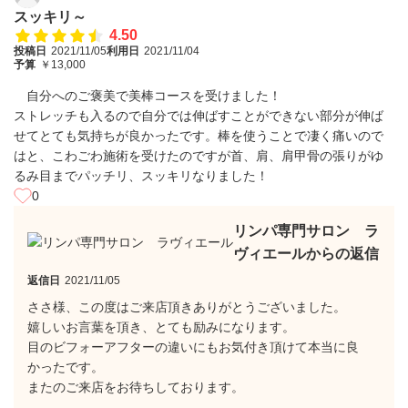
スッキリ～
4.50
投稿日
2021/11/05
利用日
2021/11/04
予算
￥13,000
自分へのご褒美で美棒コースを受けました！
ストレッチも入るので自分では伸ばすことができない部分が伸ば
せてとても気持ちが良かったです。棒を使うことで凄く痛いので
はと、こわごわ施術を受けたのですが首、肩、肩甲骨の張りがゆ
るみ目までパッチリ、スッキリなりました！
0
リンパ専門サロン ラ
ヴィエールからの返信
返信日
2021/11/05
ささ様、この度はご来店頂きありがとうございました。
嬉しいお言葉を頂き、とても励みになります。
目のビフォーアフターの違いにもお気付き頂けて本当に良
かったです。
またのご来店をお待ちしております。