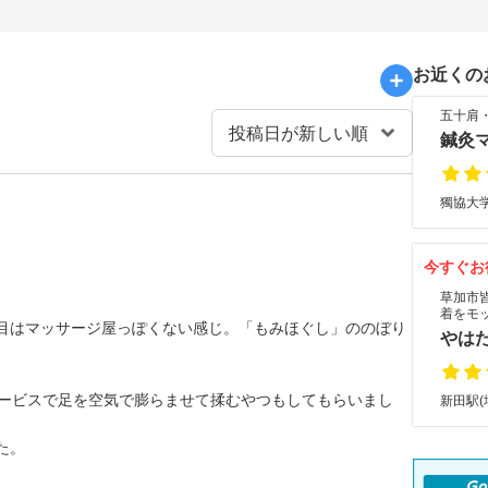
お近くの
五十肩
鍼灸
獨協大学
今すぐお
草加市
着をモ
目はマッサージ屋っぽくない感じ。「もみほぐし」ののぼり
やは
サービスで足を空気で膨らませて揉むやつもしてもらいまし
新田駅(
た。