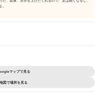
った、血液、水分を上げたくれるので、足は細くなるし、
よ。
oogleマップで見る
地図で場所を見る