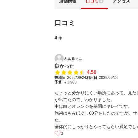
店舗情報
口コミ
アクセス
4
口コミ
4
件
ふぁる
さん
良かった
4.50
投稿日
2022/09/24
利用日
2022/09/24
予算
￥3,900
ちょっと分かりにくい場所にあって、見た
が出てたので、わかりました。
中は白とオレンジを基調にキレイです。
施術はもみほぐし60分をしたのですが、
た。
全体的にしっかりとやってもらい満足でし
0