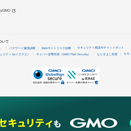
 byGMO
ついて
セキュリティ相談AIチャットボット
4」
パスワード漏洩診断
Webサイトリスク診断
セキ
ュリティ byイエラエ）
サイバー攻撃対策（GMO Flatt Security）
なりすまし対策