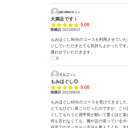
picobeco
さん
大満足です！
5.00
投稿日
2022/09/23
もみほぐし90分のコースを利用させていた
ジしていただきとても気持ちよかったです
通わせていただきます。
0
りんご
さん
もみほぐし◎
5.00
投稿日
2022/09/18
もみほぐし60分のコースを受けてきました
とてもひどい肩こりだったのですが、こり
ぐしてもらうと肩甲骨が動いて驚くほど楽
何も言わなくても、腕や足の張っているポ
自宅でのマッサージ方法も教えてくれ、大