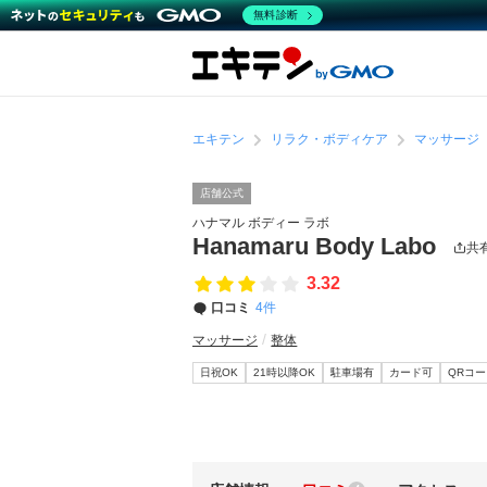
無料診断
エキテン
リラク・ボディケア
マッサージ
店舗公式
ハナマル ボディー ラボ
Hanamaru Body Labo
共
3.32
口コミ
4件
マッサージ
整体
日祝OK
21時以降OK
駐車場有
カード可
QRコ