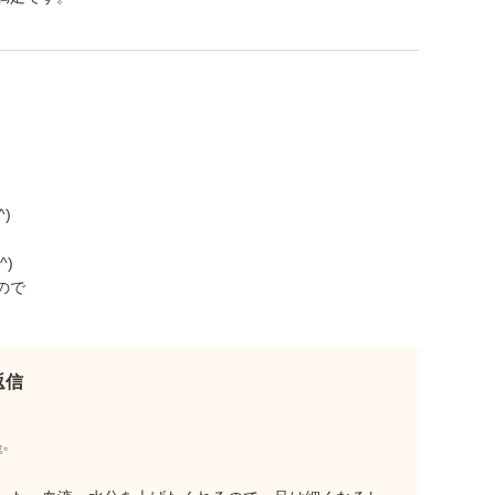
)
)
ので
返信
✨