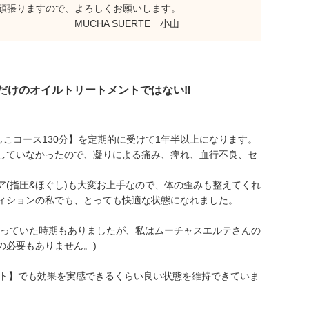
頑張りますので、よろしくお願いします。
UERTE 小山
だけのオイルトリートメントではない‼
しこコース130分】を定期的に受けて1年半以上になります。
していなかったので、凝りによる痛み、痺れ、血行不良、セ
(指圧&ほぐし)も大変お上手なので、体の歪みも整えてくれ
ィションの私でも、とっても快適な状態になれました。
通っていた時期もありましたが、私はムーチャスエルテさんの
の必要もありません。)
メント】でも効果を実感できるくらい良い状態を維持できていま