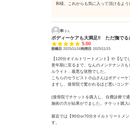
和様、これからも気に入って頂けるよう
MUCHA S
和
さん
ボディーケアも大満足‼ ただ撫でる
5.00
投稿日
2025/11/18
利用日
2025/11/15
【120分オイルトリートメント】や【なで
更年期に至るまで、なんのメンテナンスも
ルライト…最悪な状態でした。
こちらのセラピスト小山さんはボディーケア
ますし、接骨院で驚かれるほど悪いコンデ
(接骨院でチケットを購入し、自費診療で
施術の方が結果がでました。チケット購入
最近では【90分or70分オイルトリート
す。