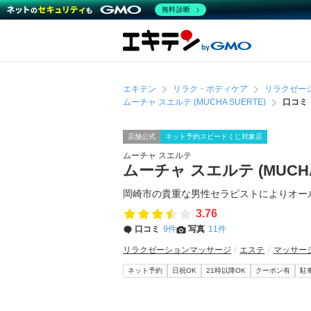
無料診断
エキテン
リラク・ボディケア
リラクゼー
ムーチャ スエルテ (MUCHA SUERTE)
口コミ
店舗公式
ネット予約スピードくじ対象店
ムーチャ スエルテ
ムーチャ スエルテ (MUCHA
岡崎市の貴重な男性セラピストによりオー
3.76
口コミ
9件
写真
11件
リラクゼーションマッサージ
エステ
マッサー
ネット予約
日祝OK
21時以降OK
クーポン有
駐