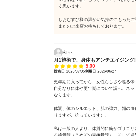
く思います。
しおむすび様の温かい気持のこもった
またのご来店お待ちしております。 M
和
さん
月1施術で、身体もアンチエイジング
5.00
投稿日
2026/07/05
利用日
2026/06/27
更年期に入ってから、女性らしさや巡る体
自分なりに体や更年期について調べ、ネッ
なります。
体調、体のシルエット、肌の弾力、顔の血
りますが、抗っています）。
私は一般の人より、体質的に筋がゴリゴリ
る接骨院（うめぞの東接骨院）、そして岩