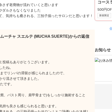
コース 
余さず老廃物が流れていくと思います
500円OF
やダルさもなくなりました
て、気持ちも癒される、三拍子揃ったサロンだと思います！
新規限定
ムーチャ スエルテ (MUCHA SUERTE)からの返信
お知らせ
ミ投稿もありがとうございます。
したね。
部までリンパの滞留が感じられましたので、
かり流させて頂きました。
ったです。
腋窩、バスト周り、肩甲骨まで)をしっかり施術すること
気持ち良さも感じられると思います。
癒される、の三拍子揃ったサロン！とご評価いただき嬉し