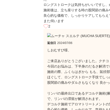
ロングストロークは気持ちがいいですし、
施術後は、立ち座りする時の股関節の痛み
良心的な価格で、しっかりケアしてもらえ
また伺います
2
返信日
2024/07/06
しおむすび様、
ご来店ありがとうございました。クチコ
今回のお悩みは、下半身のだるさ解消で
施術の際、ふくらはぎから もも、鼠径
ほぐして、ロングストローク手技でしっ
股関節の痛みやダルさもなくなり 良か
リンパの最終出口であるデコルテ施術(
で、リンパの滞留が解消されます。
デコルテ施術でアロマトリートメントの
良心的な価格、しっかりケア、気持ちも