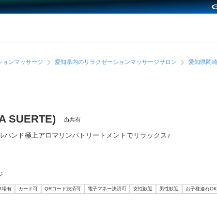
ションマッサージ
愛知県内のリラクゼーションマッサージサロン
愛知県岡
 SUERTE)
共有
ルハンド極上アロマリンパトリートメントでリラックス♪
ジ
車場有
カード可
QRコード決済可
電子マネー決済可
女性歓迎
男性歓迎
お子様連れOK