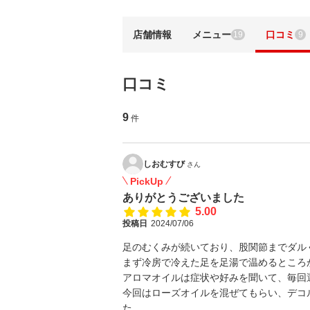
店舗情報
メニュー
口コミ
19
9
口コミ
9
件
しおむすび
さん
PickUp
ありがとうございました
5.00
投稿日
2024/07/06
足のむくみが続いており、股関節までダル
まず冷房で冷えた足を足湯で温めるところ
アロマオイルは症状や好みを聞いて、毎回
今回はローズオイルを混ぜてもらい、デコ
た