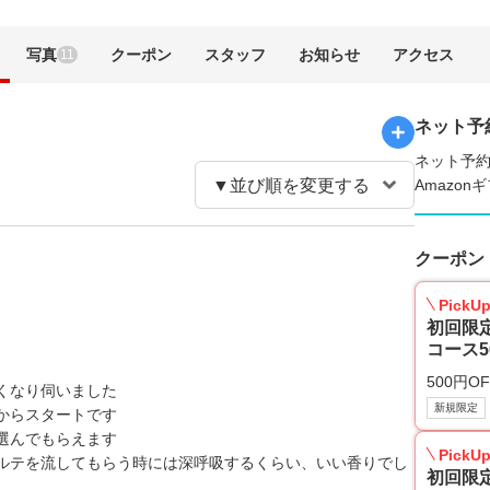
写真
クーポン
スタッフ
お知らせ
アクセス
11
ネット予
ネット予約
Amazo
クーポン
PickU
初回限
コース5
500円OF
くなり伺いました
新規限定
からスタートです
選んでもらえます
PickU
ルテを流してもらう時には深呼吸するくらい、いい香りでし
初回限定