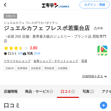
ログイン・登録
店舗公式
ジュエルカフェ フレスポワカバダイテン
ジュエルカフェ フレスポ若葉台店
共有
〈全国 250 店舗〉業界最大級のジュエリー・ブランド品 買取専門
店
3.80
口コミ
8件
写真
65件
リサイクルショップ
金券ショップ・チケットショップ
質屋
日祝OK
駐車場有
女性歓迎
男性歓迎
出張買取
詳細情報を見る
店舗情報
商品・サービス
口コミ
写真
アク
6
8
65
口コミ