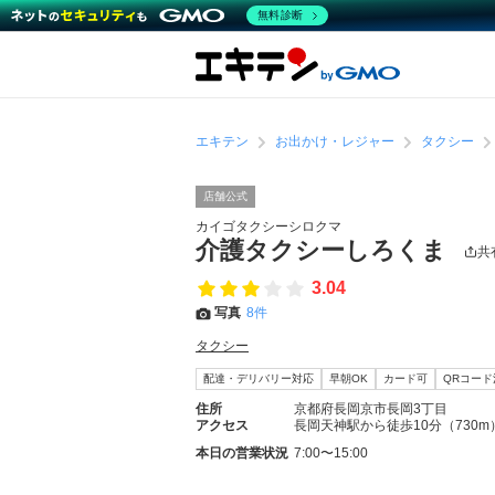
無料診断
エキテン
お出かけ・レジャー
タクシー
店舗公式
カイゴタクシーシロクマ
介護タクシーしろくま
共
3.04
写真
8件
タクシー
配達・デリバリー対応
早朝OK
カード可
QRコード
住所
京都府長岡京市長岡3丁目
アクセス
長岡天神駅から徒歩10分（730m
本日の営業状況
7:00〜15:00