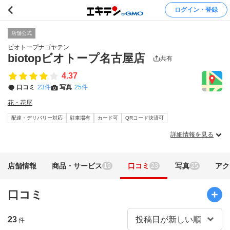
ログイン・登録
店舗公式
ビオトープナゴヤテン
biotopビオトープ名古屋店
共有
4.37
口コミ
23件
写真
25件
花・花屋
配達・デリバリー対応
駐車場有
カード可
QRコード決済可
詳細情報を見る
店舗情報
商品・サービス
口コミ
写真
アク
19
23
25
口コミ
23
件