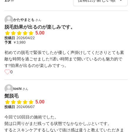
件
かたやまとも
さん
脱毛効果が出るのが楽しみです。
5.00
投稿日
2026/04/22
予算
￥3,980
初めての脱毛で緊張でしたが優しく声掛けしてくださりとても素
敵な時間を過ごせました!!遅い時間まで開いているのも魅力的で
す!!効果が出るのが楽しみですっ。
0
toshi
さん
髭脱毛
5.00
投稿日
2024/06/07
今回で10回目の施術でした。
髭は口周りがまだ残ってる状態でなかなかしぶといです。
するとスキンケアするしないで抜け感は違うと教えていただきま