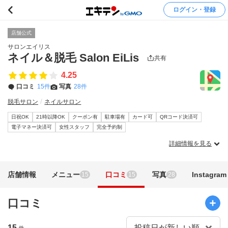
ログイン・登録
店舗公式
サロンエイリス
ネイル＆脱毛 Salon EiLis
共有
4.25
口コミ
15件
写真
28件
脱毛サロン
ネイルサロン
日祝OK
21時以降OK
クーポン有
駐車場有
カード可
QRコード決済可
電子マネー決済可
女性スタッフ
完全予約制
詳細情報を見る
店舗情報
メニュー
口コミ
写真
Instagram
15
15
28
口コミ
15