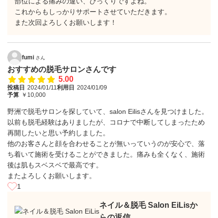
部位による痛みの違い、びっくりですよね。
これからもしっかりサポートさせていただきます。
また次回よろしくお願いします！
fumi
さん
おすすめの脱毛サロンさんです
5.00
投稿日
2024/01/11
利用日
2024/01/09
予算
￥10,000
野洲で脱毛サロンを探していて、salon Eilisさんを見つけました。
以前も脱毛経験はありましたが、コロナで中断してしまったため
再開したいと思い予約しました。
他のお客さんと顔を合わせることが無いっていうのが安心で、落
ち着いて施術を受けることができました。痛みも全くなく、施術
後は肌もスベスベで最高です。
またよろしくお願いします。
1
ネイル＆脱毛 Salon EiLisか
らの返信