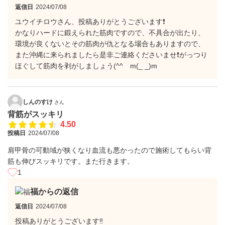
返信日
2024/07/08
ユウイチロウさん、投稿ありがとうございます❗
かなりハードに鍛えられた筋肉ですので、不具合が出たり、
環境が良くないとその筋肉が仇となる場合もありますので、
また沖縄に来られましたら是非ご連絡くださいませ❗がっつり
ほぐして筋肉を剥がしましょう(^^ゞm(_ _)m
しんのすけ
さん
背筋がスッキリ
4.50
投稿日
2024/07/08
肩甲骨の可動域が狭くなり血流も悪かったので施術してもらい背
筋も伸びスッキリです。また行きます。
1
福からの返信
返信日
2024/07/08
投稿ありがとうございます‼️