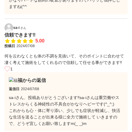
かなりハードな筋肉の硬直がありますのでバリッと強押しし
ますね(^^ゞ
sa-i
さん
信頼できます‼
5.00
投稿日
2024/07/08
何を云わなくとも体の不調を見抜いて、そのポイントに合わせて
凄く考えて施術をしてくれるので信頼して任せる事ができます‼
1
福からの返信
返信日
2024/07/08
sa-iさん、投稿ありがとうございます‼️sa-iさんは重労働やス
トレスからくる神経性の不具合がかなりヘビーです(^_^;)
これからも心・体に寄り添い、少しでも症状が軽減し、快活
な生活を送ることが出来る様に全力で施術して いきますの
で、どうぞ宜しくお願い致しますm(_ _)m