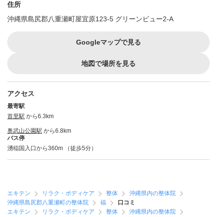
住所
沖縄県島尻郡八重瀬町屋宜原123-5 グリーンビュー2-A
Googleマップで見る
地図で場所を見る
アクセス
最寄駅
首里駅
から6.3km
奥武山公園駅
から6.8km
バス停
湧稲国入口から360m （徒歩5分）
エキテン
リラク・ボディケア
整体
沖縄県内の整体院
沖縄県島尻郡八重瀬町の整体院
福
口コミ
エキテン
リラク・ボディケア
整体
沖縄県内の整体院