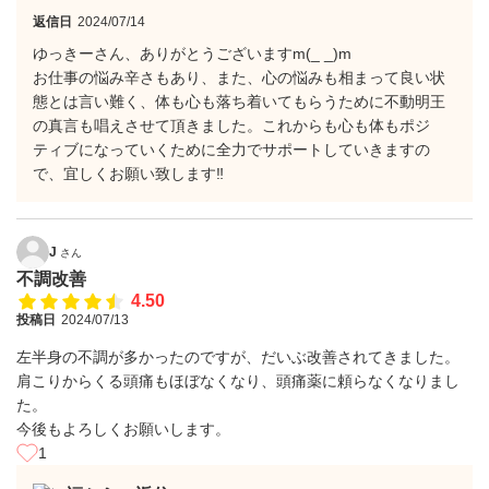
返信日
2024/07/14
ゆっきーさん、ありがとうございますm(_ _)m
お仕事の悩み辛さもあり、また、心の悩みも相まって良い状
態とは言い難く、体も心も落ち着いてもらうために不動明王
の真言も唱えさせて頂きました。これからも心も体もポジ
ティブになっていくために全力でサポートしていきますの
で、宜しくお願い致します‼️
J
さん
不調改善
4.50
投稿日
2024/07/13
左半身の不調が多かったのですが、だいぶ改善されてきました。
肩こりからくる頭痛もほぼなくなり、頭痛薬に頼らなくなりまし
た。
今後もよろしくお願いします。
1