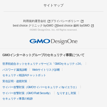
サイトマップ
利用規約
運営会社
プライバシーポリシー
best choice クリニック byGMO
best choice 歯科 byGMO
©GMO DesignOne, Inc. All Rights reserved.
GMOインターネットグループのセキュリティ事業について
世界初総合ネットセキュリティサービス「GMOセキュリティ24」
パスワード漏洩診断
Webサイトリスク診断
セキュリティ相談AIチャットボット
実在証明・盗聴対策
サイバー攻撃対策（GMOサイバーセキュリティ byイエラエ）
サイバー攻撃対策（GMO Flatt Security）
なりすまし対策
セキュリティ事業の軌跡