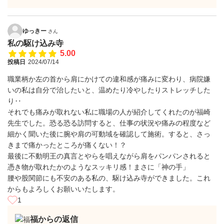
ゆっきー
さん
私の駆け込み寺
5.00
投稿日
2024/07/14
職業柄か左の首から肩にかけての違和感が痛みに変わり、病院嫌
いの私は自分で治したいと、温めたり冷やしたりストレッチした
り‥
それでも痛みが取れない私に職場の人が紹介してくれたのが福崎
先生でした。恐る恐る訪問すると、仕事の状況や痛みの程度など
細かく聞いた後に腕や肩の可動域を確認して施術。すると、さっ
きまで痛かったところが痛くない！？
最後に不動明王の真言とやらを唱えながら肩をパンパンされると
憑き物が取れたかのようなスッキリ感！まさに「神の手」
腰や股関節にも不安のある私の、駆け込み寺ができました。これ
からもよろしくお願いいたします。
1
福からの返信