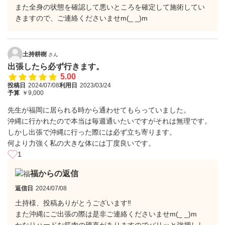
また全身の状態を確認して悪いところを確定して施術してい
きますので、ご連絡くださいませm(_ _)m
土持耕樹
さん
出張したら必ず行きます。
5.00
投稿日
2024/07/08
利用日
2023/03/24
予算
￥9,000
先生が福岡に居られる時から通わせてもらっていました。
沖縄に行かれたので本当は毎週通いたいですがそれは無理です。
しかし出張で沖縄に行った際には必ず立ち寄ります。
何より力強く私の大きな体には丁度良いです。
1
福からの返信
返信日
2024/07/08
土持様、投稿ありがとうございます‼️
また沖縄にご出張の際は是非ご連絡くださいませm(_ _)m