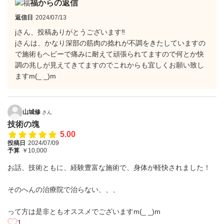
福からの返信
返信日
2024/07/13
jさん、投稿ありがとうございます‼️
jさんは、かなり深部の筋肉の捻れが不調をきたしていますの
で施術もヘビーで痛みに耐えて頑張られてますので何とか快
調の兆しが見えてきてますのでこれからも宜しくお願い致し
ますm(_ _)m
山城修
さん
技術の塊
5.00
投稿日
2024/07/09
予算
￥10,000
お話、技術ともに、経験豊富な施術で、身体が軽快されました！
そのへんの治療院で治らない、、、
って方は是非ともオススメでございますm(_ _)m
1