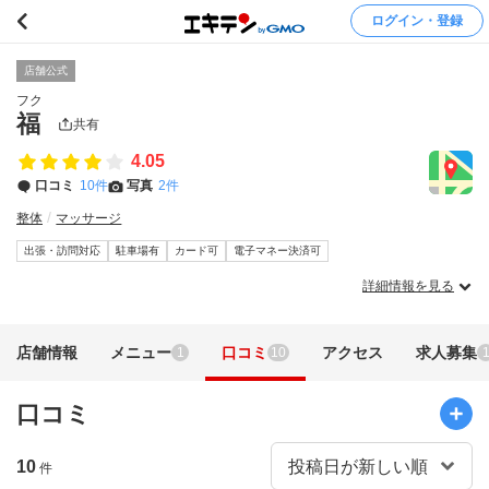
ログイン・登録
店舗公式
フク
福
共有
4.05
口コミ
10件
写真
2件
整体
マッサージ
出張・訪問対応
駐車場有
カード可
電子マネー決済可
詳細情報を見る
店舗情報
メニュー
口コミ
アクセス
求人募集
1
10
口コミ
10
件