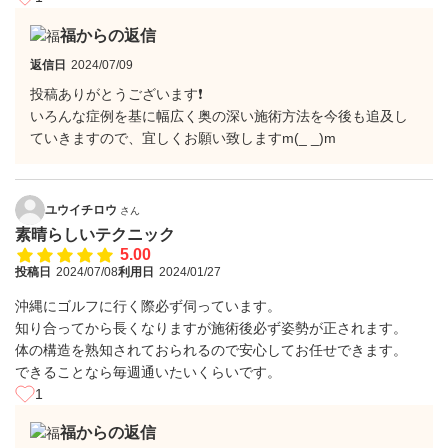
福からの返信
返信日
2024/07/09
投稿ありがとうございます❗
いろんな症例を基に幅広く奥の深い施術方法を今後も追及し
ていきますので、宜しくお願い致しますm(_ _)m
ユウイチロウ
さん
素晴らしいテクニック
5.00
投稿日
2024/07/08
利用日
2024/01/27
沖縄にゴルフに行く際必ず伺っています。
知り合ってから長くなりますが施術後必ず姿勢が正されます。
体の構造を熟知されておられるので安心してお任せできます。
できることなら毎週通いたいくらいです。
1
福からの返信