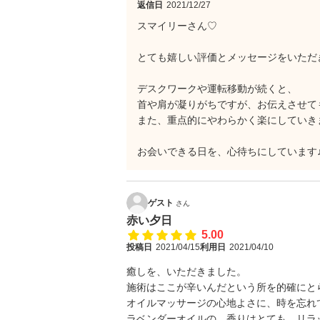
返信日
2021/12/27
スマイリーさん♡
とても嬉しい評価とメッセージをいただきま
デスクワークや運転移動が続くと、
首や肩が凝りがちですが、お伝えさせて
また、重点的にやわらかく楽にしていきまし
お会いできる日を、心待ちにしています♪(*
ゲスト
さん
赤い夕日
5.00
投稿日
2021/04/15
利用日
2021/04/10
癒しを、いただきました。
施術はここが辛いんだという所を的確にと
オイルマッサージの心地よさに、時を忘れ
ラベンダーオイルの、香りはとても、リラ