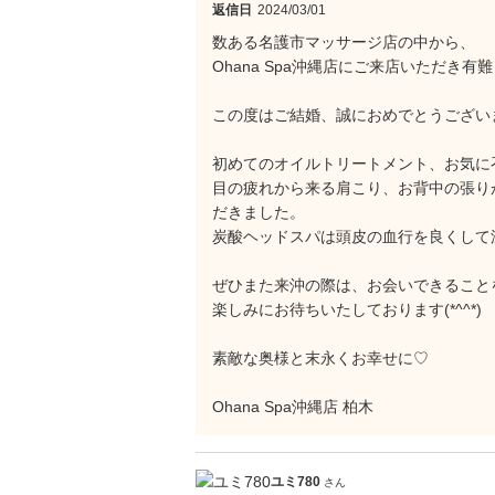
返信日
2024/03/01
数ある名護市マッサージ店の中から、
Ohana Spa沖縄店にご来店いただき有難う
この度はご結婚、誠におめでとうございます！
初めてのオイルトリートメント、お気に
目の疲れから来る肩こり、お背中の張り
だきました。
炭酸ヘッドスパは頭皮の血行を良くして
ぜひまた来沖の際は、お会いできること
楽しみにお待ちいたしております(*^^*)
素敵な奥様と末永くお幸せに♡
Ohana Spa沖縄店 柏木
ユミ780
さん