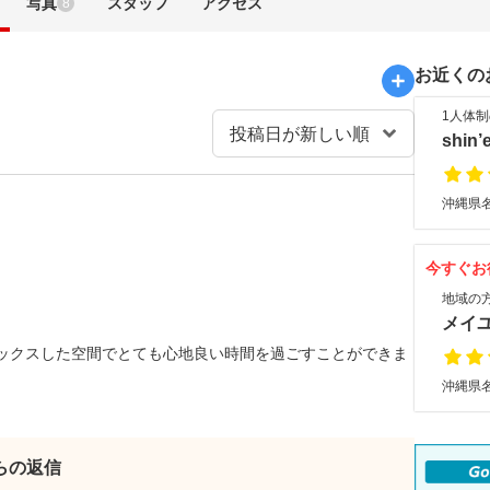
写真
スタッフ
アクセス
8
お近くの
1人体
shin
沖縄県名
今すぐお
地域の
メイ
。
ックスした空間でとても心地良い時間を過ごすことができま
沖縄県名
。
からの返信