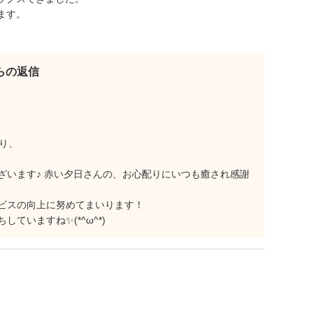
ます。
からの返信
さり、
ざいます♪ 赤い夕日さんの、お心配りにいつも癒され感謝
ビスの向上に努めてまいります！
ていますね✨(*^ω^*)