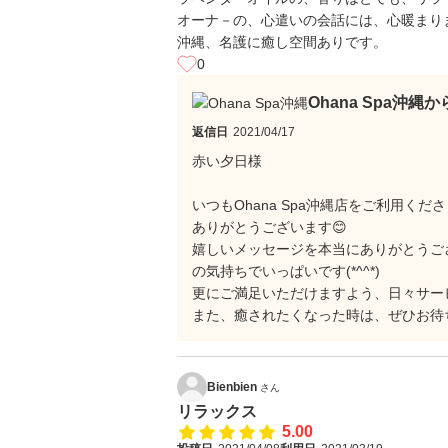
オーナ－の、心遣いの会話には、心暖まり
沖縄、名護に癒し空間ありです。
0
Ohana Spa沖縄
返信日
2021/04/17
赤い夕日様
いつもOhana Spa沖縄店をご利用くだ
ありがとうございます😊
嬉しいメッセージを本当にありがとうご
の気持ちでいっぱいです(*^^*)
更にご満足いただけますよう、日々サー
また、癒されたくなった時は、ぜひお待ちし
Bienbien
さん
リラックス
5.00