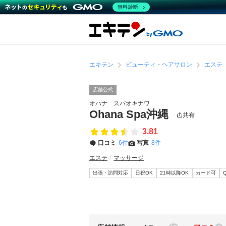
無料診断
エキテン
ビューティ・ヘアサロン
エステ
店舗公式
オハナ スパオキナワ
Ohana Spa沖縄
共有
3.81
口コミ
6件
写真
8件
エステ
マッサージ
出張・訪問対応
日祝OK
21時以降OK
カード可