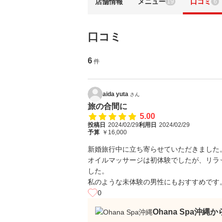
店舗情報
メニュー
口コミ
19
6
口コミ
6
件
aida yuta
さん
旅の合間に
5.00
投稿日
2024/02/29
利用日
2024/02/29
予算
￥16,000
新婚旅行中に立ち寄らせていただきました
オイルマッサージは初体験でしたが、リラ
した。
私のような未体験の男性にもおすすめです
0
Ohana Spa沖縄