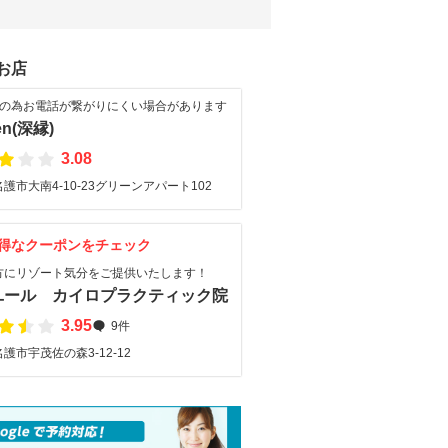
お店
制の為お電話が繋がりにくい場合があります
’en(深縁)
3.08
護市大南4-10-23グリーンアパート102
得なクーポンをチェック
方にリゾート気分をご提供いたします！
ユール カイロプラクティック院
3.95
9件
護市宇茂佐の森3-12-12