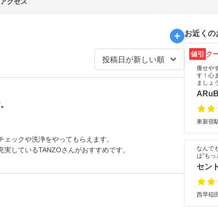
アクセス
お近くの
値引
ク
痩せやす
す！心
ましょ
ARuB
す。
東新宿駅
チェックや洗浄をやってもらえます。
なんで
実しているTANZOさんがおすすめです。
は”もっ
セン
西早稲田