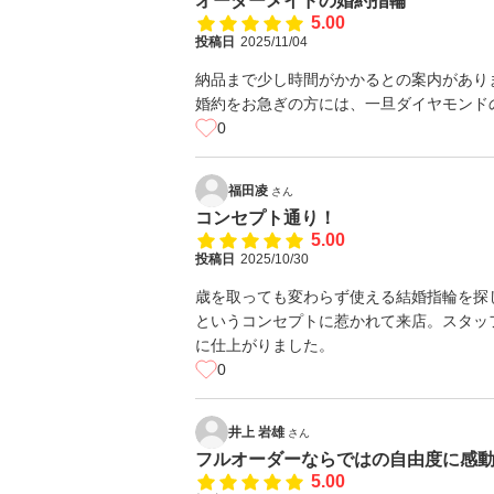
オーダーメイドの婚約指輪
5.00
投稿日
2025/11/04
納品まで少し時間がかかるとの案内があり
婚約をお急ぎの方には、一旦ダイヤモンド
0
福田凌
さん
コンセプト通り！
5.00
投稿日
2025/10/30
歳を取っても変わらず使える結婚指輪を探
というコンセプトに惹かれて来店。スタッ
に仕上がりました。
0
井上 岩雄
さん
フルオーダーならではの自由度に感
5.00