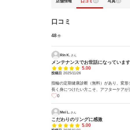
店舗情報
口コミ
写真
48
15
口コミ
48
件
Rin K.
さん
メンテナンスでお世話になっていま
5.00
投稿日
2025/11/26
指輪の定期健康診断（無料）があり、変形
長く身につけたい方こそ、アフターケアが充
0
Mei L.
さん
こだわりのリングに感激
5.00