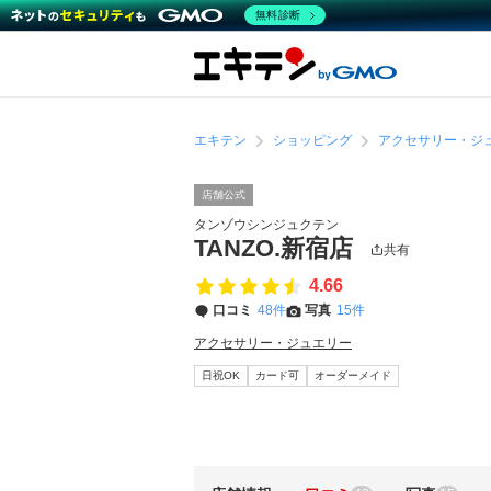
無料診断
エキテン
ショッピング
アクセサリー・ジ
店舗公式
タンゾウシンジュクテン
TANZO.新宿店
共有
4.66
口コミ
48件
写真
15件
アクセサリー・ジュエリー
日祝OK
カード可
オーダーメイド