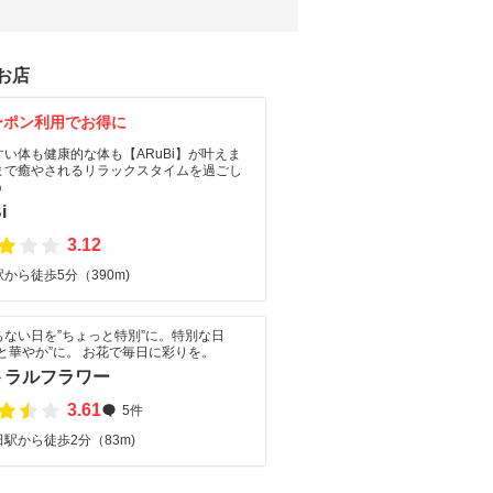
お店
ーポン利用でお得に
い体も健康的な体も【ARuBi】が叶えま
まで癒やされるリラックスタイムを過ごし
う
i
3.12
から徒歩5分（390m)
もない日を”ちょっと特別”に。特別な日
と華やか”に。 お花で毎日に彩りを。
トラルフラワー
3.61
5件
駅から徒歩2分（83m)