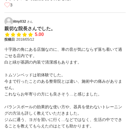
3
iitny032
さん
親切な院長さんでした。
5.00
投稿日
2018/05/12
十字路の角にある店舗なのに、車の音が気にならず落ち着いて過
ごせる店内です。
白と緑が基調の内装で清潔感もあります。
トムソンベッドは初体験でした。
今まで行ったことのある整骨院とは違い、施術中の痛みがありま
せん。
これならお年寄りの方にも良さそう…と感じました。
バランスボールの効果的な使い方や、器具を使わないトレーニン
グの方法も詳しく教えていただきました。
ジムに通う、ヨガを習いに行く…などではなく、生活の中ででき
ることを教えてもらえたのはとても助かります。