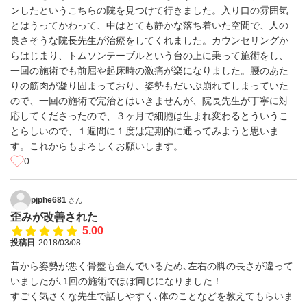
ンしたというこちらの院を見つけて行きました。入り口の雰囲気
とはうってかわって、中はとても静かな落ち着いた空間で、人の
良さそうな院長先生が治療をしてくれました。カウンセリングか
らはじまり、トムソンテーブルという台の上に乗って施術をし、
一回の施術でも前屈や起床時の激痛が楽になりました。腰のあた
りの筋肉が凝り固まっており、姿勢もだいぶ崩れてしまっていた
ので、一回の施術で完治とはいきませんが、院長先生が丁寧に対
応してくださったので、３ヶ月で細胞は生まれ変わるとういうこ
とらしいので、１週間に１度は定期的に通ってみようと思いま
す。これからもよろしくお願いします。
0
pjphe681
さん
歪みが改善された
5.00
投稿日
2018/03/08
昔から姿勢が悪く骨盤も歪んでいるため､左右の脚の長さが違って
いましたが､1回の施術でほぼ同じになりました！
すごく気さくな先生で話しやすく､体のことなどを教えてもらいま