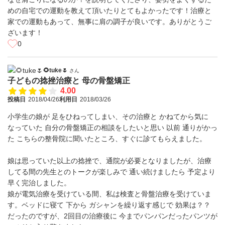
めの自宅での運動を教えて頂いたりとてもよかったです！治療と
家での運動もあって、無事に肩の調子が良いです。ありがとうご
ざいます！
0
🌻tuke🌷
さん
子どもの捻挫治療と 母の骨盤矯正
4.00
投稿日
2018/04/26
利用日
2018/03/26
小学生の娘が 足をひねってしまい、その治療と かねてから気に
なっていた 自分の骨盤矯正の相談をしたいと思い 以前 通りがかっ
た こちらの整骨院に聞いたところ、すぐに診てもらえました。
娘は思っていた以上の捻挫で、通院が必要となりましたが、治療
してる間の先生とのトークが楽しみで 通い続けましたら 予定より
早く完治しました。
娘が電気治療を受けている間、私は検査と骨盤治療を受けていま
す。ベッドに寝て 下から ガシャンを繰り返す感じで 効果は？？
だったのですが、2回目の治療後に 今までパンパンだったパンツが