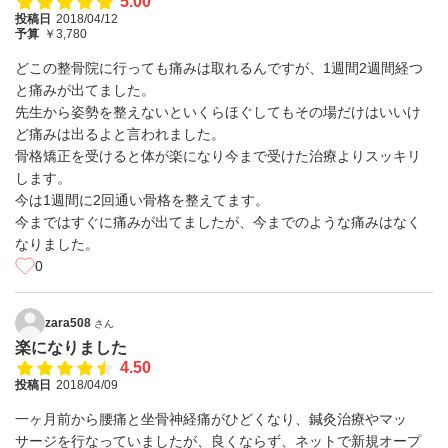
5.00
投稿日
2018/04/12
予算
￥3,780
どこの整骨院に行っても痛みは取れるんですが、1週間2週間経つ
と痛みが出てました。
先生から姿勢を整えないといくらほぐしてもその場だけはいいけ
ど痛みは出るよと言われました。
骨格矯正を受けると体が楽になり今まで受けた治療よりスッキリ
します。
今は1週間に2回通い骨格を整えてます。
今まではすぐに痛みが出てましたが、今までのような痛みはなく
なりました。
0
zara508
さん
楽になりました
4.50
投稿日
2018/04/09
一ヶ月前から腰痛と坐骨神経痛がひどくなり、鍼灸治療やマッ
サージを行なっていましたが、良くならず、ネットで新規オープ