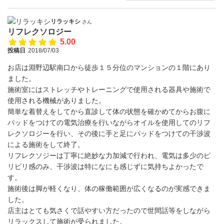
リラッキシ
さん
リフレクソロジー
5.00
投稿日
2018/07/03
お店は淵野辺駅南口から徒歩１５分位のマンションの１階にあり
ました。
施術室にはストレッチやトレーニングで使用される器具や施術で
使用される機械がありました。
簡単な着替えをしてから直診して体の状態を確かめてからお腹に
パッドをつけての電気治療を行いながらオイルを使用してのリフ
レクソロジーを行い、その後に手と足にパッドをつけての干渉波
による施術をして終了。
リフレクソジーは丁寧に絶妙な力加減で行われ、電気は多少のピ
リピリ感のみ、干渉波は特になにも感じずに気持ちよかったで
す。
施術後は脚が軽くなり、体の稼働範囲が広くなるのが実感できま
した。
店主はとても気さくで話やすい方だったので世間話等をしながら
リラックスして施術が受られました。