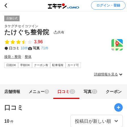
ログイン・登録
店舗公式
タケグチセイコツイン
たけぐち整骨院
共有
3.96
口コミ
10件
写真
71件
接骨・整骨
整体
日祝OK
早朝OK
クーポン有
駐車場有
カード可
詳細情報を見る
店舗情報
メニュー
口コミ
写真
クーポン
5
10
71
口コミ
10
件