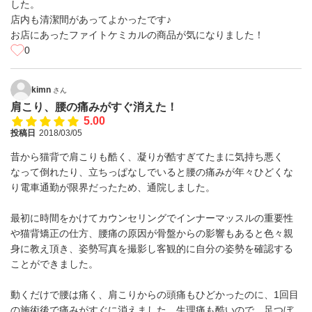
した。
店内も清潔間があってよかったです♪
お店にあったファイトケミカルの商品が気になりました！
0
kimn
さん
肩こり、腰の痛みがすぐ消えた！
5.00
投稿日
2018/03/05
昔から猫背で肩こりも酷く、凝りが酷すぎてたまに気持ち悪く
なって倒れたり、立ちっぱなしでいると腰の痛みが年々ひどくな
り電車通勤が限界だったため、通院しました。
最初に時間をかけてカウンセリングでインナーマッスルの重要性
や猫背矯正の仕方、腰痛の原因が骨盤からの影響もあると色々親
身に教え頂き、姿勢写真を撮影し客観的に自分の姿勢を確認する
ことができました。
動くだけで腰は痛く、肩こりからの頭痛もひどかったのに、1回目
の施術後で痛みがすぐに消えました。生理痛も酷いので、足つぼ