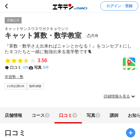
ログイン・登録
店舗公式
キャットサンスウスウガクキョウシツ
キャット算数・数学教室
共有
『算数・数学さえ出来ればニャンとかなる！』をコンセプトにし
たネコたちと一緒に勉強出来る進学塾です🐈
3.56
口コミ
4件
写真
9件
学習塾・塾
21時以降OK
無料体験
詳細情報を見る
店舗情報
コース
口コミ
写真
講師
お知
3
4
9
口コミ