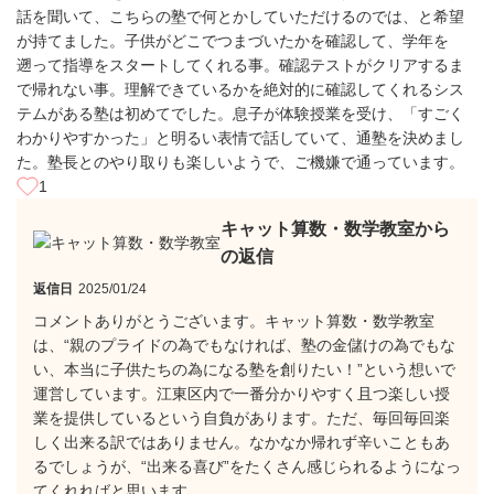
話を聞いて、こちらの塾で何とかしていただけるのでは、と希望
が持てました。子供がどこでつまづいたかを確認して、学年を
遡って指導をスタートしてくれる事。確認テストがクリアするま
で帰れない事。理解できているかを絶対的に確認してくれるシス
テムがある塾は初めてでした。息子が体験授業を受け、「すごく
わかりやすかった」と明るい表情で話していて、通塾を決めまし
た。塾長とのやり取りも楽しいようで、ご機嫌で通っています。
1
キャット算数・数学教室から
の返信
返信日
2025/01/24
コメントありがとうございます。キャット算数・数学教室
は、“親のプライドの為でもなければ、塾の金儲けの為でもな
い、本当に子供たちの為になる塾を創りたい！”という想いで
運営しています。江東区内で一番分かりやすく且つ楽しい授
業を提供しているという自負があります。ただ、毎回毎回楽
しく出来る訳ではありません。なかなか帰れず辛いこともあ
るでしょうが、“出来る喜び”をたくさん感じられるようになっ
てくれればと思います。