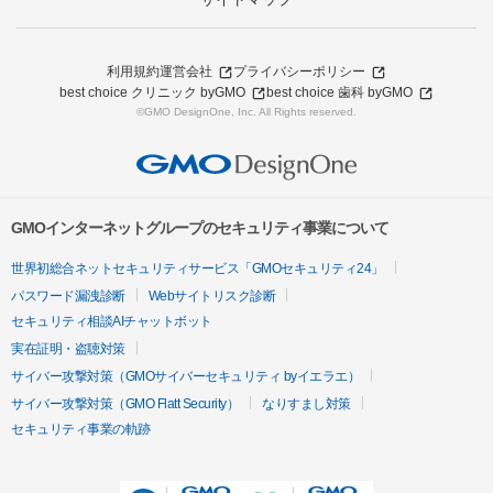
利用規約
運営会社
プライバシーポリシー
best choice クリニック byGMO
best choice 歯科 byGMO
©GMO DesignOne, Inc. All Rights reserved.
GMOインターネットグループのセキュリティ事業について
世界初総合ネットセキュリティサービス「GMOセキュリティ24」
パスワード漏洩診断
Webサイトリスク診断
セキュリティ相談AIチャットボット
実在証明・盗聴対策
サイバー攻撃対策（GMOサイバーセキュリティ byイエラエ）
サイバー攻撃対策（GMO Flatt Security）
なりすまし対策
セキュリティ事業の軌跡