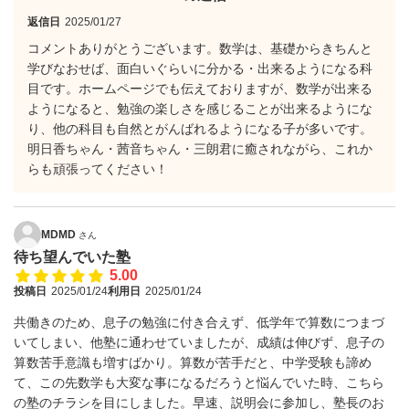
返信日
2025/01/27
コメントありがとうございます。数学は、基礎からきちんと
学びなおせば、面白いぐらいに分かる・出来るようになる科
目です。ホームページでも伝えておりますが、数学が出来る
ようになると、勉強の楽しさを感じることが出来るようにな
り、他の科目も自然とがんばれるようになる子が多いです。
明日香ちゃん・茜音ちゃん・三朗君に癒されながら、これか
らも頑張ってください！
MDMD
さん
待ち望んでいた塾
5.00
投稿日
2025/01/24
利用日
2025/01/24
共働きのため、息子の勉強に付き合えず、低学年で算数につまづ
いてしまい、他塾に通わせていましたが、成績は伸びず、息子の
算数苦手意識も増すばかり。算数が苦手だと、中学受験も諦め
て、この先数学も大変な事になるだろうと悩んでいた時、こちら
の塾のチラシを目にしました。早速、説明会に参加し、塾長のお