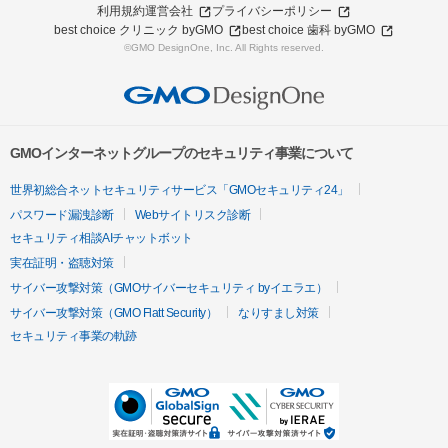
利用規約
運営会社
プライバシーポリシー
best choice クリニック byGMO
best choice 歯科 byGMO
©GMO DesignOne, Inc. All Rights reserved.
GMOインターネットグループのセキュリティ事業について
世界初総合ネットセキュリティサービス「GMOセキュリティ24」
パスワード漏洩診断
Webサイトリスク診断
セキュリティ相談AIチャットボット
実在証明・盗聴対策
サイバー攻撃対策（GMOサイバーセキュリティ byイエラエ）
サイバー攻撃対策（GMO Flatt Security）
なりすまし対策
セキュリティ事業の軌跡