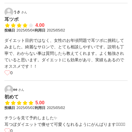
うさ
さん
耳ツボ
4.00
投稿日
2025/05/04
利用日
2025/05/02
ダイエット目的ではなく、女性のお年頃問題で耳ツボに挑戦して
みました。綺麗なサロンで、とても相談しやすいです。説明も丁
寧で、わからない事は質問したら教えてくれます。よく勉強され
ていると思います。ダイエットにも効果があり、実績もあるので
オススメです！！
0
ee
さん
初めて
5.00
投稿日
2025/05/02
利用日
2025/05/02
チラシを見て予約しました✨️
耳つぼダイエットで痩せて可愛くなれるようにがんばります✊🏻❤️‍🔥
0