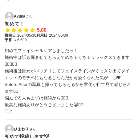
Ayuna
さん
初めて！
5.00
投稿日
2024/05/30
利用日
2024/05/30
予算
￥6,600
初めてフェイシャルケアしましたっ！
施術中は話も弾ませてもらえてめちゃくちゃリラックスできます
😮‍💨👏🏻💯
施術後は目元がパッチリしてフェイスラインがくっきり出てダイ
エットのモチベにもなるしなんだか可愛くなれた気が…🙄💖
Before Afterの写真も撮ってもらえるから変化が目で見て感じられ
ます✊🏻
悩んでる人もまずは相談から🖐🏻✨
最高な施術ありがとうございました😻❤️‍🔥
1
ひまわり
さん
初めて投稿します💡