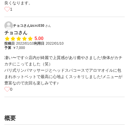
良くなります。
1
チョコさんizcrc030
さん
チョコさん
5.00
投稿日
2022/01/10
利用日
2022/01/10
予算
￥7,000
凄い〜です☆店内が綺麗で上質感があり癒やさました!身体がカチ
カチにこってました（笑）
バリ式リンパマッサージとヘッドスパコースでアロマオイルに包
まれホットベットで最高に心地よくスッキリしました!メニューが
豊富なので次回も楽しみです♪
0
概要