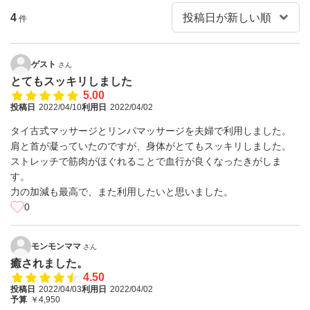
4
件
ゲスト
さん
とてもスッキリしました
5.00
投稿日
2022/04/10
利用日
2022/04/02
タイ古式マッサージとリンパマッサージを夫婦で利用しました。
肩と首が凝っていたのですが、身体がとてもスッキリしました。
ストレッチで筋肉がほぐれることで血行が良くなったきがしま
す。
力の加減も最高で、また利用したいと思いました。
0
モンモンママ
さん
癒されました。
4.50
投稿日
2022/04/03
利用日
2022/04/02
予算
￥4,950