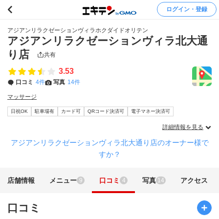
ログイン・登録
アジアンリラクゼーションヴィラホクダイドオリテン
アジアンリラクゼーションヴィラ北大通
り店
共有
3.53
口コミ
4件
写真
14件
マッサージ
日祝OK
駐車場有
カード可
QRコード決済可
電子マネー決済可
詳細情報を見る
アジアンリラクゼーションヴィラ北大通り店のオーナー様で
すか？
店舗情報
メニュー
口コミ
写真
アクセス
9
4
14
口コミ