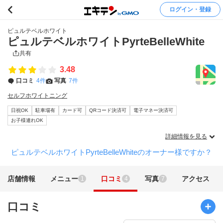
ログイン・登録
ピュルテベルホワイト
ピュルテベルホワイトPyrteBelleWhite
共有
3.48
口コミ
4件
写真
7件
セルフホワイトニング
日祝OK
駐車場有
カード可
QRコード決済可
電子マネー決済可
お子様連れOK
詳細情報を見る
ピュルテベルホワイトPyrteBelleWhiteのオーナー様ですか？
店舗情報
メニュー
口コミ
写真
アクセス
1
4
7
口コミ