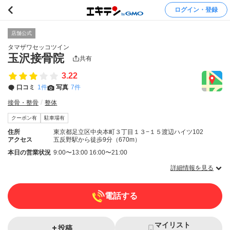
ログイン・登録
店舗公式
タマザワセッコツイン
玉沢接骨院
共有
3.22
口コミ
1件
写真
7件
接骨・整骨
整体
クーポン有
駐車場有
住所
東京都足立区中央本町３丁目１３−１５渡辺ハイツ102
アクセス
五反野駅から徒歩9分（670m）
本日の営業状況
9:00〜13:00 16:00〜21:00
詳細情報を見る
電話する
マイリスト
投稿