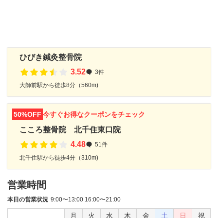
ひびき鍼灸整骨院
3.52
3件
大師前駅から徒歩8分（560m)
50%OFF
今すぐお得なクーポンをチェック
こころ整骨院 北千住東口院
4.48
51件
北千住駅から徒歩4分（310m)
営業時間
本日の営業状況
9:00〜13:00 16:00〜21:00
月
火
水
木
金
土
日
祝